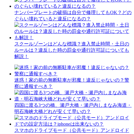
ナンバープレートの破損は自分で修理してもOK？どの
ぐらい壊れていると違反になるの？
スクールゾーンはどんな標識？進入禁止時間・土日の
ルールは？違反した時の罰金や通行許可証についても
解説！
迷惑！家の前の無断駐車が邪魔！違反じゃないの？警
察に通報すべき？
四国に渡る3つの橋、瀬戸大橋・瀬戸内しまなみ海道・
明石海峡大橋どれが安くて早いの？
スマホのドライブモード（公共モード）アンドロイド