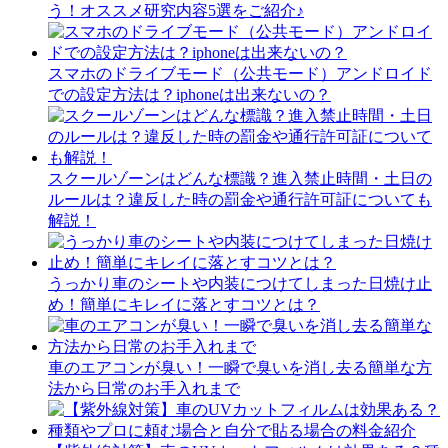
う！オススメ研究内容5選をご紹介♪
スマホのドライブモード（公共モード）アンドロイド
での設定方法は？iphoneは出来ないの？
スクールゾーンはどんな標識？進入禁止時間・土日の
ルールは？違反した時の罰金や通行許可証についても
解説！
うっかり車のシートや内装につけてしまった日焼け止
め！簡単にキレイに落とすコツとは？
車のエアコンが臭い！一瞬で臭いを消し去る簡単な方
法から日常のお手入れまで