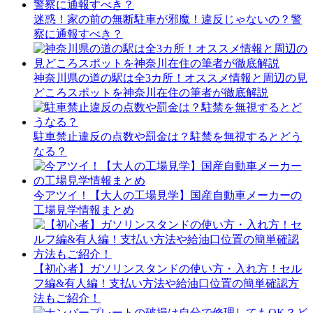
迷惑！家の前の無断駐車が邪魔！違反じゃないの？警
察に通報すべき？
神奈川県の道の駅は全3カ所！オススメ情報と周辺の見
どころスポットを神奈川在住の筆者が徹底解説
駐車禁止違反の点数や罰金は？駐禁を無視するとどう
なる？
今アツイ！【大人の工場見学】国産自動車メーカーの
工場見学情報まとめ
【初心者】ガソリンスタンドの使い方・入れ方！セル
フ編&有人編！支払い方法や給油口位置の簡単確認方
法もご紹介！