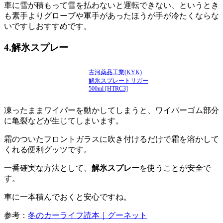
車に雪が積もって雪を払わないと運転できない、というとき
も素手よりグローブや軍手があったほうが手が冷たくならな
いですしおすすめです。
4.解氷スプレー
古河薬品工業(KYK)
解氷スプレートリガー
500ml [HTRC3]
凍ったままワイパーを動かしてしまうと、ワイパーゴム部分
に亀裂などが生じてしまいます。
霜のついたフロントガラスに吹き付けるだけで霜を溶かして
くれる便利グッツです。
一番確実な方法として、
解氷スプレー
を使うことが安全で
す。
車に一本積んでおくと安心ですね。
参考：
冬のカーライフ読本｜グーネット