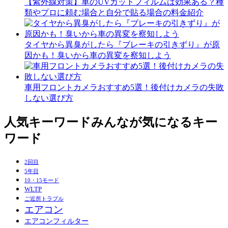
【紫外線対策】車のUVカットフィルムは効果ある？種
類やプロに頼む場合と自分で貼る場合の料金紹介
タイヤから異臭がしたら『ブレーキの引きずり』が原
因かも！臭いから車の異変を察知しよう
車用フロントカメラおすすめ5選！後付けカメラの失敗
しない選び方
人気キーワード
みんなが気になるキー
ワード
2回目
5年目
10・15モード
WLTP
ご近所トラブル
エアコン
エアコンフィルター