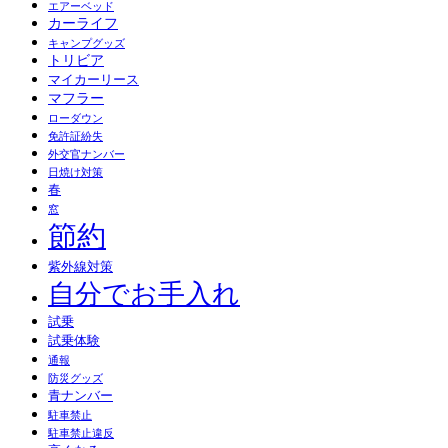
エアーベッド
カーライフ
キャンプグッズ
トリビア
マイカーリース
マフラー
ローダウン
免許証紛失
外交官ナンバー
日焼け対策
春
窓
節約
紫外線対策
自分でお手入れ
試乗
試乗体験
通報
防災グッズ
青ナンバー
駐車禁止
駐車禁止違反