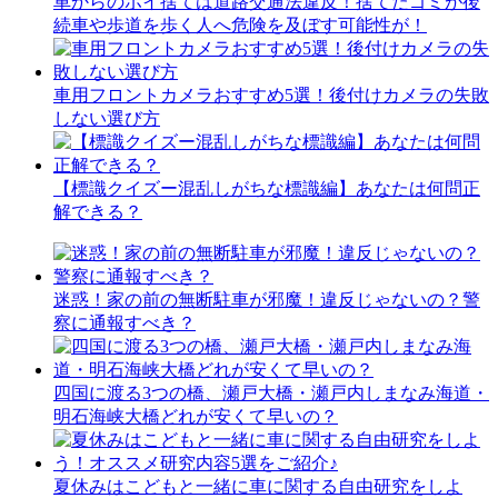
車からのポイ捨ては道路交通法違反！捨てたゴミが後
続車や歩道を歩く人へ危険を及ぼす可能性が！
車用フロントカメラおすすめ5選！後付けカメラの失敗
しない選び方
【標識クイズー混乱しがちな標識編】あなたは何問正
解できる？
迷惑！家の前の無断駐車が邪魔！違反じゃないの？警
察に通報すべき？
四国に渡る3つの橋、瀬戸大橋・瀬戸内しまなみ海道・
明石海峡大橋どれが安くて早いの？
夏休みはこどもと一緒に車に関する自由研究をしよ