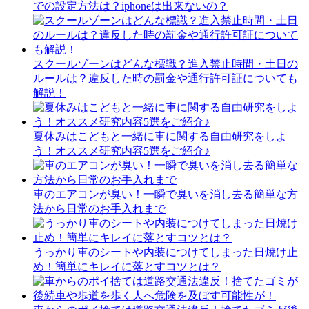
での設定方法は？iphoneは出来ないの？
スクールゾーンはどんな標識？進入禁止時間・土日の
ルールは？違反した時の罰金や通行許可証についても
解説！
夏休みはこどもと一緒に車に関する自由研究をしよ
う！オススメ研究内容5選をご紹介♪
車のエアコンが臭い！一瞬で臭いを消し去る簡単な方
法から日常のお手入れまで
うっかり車のシートや内装につけてしまった日焼け止
め！簡単にキレイに落とすコツとは？