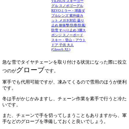
VILISUN スキーゴー
グル スノボゴーグル
REVOミラー・球面ダ
ブルレンズ 紫外線カ
ット メガネ対応 曇り
止め 耐衝撃/防塵/防風/
防雪 すべり止め 3層ス
ポンジ スノーボード
スキー・登山・アウト
ドア 子供 大人
(GloveA-XL)
急な雪でタイヤチェーンを取り付ける状況になった際に役立
グローブ
つのが
です。
軍手でも代用可能ですが、凍みてくるので雪用のほうが便利
です。
冬は手がかじかみますし、チェーン作業を素手で行うと冷た
いです。
また、チェーンで手を切ってしまうこともありますから、軍
手などのグローブを準備しておくと良いでしょう。