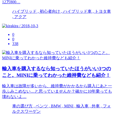
12万800…
ハイブリッド , 初心者向け , ハイブリッド車 , トヨタ車
, アクア
kira / 2018-10-3
0
0
338
輸入車を購入するなら知っていたほうがいい3つの
こと。MINIに乗ってわかった維持費なども紹介！
輸入車は故障が多いから、維持費がかかるから購入にあと一
歩ふみこめない…と思っていませんか？確かに10年乗っても
壊れないよ…
車の選び方 , ベンツ , BMW , MINI , 輸入車 , 外車 , フォ
ルクスワーゲン