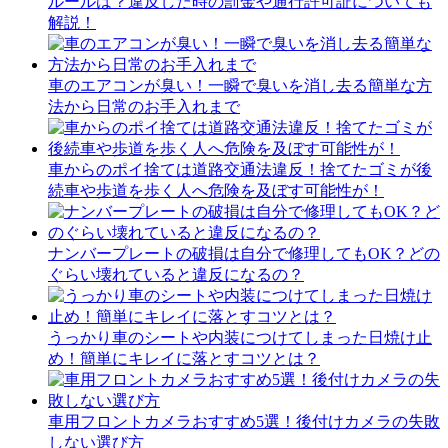
ルールは？違反した時の罰金や通行許可証についても
解説！
車のエアコンが臭い！一瞬で臭いを消し去る簡単な方
法から日常のお手入れまで
車からのポイ捨ては道路交通法違反！捨てたゴミが後
続車や歩道を歩く人へ危険を及ぼす可能性が！
ナンバープレートの破損は自分で修理してもOK？どの
ぐらい壊れていると違反になるの？
うっかり車のシートや内装につけてしまった日焼け止
め！簡単にキレイに落とすコツとは？
車用フロントカメラおすすめ5選！後付けカメラの失敗
しない選び方