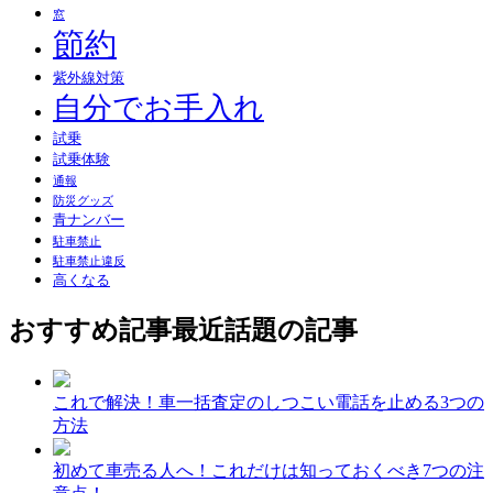
窓
節約
紫外線対策
自分でお手入れ
試乗
試乗体験
通報
防災グッズ
青ナンバー
駐車禁止
駐車禁止違反
高くなる
おすすめ記事
最近話題の記事
これで解決！車一括査定のしつこい電話を止める3つの
方法
初めて車売る人へ！これだけは知っておくべき7つの注