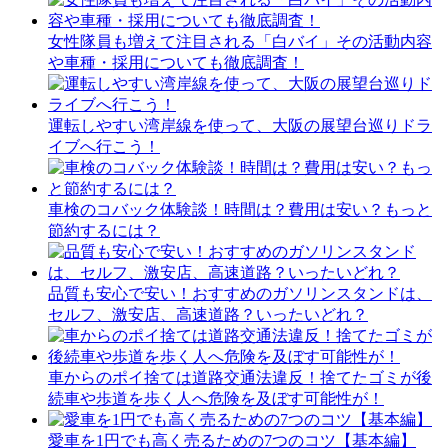
女性隊員も増えて注目される「白バイ」その活動内容
や車種・採用についても徹底調査！
運転しやすい湾岸線を使って、大阪の展望台巡りドラ
イブへ行こう！
車検のコバック体験談！時間は？費用は安い？もっと
節約するには？
品質も安心で安い！おすすめのガソリンスタンドは、
セルフ、激安店、高速道路？いったいどれ？
車からのポイ捨ては道路交通法違反！捨てたゴミが後
続車や歩道を歩く人へ危険を及ぼす可能性が！
愛車を1円でも高く売るための7つのコツ【基本編】