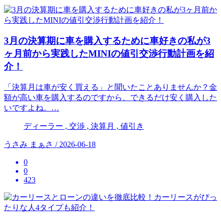
3月の決算期に車を購入するために車好きの私が3
ヶ月前から実践したMINIの値引交渉行動計画を紹
介！
「決算月は車が安く買える」と聞いたことありませんか？金
額が高い車を購入するのですから、できるだけ安く購入した
いですよね。…
ディーラー , 交渉 , 決算月 , 値引き
うさみ まぁさ / 2026-06-18
0
0
423