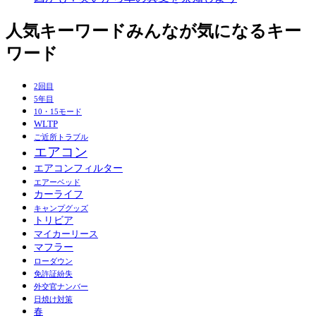
人気キーワード
みんなが気になるキー
ワード
2回目
5年目
10・15モード
WLTP
ご近所トラブル
エアコン
エアコンフィルター
エアーベッド
カーライフ
キャンプグッズ
トリビア
マイカーリース
マフラー
ローダウン
免許証紛失
外交官ナンバー
日焼け対策
春