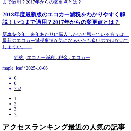
2018年度最新版のエコカー減税をわかりやすく解
説！いつまで適用？2017年からの変更点とは？
新車を今年、来年あたりに購入したいと思っている方々は、
最新のエコカー減税事情が気になるかたも多いのではないで
しょうか。 …
節約 , エコカー減税 , 税金 , エコカー
maple_leaf / 2025-10-06
0
0
752
1
2
3
>
アクセスランキング
最近の人気の記事