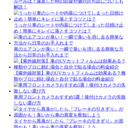
ルールは？違反した時の罰金や通行許可証についても
解説！
うっかり車のシートや内装につけてしまった日焼け止
め！簡単にキレイに落とすコツとは？
車のエアコンが臭い！一瞬で臭いを消し去る簡単な方
法から日常のお手入れまで
【紫外線対策】車のUVカットフィルムは効果ある？種
類やプロに頼む場合と自分で貼る場合の料金紹介
車用フロントカメラおすすめ5選！後付けカメラの失敗
しない選び方
タイヤから異臭がしたら『ブレーキの引きずり』が原
因かも！臭いから車の異変を察知しよう