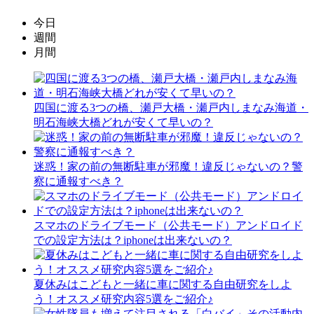
今日
週間
月間
四国に渡る3つの橋、瀬戸大橋・瀬戸内しまなみ海道・
明石海峡大橋どれが安くて早いの？
迷惑！家の前の無断駐車が邪魔！違反じゃないの？警
察に通報すべき？
スマホのドライブモード（公共モード）アンドロイド
での設定方法は？iphoneは出来ないの？
夏休みはこどもと一緒に車に関する自由研究をしよ
う！オススメ研究内容5選をご紹介♪