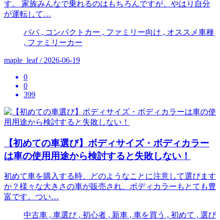
す。 家族みんなで乗れるのはもちろんですが、やはり自分
が運転して…
パパ , コンパクトカー , ファミリー向け , オススメ車種
, ファミリーカー
maple_leaf / 2026-06-19
0
0
399
【初めての車選び】ボディサイズ・ボディカラー
は車の使用用途から検討すると失敗しない！
初めて車を購入する時、どのようなことに注意して選びます
か？様々な大きさの車が販売され、ボディカラーもとても豊
富です。つい…
中古車 , 車選び , 初心者 , 新車 , 車を買う , 初めて , 選び