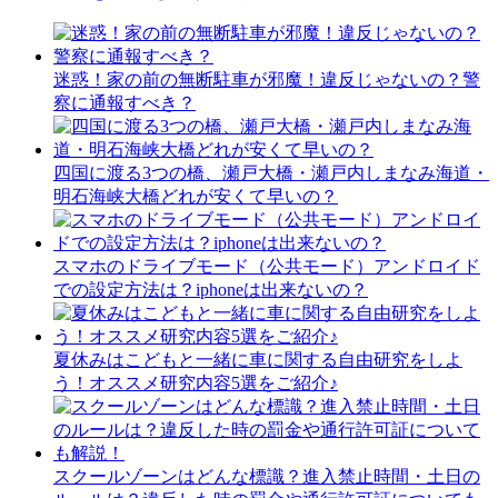
迷惑！家の前の無断駐車が邪魔！違反じゃないの？警
察に通報すべき？
四国に渡る3つの橋、瀬戸大橋・瀬戸内しまなみ海道・
明石海峡大橋どれが安くて早いの？
スマホのドライブモード（公共モード）アンドロイド
での設定方法は？iphoneは出来ないの？
夏休みはこどもと一緒に車に関する自由研究をしよ
う！オススメ研究内容5選をご紹介♪
スクールゾーンはどんな標識？進入禁止時間・土日の