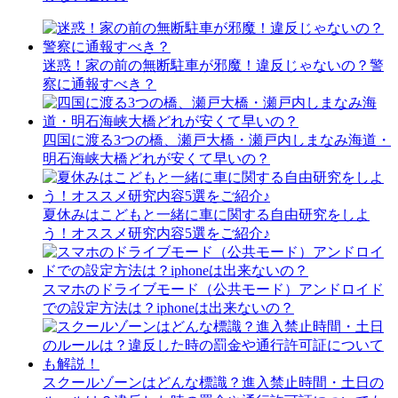
迷惑！家の前の無断駐車が邪魔！違反じゃないの？警
察に通報すべき？
四国に渡る3つの橋、瀬戸大橋・瀬戸内しまなみ海道・
明石海峡大橋どれが安くて早いの？
夏休みはこどもと一緒に車に関する自由研究をしよ
う！オススメ研究内容5選をご紹介♪
スマホのドライブモード（公共モード）アンドロイド
での設定方法は？iphoneは出来ないの？
スクールゾーンはどんな標識？進入禁止時間・土日の