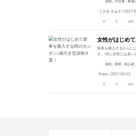
節約 , 中古車 , 車選
うさみ まぁさ / 2017-0
0
0
423
女性がはじめて
新車を購入するからに
す。 特に女性には多い
節約 , 簡単 , 初心者
Franc / 2017-02-23
0
0
413