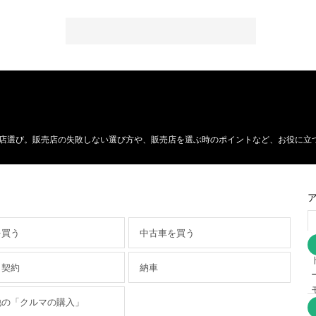
店選び。販売店の失敗しない選び方や、販売店を選ぶ時のポイントなど、お役に立
を買う
中古車を買う
・契約
納車
他の「クルマの購入」