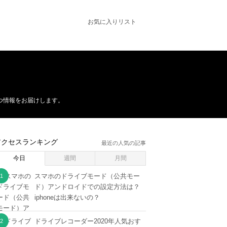
お気に入りリスト
つ情報をお届けします。
アクセスランキング
最近の人気の記事
今日
週間
月間
スマホのドライブモード（公共モー
ド）アンドロイドでの設定方法は？
iphoneは出来ないの？
ドライブレコーダー2020年人気おす