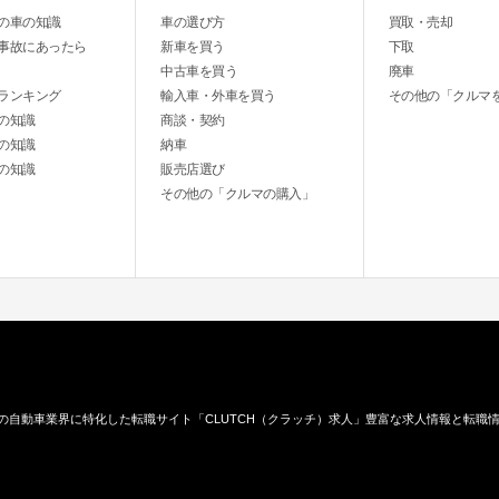
の車の知識
車の選び方
買取・売却
事故にあったら
新車を買う
下取
中古車を買う
廃車
ランキング
輸入車・外車を買う
その他の「クルマ
の知識
商談・契約
の知識
納車
の知識
販売店選び
その他の「クルマの購入」
の自動車業界に特化した転職サイト「CLUTCH（クラッチ）求人」豊富な求人情報と転職