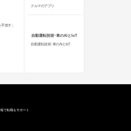
クルマのアプリ
を手放す」
自動運転技術･車のAIとIoT
自動運転技術･車のAIとIoT
情報で転職をサポート