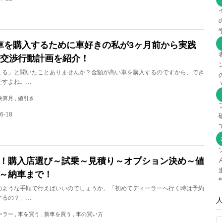
車を購入するために車好きの私が3ヶ月前から実践
値引交渉行動計画を紹介！
える」と聞いたことありませんか？金額が高い車を購入するのですから、でき
ですよね。…
決算月 , 値引き
6-18
！購入店選び～試乗～見積り～オプション決め～値
～納車まで！
のような手順で行えばいいのでしょうか。「初めてディーラーへ行く時は予約
するの？」…
ィーラー , 車を買う , 新車を買う , 車の買い方