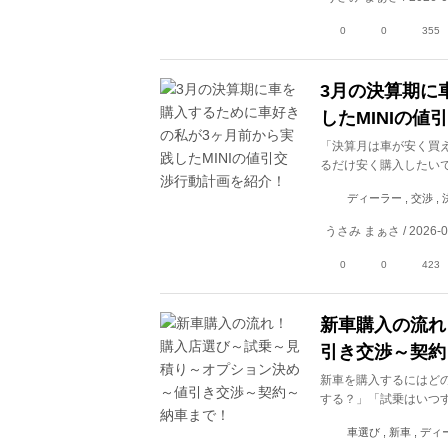
0
0
355
3月の決算期に
したMINIの
「決算月は車が安く買
るだけ安く購入したい
ディーラー , 交渉 , 
うさみ まぁさ / 2026-0
0
0
423
新車購入の流れ
引き交渉～契約
新車を購入するにはど
する？」「試乗はいつ
車選び , 新車 , デ