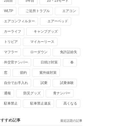
2回目
5年目
10・15モード
WLTP
ご近所トラブル
エアコン
エアコンフィルター
エアーベッド
カーライフ
キャンプグッズ
トリビア
マイカーリース
マフラー
ローダウン
免許証紛失
外交官ナンバー
日焼け対策
春
窓
節約
紫外線対策
自分でお手入れ
試乗
試乗体験
通報
防災グッズ
青ナンバー
駐車禁止
駐車禁止違反
高くなる
おすすめ記事
最近話題の記事