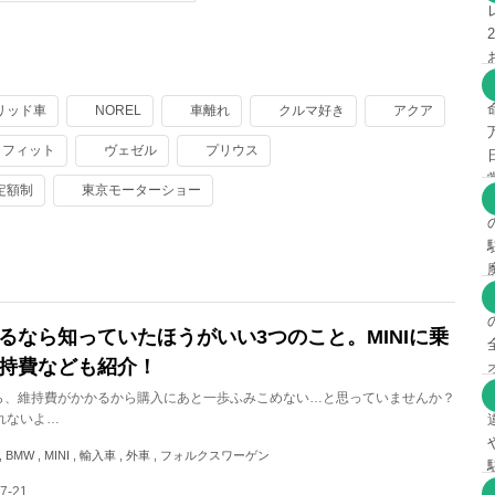
リッド車
NOREL
車離れ
クルマ好き
アクア
フィット
ヴェゼル
プリウス
定額制
東京モーターショー
るなら知っていたほうがいい3つのこと。MINIに乗
持費なども紹介！
ら、維持費がかかるから購入にあと一歩ふみこめない…と思っていませんか？
れないよ…
 BMW , MINI , 輸入車 , 外車 , フォルクスワーゲン
7-21