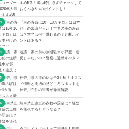
すめ5選！選ぶ時に必ずチェックして
おくべき5つのポイントも！
『車の寿命は10年10万キロ』は日本
だけの常識だった！世界の車の寿命
は？本当は何年乗れるの？判断ポイ
ントはある？
迷惑！家の前の無断駐車が邪魔！違
反じゃないの？警察に通報すべき？
神奈川県の道の駅は全3カ所！オスス
メ情報と周辺の見どころスポットを
神奈川在住の筆者が徹底解説
駐車禁止違反の点数や罰金は？駐禁
を無視するとどうなる？
今アツイ！【大人の工場見学】国産