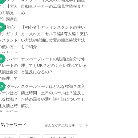
自動車メーカーの工場見学情報まと
め
【初心者】ガソリンスタンドの使い
方・入れ方！セルフ編&有人編！支払
い方法や給油口位置の簡単確認方法
もご紹介！
ナンバープレートの破損は自分で修
理してもOK？どのぐらい壊れている
と違反になるの？
スクールゾーンはどんな標識？進入
禁止時間・土日のルールは？違反し
た時の罰金や通行許可証についても
解説！
人気キーワード
みんなが気になるキーワード