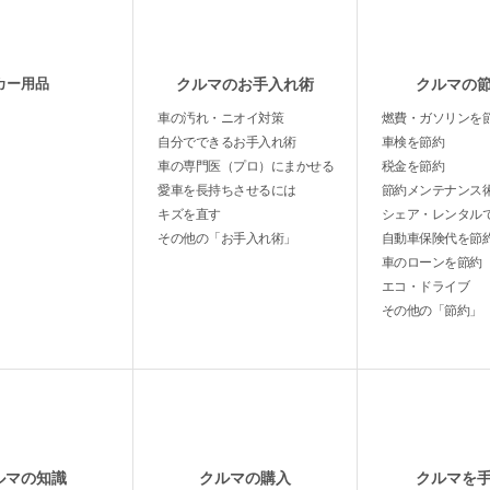
カー用品
クルマのお手入れ術
クルマの
車の汚れ・ニオイ対策
燃費・ガソリンを
自分でできるお手入れ術
車検を節約
車の専門医（プロ）にまかせる
税金を節約
愛車を長持ちさせるには
節約メンテナンス
キズを直す
シェア・レンタル
その他の「お手入れ術」
自動車保険代を節
車のローンを節約
エコ・ドライブ
その他の「節約」
ルマの知識
クルマの購入
クルマを