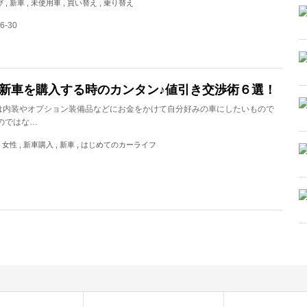
び , 新車 , 未使用車 , 買い替え , 乗り替え
6-30
新車を購入する時のカンタン♪値引き交渉術６選！
は内装やオプション装備品などにお金をかけて自分好みの車にしたいもので
のではな…
 , 女性 , 新車購入 , 新車 , はじめてのカーライフ