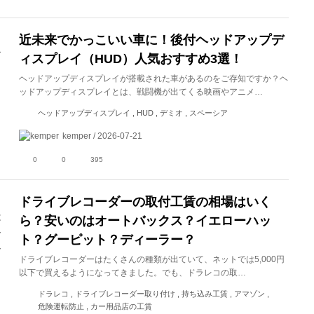
近未来でかっこいい車に！後付ヘッドアップデ
ィスプレイ（HUD）人気おすすめ3選！
ヘッドアップディスプレイが搭載された車があるのをご存知ですか？ヘ
ッドアップディスプレイとは、戦闘機が出てくる映画やアニメ…
ヘッドアップディスプレイ , HUD , デミオ , スペーシア
kemper / 2026-07-21
0
0
395
ドライブレコーダーの取付工賃の相場はいく
ら？安いのはオートバックス？イエローハッ
ト？グーピット？ディーラー？
ドライブレコーダーはたくさんの種類が出ていて、ネットでは5,000円
以下で買えるようになってきました。でも、ドラレコの取…
ドラレコ , ドライブレコーダー取り付け , 持ち込み工賃 , アマゾン ,
危険運転防止 , カー用品店の工賃