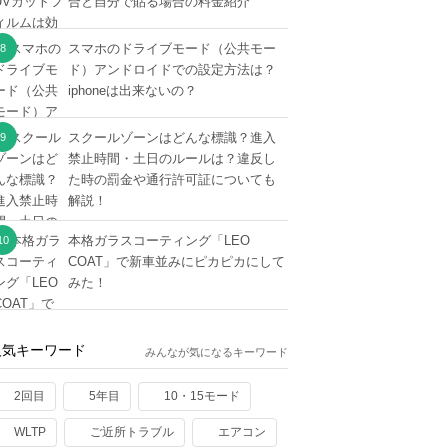
合と自分で貼る場合の料金紹介
スマホのドライブモード（公共モー
ド）アンドロイドでの設定方法は？
iphoneは出来ないの？
スクールゾーンはどんな標識？進入
禁止時間・土日のルールは？違反し
た時の罰金や通行許可証についても
解説！
本格ガラスコーティング「LEO
COAT」で新車並みにピカピカにして
みた！
人気キーワード
みんなが気になるキーワード
2回目
5年目
10・15モード
WLTP
ご近所トラブル
エアコン