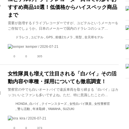
すすめ商品10選！低価格からハイスペック商品
まで
需要が急増するドライブレコーダーですが、ユピテルというメーカーを
ご存知でしょうか。日本のメーカーで国内のドラレコのシェア…
ドラレコ , ユピテル , GPS , 前後2カメラ , 筒型 , 全天球モデル
kemper / 2026-07-21
0
0
305
女性隊員も増えて注目される「白バイ」その活
動内容や車種・採用についても徹底調査！
警察官の中でも白いオートバイで違反車両を取り締まる「白バイ」はカ
ッコいいとファンも多いですよね。ただ、特に意識したことの…
HONDA , 白バイ , クイーンスターズ , 女性白バイ隊員 , 女性警察官
, 警ら活動 , 年末取締 , YAMAHA , SUZUKI
kira / 2026-07-21
0
0
373