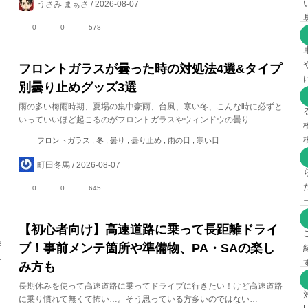
うさみ まぁさ / 2026-08-07
0
0
578
フロントガラスが曇った時の対処法4選&タイプ
別曇り止めグッズ3選
雨の多い梅雨時期、夏場の集中豪雨、台風、寒い冬、こんな時に必ずと
いっていいほど起こるのがフロントガラスやウィンドウの曇り…
フロントガラス , 冬 , 曇り , 曇り止め , 雨の日 , 寒い日
町田冬馬 / 2026-08-07
0
0
645
【初心者向け】高速道路に乗って長距離ドライ
ブ！事前メンテ箇所や準備物、PA・SAの楽し
み方も
長期休みを使って高速道路に乗ってドライブに行きたい！けど高速道路
に乗り慣れて無くて怖い…。そう思っている方多いのではない…