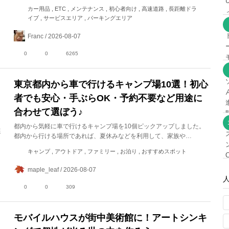
カー用品 , ETC , メンテナンス , 初心者向け , 高速道路 , 長距離ドラ
イブ , サービスエリア , パーキングエリア
Franc / 2026-08-07
0
0
6265
東京都内から車で行けるキャンプ場10選！初心
者でも安心・手ぶらOK・予約不要など用途に
合わせて選ぼう♪
都内から気軽に車で行けるキャンプ場を10個ピックアップしました。
都内から行ける場所であれば、夏休みなどを利用して、家族や…
キャンプ , アウトドア , ファミリー , お泊り , おすすめスポット
maple_leaf / 2026-08-07
0
0
309
モバイルハウスが街中美術館に！アートシンキ