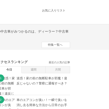
お気に入りリスト
特集一覧へ
アクセスランキング
最近の人気の記事
今日
週間
月間
迷惑！家の前の無断駐車が邪魔！違
反じゃないの？警察に通報すべき？
車のエアコンが臭い！一瞬で臭いを
消し去る簡単な方法から日常のお手