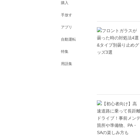
購入
手放す
アプリ
自動運転
特集
用語集