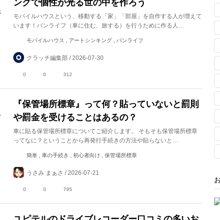
ングで個性が光る世の中を作ろう
モバイルハウスという、移動する「家」「部屋」を自作する人が増えて
います！バンライフ（車に住む、旅する）を行うために作る人…
モバイルハウス , アートシンキング , バンライフ
クラッチ編集部 / 2026-07-30
0
0
312
『保管場所標章』って何？貼っていないと罰則
や罰金を受けることはあるの？
車に貼る保管場所標章についてご紹介します。 そもそも保管場所標章
ってなに？ということから再発行手続きの方法や貼らないと…
簡単 , 車の手続き , 初心者向け , 保管場所標章
うさみ まぁさ / 2026-07-21
0
0
795
ユピテルのドライブレコーダー口コミの多いお