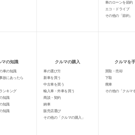
車のローンを節約
エコ・ドライブ
その他の「節約」
ルマの知識
クルマの購入
クルマを
の車の知識
車の選び方
買取・売却
事故にあったら
新車を買う
下取
中古車を買う
廃車
ランキング
輸入車・外車を買う
その他の「クルマ
の知識
商談・契約
の知識
納車
の知識
販売店選び
その他の「クルマの購入」