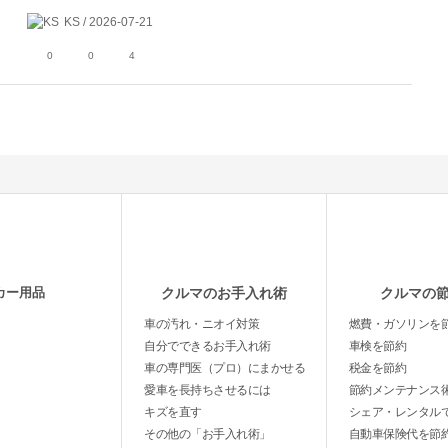
KS / 2026-07-21
0
0
4
カー用品
クルマのお手入れ術
クルマの
車の汚れ・ニオイ対策
燃費・ガソリンを
自分でできるお手入れ術
車検を節約
車の専門医（プロ）にまかせる
税金を節約
愛車を長持ちさせるには
節約メンテナンス
キズを直す
シェア・レンタル
その他の「お手入れ術」
自動車保険代を節