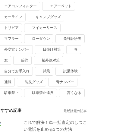
エアコンフィルター
エアーベッド
カーライフ
キャンプグッズ
トリビア
マイカーリース
マフラー
ローダウン
免許証紛失
外交官ナンバー
日焼け対策
春
窓
節約
紫外線対策
自分でお手入れ
試乗
試乗体験
通報
防災グッズ
青ナンバー
駐車禁止
駐車禁止違反
高くなる
おすすめ記事
最近話題の記事
これで解決！車一括査定のしつこ
い電話を止める3つの方法