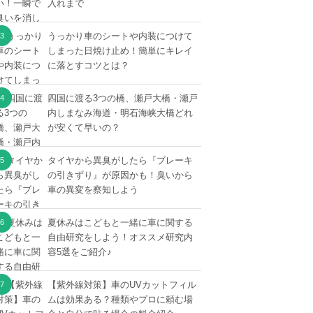
入れまで
うっかり車のシートや内装につけて
しまった日焼け止め！簡単にキレイ
に落とすコツとは？
四国に渡る3つの橋、瀬戸大橋・瀬戸
内しまなみ海道・明石海峡大橋どれ
が安くて早いの？
タイヤから異臭がしたら『ブレーキ
の引きずり』が原因かも！臭いから
車の異変を察知しよう
夏休みはこどもと一緒に車に関する
自由研究をしよう！オススメ研究内
容5選をご紹介♪
【紫外線対策】車のUVカットフィル
ムは効果ある？種類やプロに頼む場