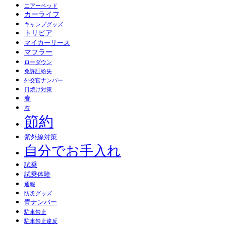
エアーベッド
カーライフ
キャンプグッズ
トリビア
マイカーリース
マフラー
ローダウン
免許証紛失
外交官ナンバー
日焼け対策
春
窓
節約
紫外線対策
自分でお手入れ
試乗
試乗体験
通報
防災グッズ
青ナンバー
駐車禁止
駐車禁止違反