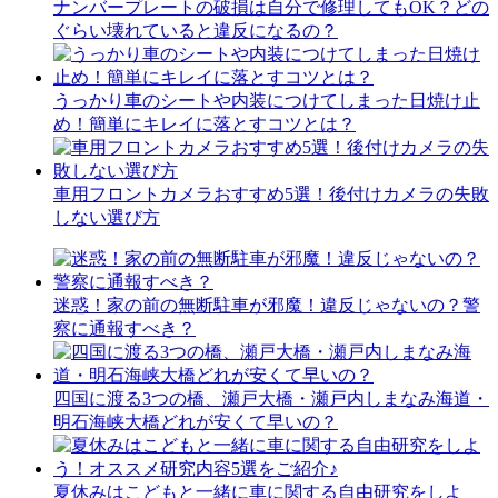
ナンバープレートの破損は自分で修理してもOK？どの
ぐらい壊れていると違反になるの？
うっかり車のシートや内装につけてしまった日焼け止
め！簡単にキレイに落とすコツとは？
車用フロントカメラおすすめ5選！後付けカメラの失敗
しない選び方
迷惑！家の前の無断駐車が邪魔！違反じゃないの？警
察に通報すべき？
四国に渡る3つの橋、瀬戸大橋・瀬戸内しまなみ海道・
明石海峡大橋どれが安くて早いの？
夏休みはこどもと一緒に車に関する自由研究をしよ