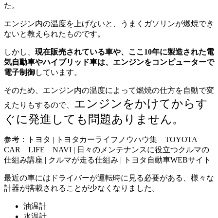
た。
エンジン内の温度を上げないと、うまくガソリンが燃焼でき
ないと教えられたものです。
しかし、
現在販売されている車や、ここ10年に製造された電
気自動車やハイブリッド車は、エンジンをコンピューターで
電子制御
しています。
そのため、エンジン内の温度によって燃焼の仕方を自動で変
エンジンをかけてからす
えたりもするので、
ぐに発進しても問題ありません。
参考：トヨタ | トヨタカーライフノウハウ集 TOYOTA
CAR LIFE NAVI | 日々のメンテナンスに役立つクルマの
仕組み講座 | クルマが走る仕組み | トヨタ自動車WEBサイト
最近の車にはドライバーが運転時に見る必要がある、様々な
計器が搭載されることが少なくなりました。
油温計
水温計