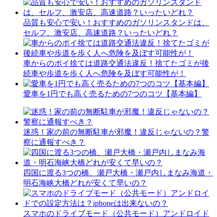
品質も安心で安い！おすすめのガソリンスタンドは、
セルフ、激安店、高速道路？いったいどれ？
車からのポイ捨ては道路交通法違反！捨てたゴミが後
続車や歩道を歩く人へ危険を及ぼす可能性が！
愛車を1円でも高く売るための7つのコツ【基本編】
迷惑！家の前の無断駐車が邪魔！違反じゃないの？警
察に通報すべき？
四国に渡る3つの橋、瀬戸大橋・瀬戸内しまなみ海道・
明石海峡大橋どれが安くて早いの？
スマホのドライブモード（公共モード）アンドロイド