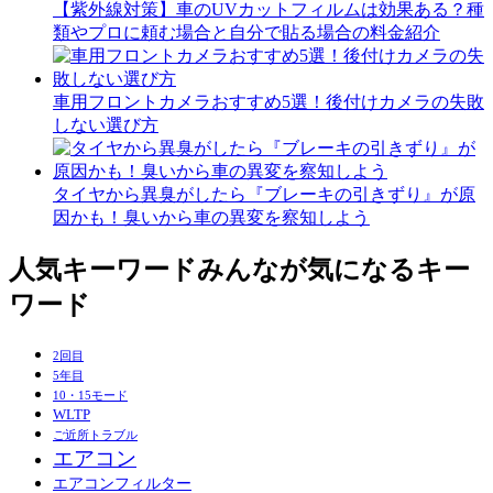
【紫外線対策】車のUVカットフィルムは効果ある？種
類やプロに頼む場合と自分で貼る場合の料金紹介
車用フロントカメラおすすめ5選！後付けカメラの失敗
しない選び方
タイヤから異臭がしたら『ブレーキの引きずり』が原
因かも！臭いから車の異変を察知しよう
人気キーワード
みんなが気になるキー
ワード
2回目
5年目
10・15モード
WLTP
ご近所トラブル
エアコン
エアコンフィルター