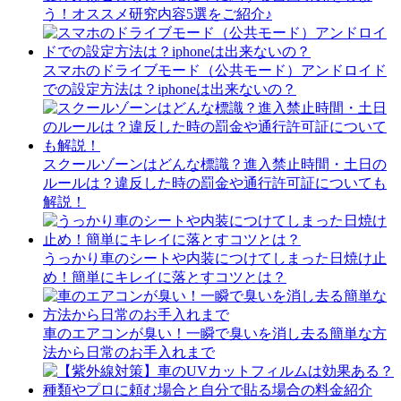
う！オススメ研究内容5選をご紹介♪
スマホのドライブモード（公共モード）アンドロイド
での設定方法は？iphoneは出来ないの？
スクールゾーンはどんな標識？進入禁止時間・土日の
ルールは？違反した時の罰金や通行許可証についても
解説！
うっかり車のシートや内装につけてしまった日焼け止
め！簡単にキレイに落とすコツとは？
車のエアコンが臭い！一瞬で臭いを消し去る簡単な方
法から日常のお手入れまで