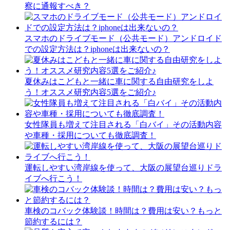
察に通報すべき？
スマホのドライブモード（公共モード）アンドロイド
での設定方法は？iphoneは出来ないの？
夏休みはこどもと一緒に車に関する自由研究をしよ
う！オススメ研究内容5選をご紹介♪
女性隊員も増えて注目される「白バイ」その活動内容
や車種・採用についても徹底調査！
運転しやすい湾岸線を使って、大阪の展望台巡りドラ
イブへ行こう！
車検のコバック体験談！時間は？費用は安い？もっと
節約するには？