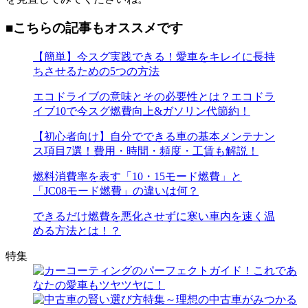
■こちらの記事もオススメです
【簡単】今スグ実践できる！愛車をキレイに長持
ちさせるための5つの方法
エコドライブの意味とその必要性とは？エコドラ
イブ10で今スグ燃費向上&ガソリン代節約！
【初心者向け】自分でできる車の基本メンテナン
ス項目7選！費用・時間・頻度・工賃も解説！
燃料消費率を表す「10・15モード燃費」と
「JC08モード燃費」の違いは何？
できるだけ燃費を悪化させずに寒い車内を速く温
める方法とは！？
特集