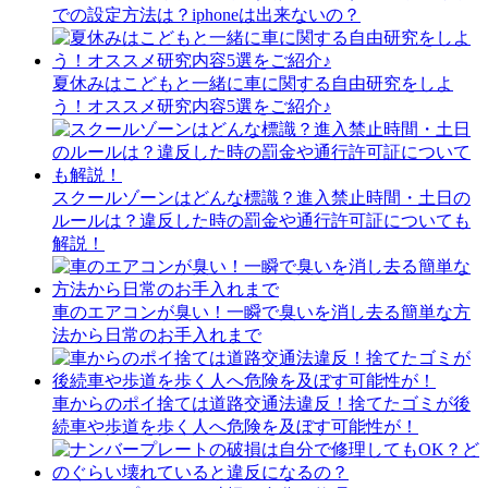
での設定方法は？iphoneは出来ないの？
夏休みはこどもと一緒に車に関する自由研究をしよ
う！オススメ研究内容5選をご紹介♪
スクールゾーンはどんな標識？進入禁止時間・土日の
ルールは？違反した時の罰金や通行許可証についても
解説！
車のエアコンが臭い！一瞬で臭いを消し去る簡単な方
法から日常のお手入れまで
車からのポイ捨ては道路交通法違反！捨てたゴミが後
続車や歩道を歩く人へ危険を及ぼす可能性が！