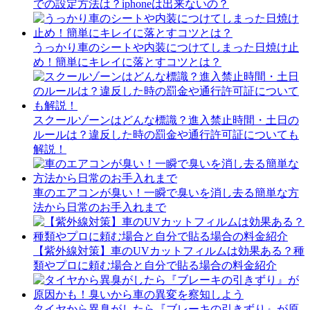
での設定方法は？iphoneは出来ないの？
うっかり車のシートや内装につけてしまった日焼け止
め！簡単にキレイに落とすコツとは？
スクールゾーンはどんな標識？進入禁止時間・土日の
ルールは？違反した時の罰金や通行許可証についても
解説！
車のエアコンが臭い！一瞬で臭いを消し去る簡単な方
法から日常のお手入れまで
【紫外線対策】車のUVカットフィルムは効果ある？種
類やプロに頼む場合と自分で貼る場合の料金紹介
タイヤから異臭がしたら『ブレーキの引きずり』が原