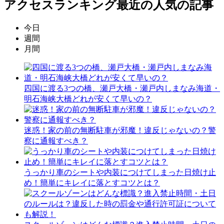
アクセスランキング
最近の人気の記事
今日
週間
月間
四国に渡る3つの橋、瀬戸大橋・瀬戸内しまなみ海道・
明石海峡大橋どれが安くて早いの？
迷惑！家の前の無断駐車が邪魔！違反じゃないの？警
察に通報すべき？
うっかり車のシートや内装につけてしまった日焼け止
め！簡単にキレイに落とすコツとは？