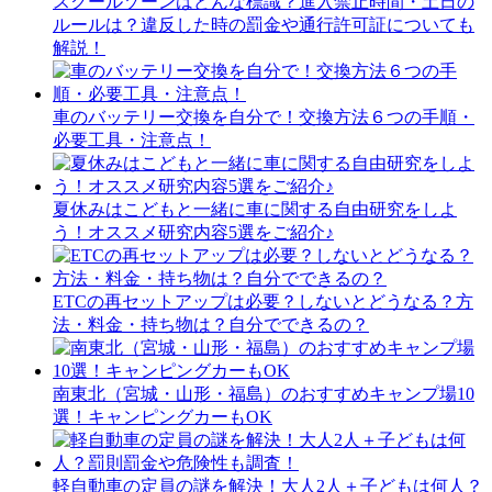
スクールゾーンはどんな標識？進入禁止時間・土日の
ルールは？違反した時の罰金や通行許可証についても
解説！
車のバッテリー交換を自分で！交換方法６つの手順・
必要工具・注意点！
夏休みはこどもと一緒に車に関する自由研究をしよ
う！オススメ研究内容5選をご紹介♪
ETCの再セットアップは必要？しないとどうなる？方
法・料金・持ち物は？自分でできるの？
南東北（宮城・山形・福島）のおすすめキャンプ場10
選！キャンピングカーもOK
軽自動車の定員の謎を解決！大人2人＋子どもは何人？