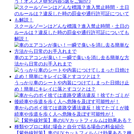
う！オススメ研究内容5選をご紹介♪
スクールゾーンはどんな標識？進入禁止時間・土日の
ルールは？違反した時の罰金や通行許可証についても
解説！
車のエアコンが臭い！一瞬で臭いを消し去る簡単な方
法から日常のお手入れまで
うっかり車のシートや内装につけてしまった日焼け止
め！簡単にキレイに落とすコツとは？
車からのポイ捨ては道路交通法違反！捨てたゴミが後
続車や歩道を歩く人へ危険を及ぼす可能性が！
【紫外線対策】車のUVカットフィルムは効果ある？種