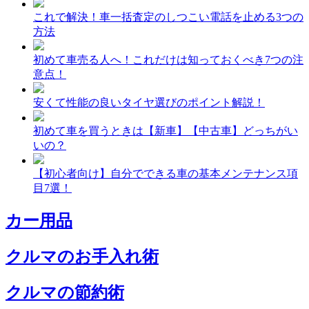
これで解決！車一括査定のしつこい電話を止める3つの
方法
初めて車売る人へ！これだけは知っておくべき7つの注
意点！
安くて性能の良いタイヤ選びのポイント解説！
初めて車を買うときは【新車】【中古車】どっちがい
いの？
【初心者向け】自分でできる車の基本メンテナンス項
目7選！
カー用品
クルマのお手入れ術
クルマの節約術