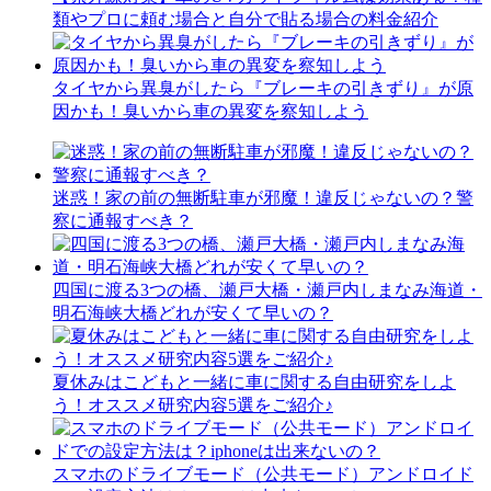
類やプロに頼む場合と自分で貼る場合の料金紹介
タイヤから異臭がしたら『ブレーキの引きずり』が原
因かも！臭いから車の異変を察知しよう
迷惑！家の前の無断駐車が邪魔！違反じゃないの？警
察に通報すべき？
四国に渡る3つの橋、瀬戸大橋・瀬戸内しまなみ海道・
明石海峡大橋どれが安くて早いの？
夏休みはこどもと一緒に車に関する自由研究をしよ
う！オススメ研究内容5選をご紹介♪
スマホのドライブモード（公共モード）アンドロイド