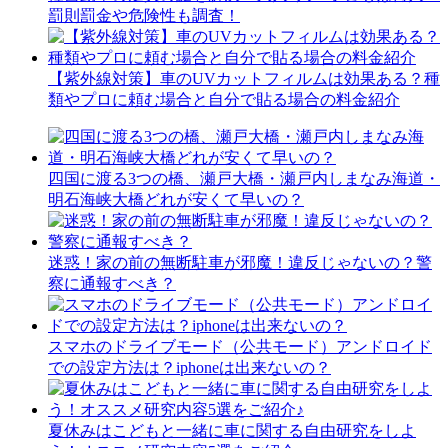
罰則罰金や危険性も調査！
【紫外線対策】車のUVカットフィルムは効果ある？種
類やプロに頼む場合と自分で貼る場合の料金紹介
四国に渡る3つの橋、瀬戸大橋・瀬戸内しまなみ海道・
明石海峡大橋どれが安くて早いの？
迷惑！家の前の無断駐車が邪魔！違反じゃないの？警
察に通報すべき？
スマホのドライブモード（公共モード）アンドロイド
での設定方法は？iphoneは出来ないの？
夏休みはこどもと一緒に車に関する自由研究をしよ