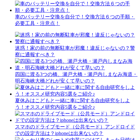
車のバッテリー交換を自分で！交換方法６つの手順・
必要工具・注意点！
迷惑！家の前の無断駐車が邪魔！違反じゃないの？警
察に通報すべき？
四国に渡る3つの橋、瀬戸大橋・瀬戸内しまなみ海道・
明石海峡大橋どれが安くて早いの？
夏休みはこどもと一緒に車に関する自由研究をしよ
う！オススメ研究内容5選をご紹介♪
スマホのドライブモード（公共モード）アンドロイド
での設定方法は？iphoneは出来ないの？