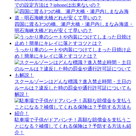
での設定方法は？iphoneは出来ないの？
四国に渡る3つの橋、瀬戸大橋・瀬戸内しまなみ海道・
明石海峡大橋どれが安くて早いの？
うっかり車のシートや内装につけてしまった日焼け止
め！簡単にキレイに落とすコツとは？
スクールゾーンはどんな標識？進入禁止時間・土日の
ルールは？違反した時の罰金や通行許可証についても
解説！
駐車場で子供がドアパンチ！高額な賠償金を支払うこ
とになる？補償してくれる保険は？予防する方法も紹
介！