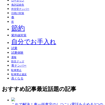
ローダウン
免許証紛失
外交官ナンバー
日焼け対策
春
窓
節約
紫外線対策
自分でお手入れ
試乗
試乗体験
通報
防災グッズ
青ナンバー
駐車禁止
駐車禁止違反
高くなる
おすすめ記事
最近話題の記事
これで解決！車一括査定のしつこい電話を止める3つの