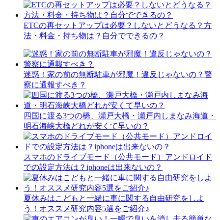
ETCの再セットアップは必要？しないとどうなる？方
法・料金・持ち物は？自分でできるの？
迷惑！家の前の無断駐車が邪魔！違反じゃないの？警
察に通報すべき？
四国に渡る3つの橋、瀬戸大橋・瀬戸内しまなみ海道・
明石海峡大橋どれが安くて早いの？
スマホのドライブモード（公共モード）アンドロイド
での設定方法は？iphoneは出来ないの？
夏休みはこどもと一緒に車に関する自由研究をしよ
う！オススメ研究内容5選をご紹介♪