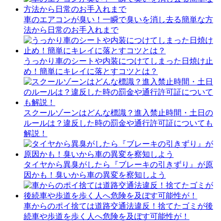
車のエアコンが臭い！一瞬で臭いを消し去る簡単な方
法から日常のお手入れまで
うっかり車のシートや内装につけてしまった日焼け止
め！簡単にキレイに落とすコツとは？
スクールゾーンはどんな標識？進入禁止時間・土日の
ルールは？違反した時の罰金や通行許可証についても
解説！
タイヤから異臭がしたら『ブレーキの引きずり』が原
因かも！臭いから車の異変を察知しよう
車からのポイ捨ては道路交通法違反！捨てたゴミが後
続車や歩道を歩く人へ危険を及ぼす可能性が！