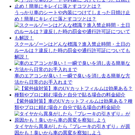
うっかり車のシートや内装につけてしまった日焼け止
め！簡単にキレイに落とすコツとは？
スクールゾーンはどんな標識？進入禁止時間・土日の
ルールは？違反した時の罰金や通行許可証についても
解説！
車のエアコンが臭い！一瞬で臭いを消し去る簡単な方
法から日常のお手入れまで
【紫外線対策】車のUVカットフィルムは効果ある？種
類やプロに頼む場合と自分で貼る場合の料金紹介
タイヤから異臭がしたら『ブレーキの引きずり』が原
因かも！臭いから車の異変を察知しよう