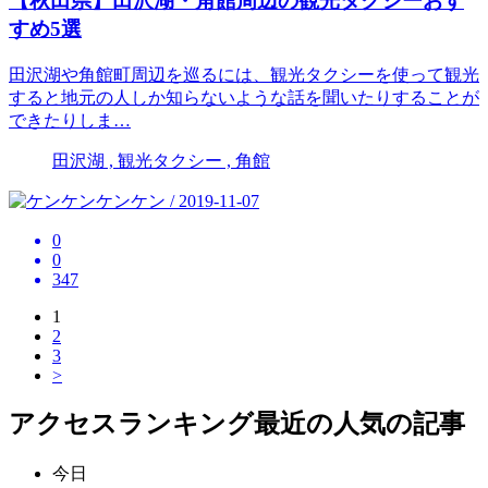
【秋田県】田沢湖・角館周辺の観光タクシーおす
すめ5選
田沢湖や角館町周辺を巡るには、観光タクシーを使って観光
すると地元の人しか知らないような話を聞いたりすることが
できたりしま…
田沢湖 , 観光タクシー , 角館
ケンケン / 2019-11-07
0
0
347
1
2
3
>
アクセスランキング
最近の人気の記事
今日