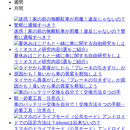
週間
月間
迷惑！家の前の無断駐車が邪魔！違反じゃないの？警
察に通報すべき？
夏休みはこどもと一緒に車に関する自由研究をしよ
う！オススメ研究内容5選をご紹介♪
タイヤから異臭がしたら『ブレーキの引きずり』が原
因かも！臭いから車の異変を察知しよう
車のバッテリー交換を自分で！交換方法６つの手順・
必要工具・注意点！
スマホのドライブモード（公共モード）アンドロイド