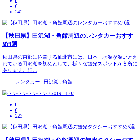
0
0
242
【秋田県】田沢湖・角館周辺のレンタカーおすす
め9選
秋田県の東部に位置する仙北市には、日本一水深が深いとさ
れている田沢湖を初めとして、様々な観光スポットが各所に
あります。歩…
レンタカー , 田沢湖 , 角館
ケンケン / 2019-11-07
0
0
223