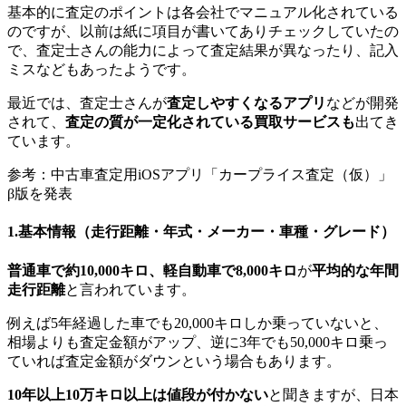
基本的に査定のポイントは各会社でマニュアル化されている
のですが、以前は紙に項目が書いてありチェックしていたの
で、査定士さんの能力によって査定結果が異なったり、記入
ミスなどもあったようです。
最近では、査定士さんが
査定しやすくなるアプリ
などが開発
されて、
査定の質が一定化されている買取サービスも
出てき
ています。
参考：中古車査定用iOSアプリ「カープライス査定（仮）」
β版を発表
1.基本情報（走行距離・年式・メーカー・車種・グレード）
普通車で約10,000キロ、軽自動車で8,000キロ
が
平均的な年間
走行距離
と言われています。
例えば5年経過した車でも20,000キロしか乗っていないと、
相場よりも査定金額がアップ、逆に3年でも50,000キロ乗っ
ていれば査定金額がダウンという場合もあります。
10年以上10万キロ以上は値段が付かない
と聞きますが、日本