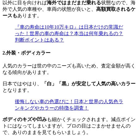
以外に目を向ければ
海外ではまだまだ乗れる
状態なので、海
外で人気の車種や、車両の状態が良いと、
高額買取されるケ
ースも
あります。
『車の寿命は10年10万キロ』は日本だけの常識だ
った！世界の車の寿命は？本当は何年乗れるの？
判断ポイントはある？
2.外装・ボディカラー
人気のカラーは世の中のニーズも高いため、査定金額が高く
なる傾向があります。
日本ではやはり、
「白」「黒」が安定して人気の高いカラー
となります。
後悔しない車の色選びに！日本と世界の人気色ラ
ンキングやカラーの特徴を調査！
ボディのキズや凹み
も細かくチェックされます。減点ポイン
トにはなってしまいますが、プロの目はごまかせませんの
で、ありのままを見てもらいましょう。