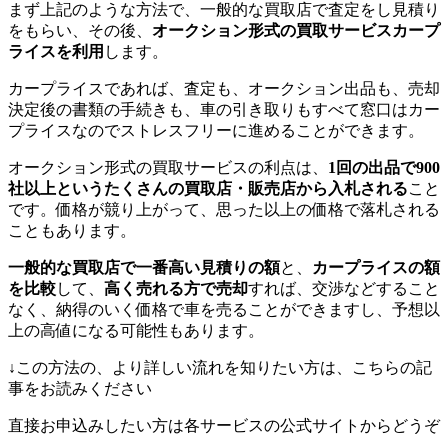
まず上記のような方法で、一般的な買取店で査定をし見積り
をもらい、その後、
オークション形式の買取サービスカープ
ライスを利用
します。
カープライスであれば、査定も、オークション出品も、売却
決定後の書類の手続きも、車の引き取りもすべて窓口はカー
プライスなのでストレスフリーに進めることができます。
オークション形式の買取サービスの利点は、
1回の出品で900
社以上というたくさんの買取店・販売店から入札される
こと
です。価格が競り上がって、思った以上の価格で落札される
こともあります。
一般的な買取店で一番高い見積りの額
と、
カープライスの額
を比較
して、
高く売れる方で売却
すれば、交渉などすること
なく、納得のいく価格で車を売ることができますし、予想以
上の高値になる可能性もあります。
↓この方法の、より詳しい流れを知りたい方は、こちらの記
事をお読みください
直接お申込みしたい方は各サービスの公式サイトからどうぞ