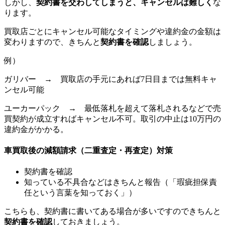
しかし、
契約書を交わしてしまうと、キャンセルは難しく
な
ります。
買取店ごとにキャンセル可能なタイミングや違約金の金額は
変わりますので、きちんと
契約書を確認
しましょう。
例）
ガリバー → 買取店の手元にあれば7日目までは無料キャ
ンセル可能
ユーカーパック → 最低落札を超えて落札されるなどで売
買契約が成立すればキャンセル不可。取引の中止は10
万円の
違約金がかかる。
車買取後の減額請求（二重査定・再査定）対策
契約書を確認
知っている不具合などはきちんと報告（「瑕疵担保責
任という言葉を知っておく」）
こちらも、契約書に書いてある場合が多いですのできちんと
契約書を確認
しておきましょう。