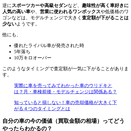
逆に
スポーツカーや高級セダン
など、
趣味性が高く車好きに
人気の高い車
や、
営業に使われるワンボックス
や低価格のワ
ゴンなどは、モデルチェンジで大きく
査定額が下がることは
少ない
ようです。
他にも、
優れたライバル車が発売された時
5年落ち
10万キロオーバー
このようなタイミングで査定額が一気に下がることがありま
す。
実際に車を売ってみてわかった車のウリドキと
は？月・車検前後・モデルチェンジは関係ある？
知っていると損しない！車の売却価格が大きく下
がる４つのタイミングとは
自分の車の今の価値（買取金額の相場）ってどう
やったらわかるの？