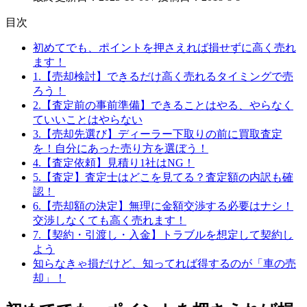
目次
初めてでも、ポイントを押さえれば損せずに高く売れ
ます！
1.【売却検討】できるだけ高く売れるタイミングで売
ろう！
2.【査定前の事前準備】できることはやる、やらなく
ていいことはやらない
3.【売却先選び】ディーラー下取りの前に買取査定
を！自分にあった売り方を選ぼう！
4.【査定依頼】見積り1社はNG！
5.【査定】査定士はどこを見てる？査定額の内訳も確
認！
6.【売却額の決定】無理に金額交渉する必要はナシ！
交渉しなくても高く売れます！
7.【契約・引渡し・入金】トラブルを想定して契約し
よう
知らなきゃ損だけど、知ってれば得するのが「車の売
却」！