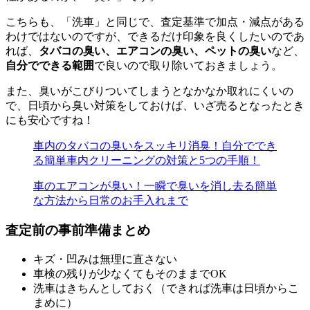
こちらも、「洗車」と同じで、査定基準で加点・減点がある
わけではないのですが、できるだけ印象を良くしたいのであ
れば、
タバコの臭い、エアコンの臭い、ペットの臭い
など、
自分でできる範囲
で良いので取り除いておきましょう。
また、臭いがこびりついてしまうとなかなか取れにくいの
で、日頃から臭い対策をしておけば、いざ売るとなったとき
にも安心ですね！
車内のタバコの臭いをスッキリ消臭！自分ででき
る簡単車内クリーニングの対策と5つの手順！
車のエアコンが臭い！一瞬で臭いを消し去る簡単
な方法から日常のお手入れまで
査定前の事前準備まとめ
キズ・凹みは無理に直さない
車検の残りが少なくてもそのままでOK
洗車はきちんとしておく（できれば洗車は日頃からこ
まめに）