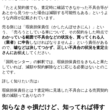
「たとえ契約後でも、査定時に確認できなかった不具合等が
あとから見つかった場合は減額する可能性もある」というよ
うな内容が記載されています。
売る側には「瑕疵担保責任（かしたんぽせきにん）」とい
う、「売ろうとしている車について、その契約をした時点で
わかっている範囲で
不具合などの状況を、買ってくれる人
（業者）に申告
しなければなりませんよ」という責任がある
ので、
嘘などは決してつかず、正しい不具合の状況を査定士
さんにお伝え
してください。
「国民センター」の解釈では、瑕疵担保責任をきちんと果た
していれば、減額や契約解除などに応じる必要はないとのこ
とです。
詳しく知りたい方は↓
瑕疵担保責任とは？査定時に見逃した不具合による売買契約
後の減額ってありなの？
知らなきゃ損だけど、知ってれば得す