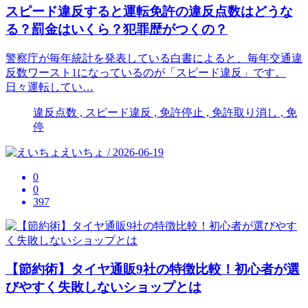
スピード違反すると運転免許の違反点数はどうな
る？罰金はいくら？犯罪歴がつくの？
警察庁が毎年統計を発表している白書によると、毎年交通違
反数ワースト1になっているのが「スピード違反」です。
日々運転してい…
違反点数 , スピード違反 , 免許停止 , 免許取り消し , 免
停
えいちょ / 2026-06-19
0
0
397
【節約術】タイヤ通販9社の特徴比較！初心者が選
びやすく失敗しないショップとは