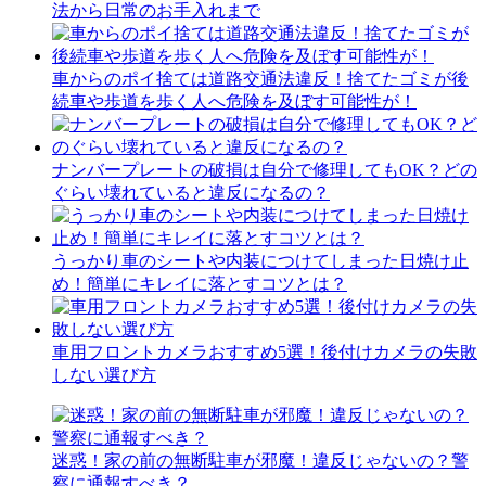
法から日常のお手入れまで
車からのポイ捨ては道路交通法違反！捨てたゴミが後
続車や歩道を歩く人へ危険を及ぼす可能性が！
ナンバープレートの破損は自分で修理してもOK？どの
ぐらい壊れていると違反になるの？
うっかり車のシートや内装につけてしまった日焼け止
め！簡単にキレイに落とすコツとは？
車用フロントカメラおすすめ5選！後付けカメラの失敗
しない選び方
迷惑！家の前の無断駐車が邪魔！違反じゃないの？警
察に通報すべき？