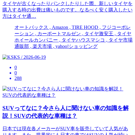
タイヤが古くなったりパンクしたりした際、新しいタイヤを
購入する時の出費は痛いものです。なるべく安く購入したい
方はタイヤ通…
オートバックス , Amazon , TIRE HOOD , フジコーポレ
ーション , カーポートマルゼン , タイヤ激安王 , タイヤ
ホイールカンパニー , タイヤハウスマシコ , タイヤ市場
通販部 , 楽天市場 , yahoo!ショッピング
KS / 2026-06-19
0
0
288
SUVってなに？今さら人に聞けない車の知識を解
説！SUVの代表的な車種は？
日本では現在各メーカーがSUV車を販売していて人気があ
ります。また、世界的にも日本の車ではSUVの人気が続い