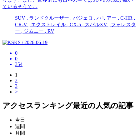
ているそうで…
SUV , ランドクルーザー , パジェロ , ハリアー , C-HR ,
CR-V , エクストレイル , CX-5 , スバルXV , フォレスタ
ー , ジムニー , RV
KS / 2026-06-19
0
0
354
1
2
3
>
アクセスランキング
最近の人気の記事
今日
週間
月間