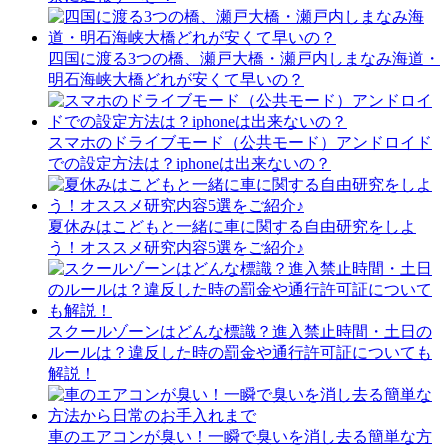
四国に渡る3つの橋、瀬戸大橋・瀬戸内しまなみ海道・
明石海峡大橋どれが安くて早いの？
スマホのドライブモード（公共モード）アンドロイド
での設定方法は？iphoneは出来ないの？
夏休みはこどもと一緒に車に関する自由研究をしよ
う！オススメ研究内容5選をご紹介♪
スクールゾーンはどんな標識？進入禁止時間・土日の
ルールは？違反した時の罰金や通行許可証についても
解説！
車のエアコンが臭い！一瞬で臭いを消し去る簡単な方