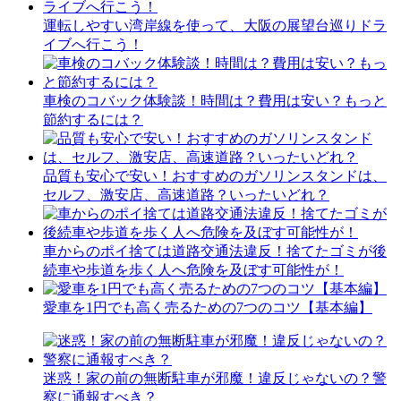
運転しやすい湾岸線を使って、大阪の展望台巡りドラ
イブへ行こう！
車検のコバック体験談！時間は？費用は安い？もっと
節約するには？
品質も安心で安い！おすすめのガソリンスタンドは、
セルフ、激安店、高速道路？いったいどれ？
車からのポイ捨ては道路交通法違反！捨てたゴミが後
続車や歩道を歩く人へ危険を及ぼす可能性が！
愛車を1円でも高く売るための7つのコツ【基本編】
迷惑！家の前の無断駐車が邪魔！違反じゃないの？警
察に通報すべき？