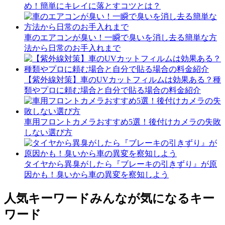
め！簡単にキレイに落とすコツとは？
車のエアコンが臭い！一瞬で臭いを消し去る簡単な方
法から日常のお手入れまで
【紫外線対策】車のUVカットフィルムは効果ある？種
類やプロに頼む場合と自分で貼る場合の料金紹介
車用フロントカメラおすすめ5選！後付けカメラの失敗
しない選び方
タイヤから異臭がしたら『ブレーキの引きずり』が原
因かも！臭いから車の異変を察知しよう
人気キーワード
みんなが気になるキー
ワード