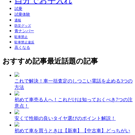
自分でお手入れ
試乗
試乗体験
通報
防災グッズ
青ナンバー
駐車禁止
駐車禁止違反
高くなる
おすすめ記事
最近話題の記事
これで解決！車一括査定のしつこい電話を止める3つの
方法
初めて車売る人へ！これだけは知っておくべき7つの注
意点！
安くて性能の良いタイヤ選びのポイント解説！
初めて車を買うときは【新車】【中古車】どっちがい