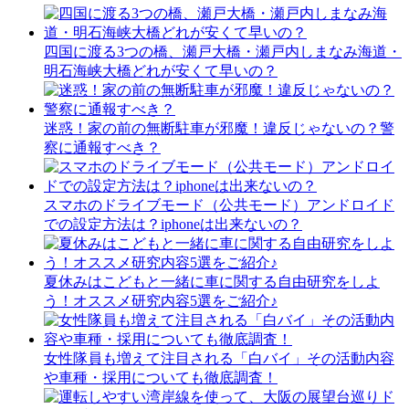
四国に渡る3つの橋、瀬戸大橋・瀬戸内しまなみ海道・
明石海峡大橋どれが安くて早いの？
迷惑！家の前の無断駐車が邪魔！違反じゃないの？警
察に通報すべき？
スマホのドライブモード（公共モード）アンドロイド
での設定方法は？iphoneは出来ないの？
夏休みはこどもと一緒に車に関する自由研究をしよ
う！オススメ研究内容5選をご紹介♪
女性隊員も増えて注目される「白バイ」その活動内容
や車種・採用についても徹底調査！