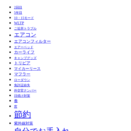
2回目
5年目
10・15モード
WLTP
ご近所トラブル
エアコン
エアコンフィルター
エアーベッド
カーライフ
キャンプグッズ
トリビア
マイカーリース
マフラー
ローダウン
免許証紛失
外交官ナンバー
日焼け対策
春
窓
節約
紫外線対策