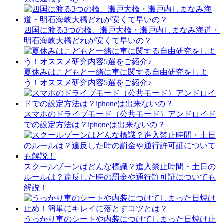
四国に渡る3つの橋、瀬戸大橋・瀬戸内しまなみ海道・
明石海峡大橋どれが安くて早いの？
夏休みはこどもと一緒に車に関する自由研究をしよ
う！オススメ研究内容5選をご紹介♪
スマホのドライブモード（公共モード）アンドロイド
での設定方法は？iphoneは出来ないの？
スクールゾーンはどんな標識？進入禁止時間・土日の
ルールは？違反した時の罰金や通行許可証についても
解説！
うっかり車のシートや内装につけてしまった日焼け止