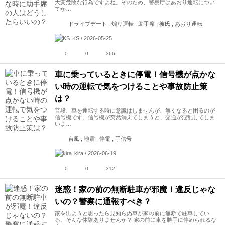
大変危険な行為ですよね。そのため、警察庁はあおり運転につい
てか…
ドライブデート , 煽り運転 , 助手席 , 彼氏 , あおり運転
KS / 2026-05-25
0
0
366
車に乗っているときに停電！信号機が点かな
い時の運転で気をつけることや事故防止策
は？
普段、車を運転する時に意識はしませんが、無くなると困るのが
信号機です。信号機が突然消えてしまうと、交通が混乱してしま
いま…
台風 , 地震 , 停電 , 手信号
kira / 2026-06-19
0
0
312
迷惑！家の前の無断駐車が邪魔！違反じゃな
いの？警察に通報すべき？
家を出ようと思ったら見知らぬ車が家の前に無断で駐車してい
る。そんな体験ありませんか？ 家の前に車を勝手に停められるな