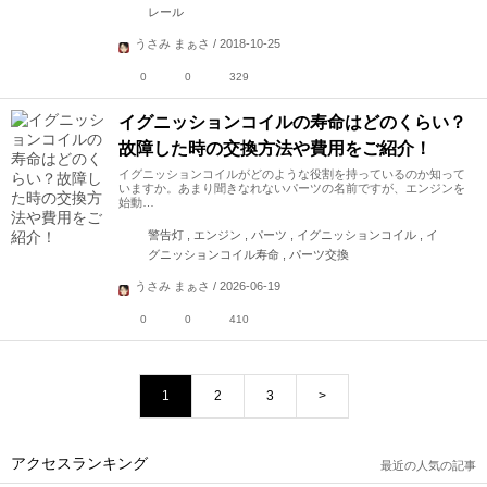
レール
うさみ まぁさ / 2018-10-25
0
0
329
イグニッションコイルの寿命はどのくらい？
故障した時の交換方法や費用をご紹介！
イグニッションコイルがどのような役割を持っているのか知って
いますか。あまり聞きなれないパーツの名前ですが、エンジンを
始動…
警告灯 , エンジン , パーツ , イグニッションコイル , イ
グニッションコイル寿命 , パーツ交換
うさみ まぁさ / 2026-06-19
0
0
410
1
2
3
>
アクセスランキング
最近の人気の記事