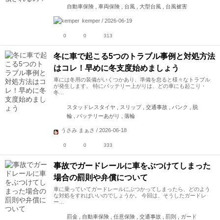
自動車保険 , 車両保険 , 台風 , 大型台風 , 台風被害
kemper / 2026-06-19
0
0
313
冬に車で起こる5つのトラブル事例と対処方法
はコレ！早めに冬支度始めましょう
車には冬用の装備がいくつかあり、準備を怠ると様々なトラブル
が発生します。 特にバッテリー上がりは、どの車にも起こり・
冬…
スタッドレスタイヤ , スリップ , 交通事故 , パンク , 脱
輪 , バッテリーあがり , 落輪
うさみ まぁさ / 2026-06-18
0
0
333
事故でガードレールに車をぶつけてしまった
場合の罰則や弁償について
車に乗っていてガードレールにぶつかってしまったら、どのよう
な対処をすればいいのでしょうか。 今回は、そうしたガードレ
ー…
罰金 , 自動車保険 , 任意保険 , 交通事故 , 罰則 , ガード