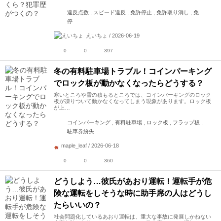
違反点数 , スピード違反 , 免許停止 , 免許取り消し , 免
停
えいちょ / 2026-06-19
0
0
397
冬の有料駐車場トラブル！コインパーキング
でロック板が動かなくなったらどうする？
寒いところや雪の積もるところでは、コインパーキングのロック
板が凍りついて動かなくなってしまう現象があります。ロック板
が上…
コインパーキング , 有料駐車場 , ロック板 , フラップ板 ,
駐車券紛失
maple_leaf / 2026-06-18
0
0
360
どうしよう…彼氏があおり運転！運転手が危
険な運転をしそうな時に助手席の人はどうし
たらいいの？
社会問題化しているあおり運転は、重大な事故に発展しかねない