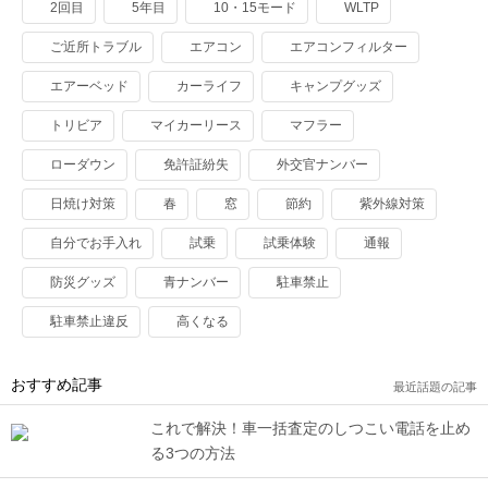
2回目
5年目
10・15モード
WLTP
ご近所トラブル
エアコン
エアコンフィルター
エアーベッド
カーライフ
キャンプグッズ
トリビア
マイカーリース
マフラー
ローダウン
免許証紛失
外交官ナンバー
日焼け対策
春
窓
節約
紫外線対策
自分でお手入れ
試乗
試乗体験
通報
防災グッズ
青ナンバー
駐車禁止
駐車禁止違反
高くなる
おすすめ記事
最近話題の記事
これで解決！車一括査定のしつこい電話を止め
る3つの方法