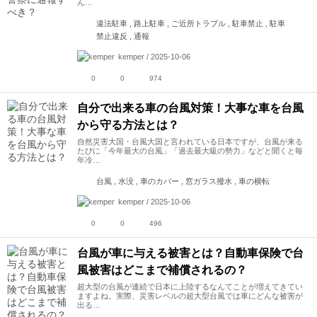
ん…
違法駐車 , 路上駐車 , ご近所トラブル , 駐車禁止 , 駐車
禁止違反 , 通報
kemper / 2025-10-06
0
0
974
自分で出来る車の台風対策！大事な車を台風
から守る方法とは？
自然災害大国・台風大国と言われている日本ですが、台風が来る
たびに「今年最大の台風」「過去最大級の勢力」などと聞くと毎
年冷…
台風 , 水没 , 車のカバー , 窓ガラス撥水 , 車の横転
kemper / 2025-10-06
0
0
496
台風が車に与える被害とは？自動車保険で台
風被害はどこまで補償されるの？
超大型の台風が連続で日本に上陸するなんてことが増えてきてい
ますよね。実際、災害レベルの超大型台風では車にどんな被害が
出る…