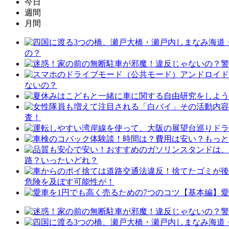
今日
週間
月間
の？
ないの？
査！
路？いったいどれ？
危険を及ぼす可能性が！
愛