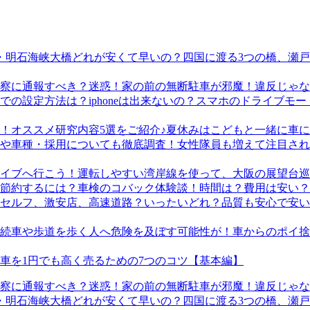
四国に渡る3つの橋、瀬
迷惑！家の前の無断駐車が邪魔！違反じゃな
スマホのドライブモード
夏休みはこどもと一緒に車に
女性隊員も増えて注目され
運転しやすい湾岸線を使って、大阪の展望台巡
車検のコバック体験談！時間は？費用は安い？
品質も安心で安い
車からのポイ捨
車を1円でも高く売るための7つのコツ【基本編】
迷惑！家の前の無断駐車が邪魔！違反じゃな
四国に渡る3つの橋、瀬