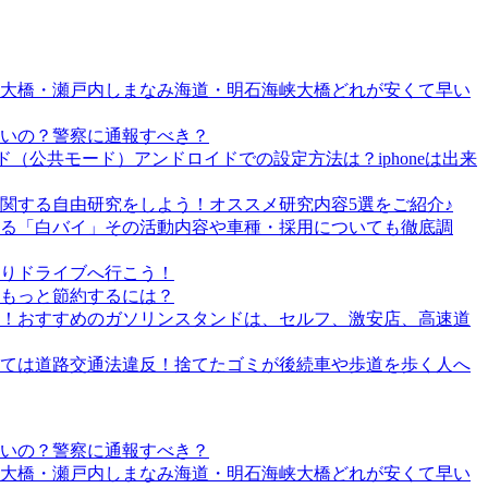
戸大橋・瀬戸内しまなみ海道・明石海峡大橋どれが安くて早い
いの？警察に通報すべき？
（公共モード）アンドロイドでの設定方法は？iphoneは出来
関する自由研究をしよう！オススメ研究内容5選をご紹介♪
る「白バイ」その活動内容や車種・採用についても徹底調
りドライブへ行こう！
もっと節約するには？
！おすすめのガソリンスタンドは、セルフ、激安店、高速道
ては道路交通法違反！捨てたゴミが後続車や歩道を歩く人へ
いの？警察に通報すべき？
戸大橋・瀬戸内しまなみ海道・明石海峡大橋どれが安くて早い