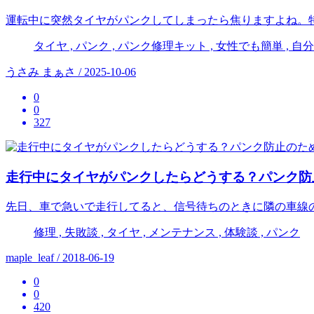
運転中に突然タイヤがパンクしてしまったら焦りますよね。
タイヤ , パンク , パンク修理キット , 女性でも簡単 , 自
うさみ まぁさ / 2025-10-06
0
0
327
走行中にタイヤがパンクしたらどうする？パンク防
先日、車で急いで走行してると、信号待ちのときに隣の車線
修理 , 失敗談 , タイヤ , メンテナンス , 体験談 , パンク
maple_leaf / 2018-06-19
0
0
420