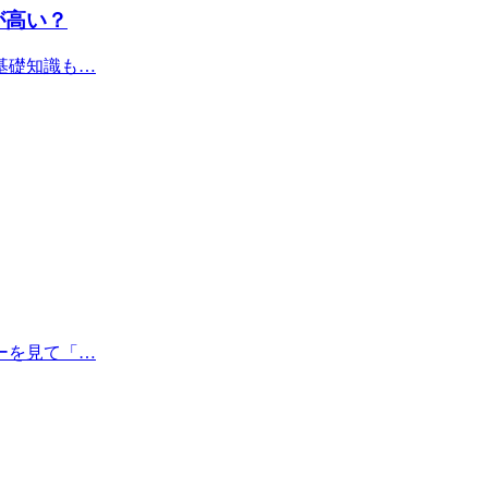
が高い？
基礎知識も…
ーを見て「…