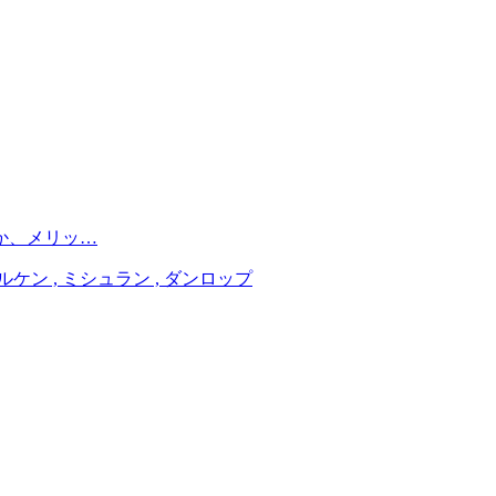
か、メリッ…
ァルケン , ミシュラン , ダンロップ