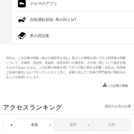
クルマのアプリ
自動運転技術･車のAIとIoT
車の用語集
当社は、この記事の情報（個人の感想等を含む）及びこの情報を用いて行う利用者の判断
について、正確性、完全性、有益性、特定目的への適合性、その他一切について責任を負
うものではありません。この記事の情報を用いて行う行動に関する判断・決定は、利用者
ご自身の責任において行っていただくと共に、必要に応じてご自身で専門家等に相談され
ることを推奨いたします。
この記事の通報
アクセスランキング
最近の人気の記事
今日
週間
月間