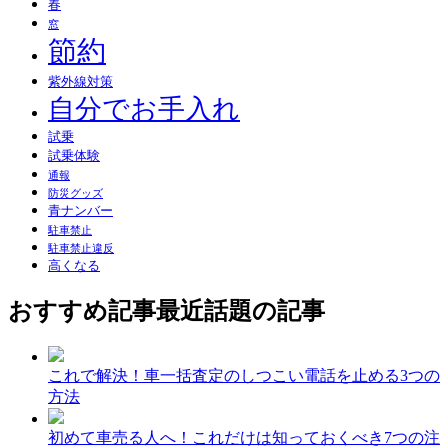
春
窓
節約
紫外線対策
自分でお手入れ
試乗
試乗体験
通報
防災グッズ
青ナンバー
駐車禁止
駐車禁止違反
高くなる
おすすめ記事
最近話題の記事
これで解決！車一括査定のしつこい電話を止める3つの
方法
初めて車売る人へ！これだけは知っておくべき7つの注