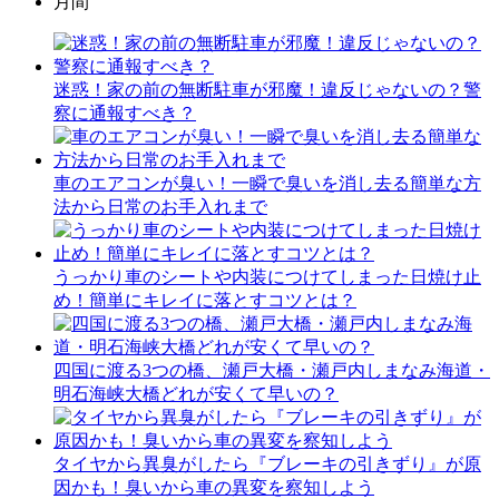
月間
迷惑！家の前の無断駐車が邪魔！違反じゃないの？警
察に通報すべき？
車のエアコンが臭い！一瞬で臭いを消し去る簡単な方
法から日常のお手入れまで
うっかり車のシートや内装につけてしまった日焼け止
め！簡単にキレイに落とすコツとは？
四国に渡る3つの橋、瀬戸大橋・瀬戸内しまなみ海道・
明石海峡大橋どれが安くて早いの？
タイヤから異臭がしたら『ブレーキの引きずり』が原
因かも！臭いから車の異変を察知しよう