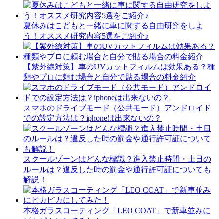
夏休みはこどもと一緒に車に関する自由研究をしよ
う！オススメ研究内容5選をご紹介♪
【紫外線対策】車のUVカットフィルムは効果ある？種
類やプロに頼む場合と自分で貼る場合の料金紹介
スマホのドライブモード（公共モード）アンドロイド
での設定方法は？iphoneは出来ないの？
スクールゾーンはどんな標識？進入禁止時間・土日の
ルールは？違反した時の罰金や通行許可証についても
解説！
本格ガラスコーティング「LEO COAT」で新車並みに