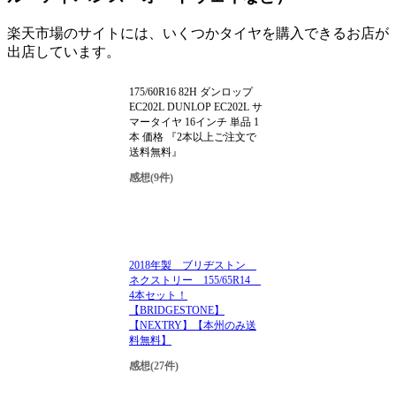
楽天市場のサイトには、いくつかタイヤを購入できるお店が
出店しています。
175/60R16 82H ダンロップ
EC202L DUNLOP EC202L サ
マータイヤ 16インチ 単品 1
本 価格 『2本以上ご注文で
送料無料』
感想(9件)
2018年製 ブリヂストン
ネクストリー 155/65R14
4本セット！
【BRIDGESTONE】
【NEXTRY】【本州のみ送
料無料】
感想(27件)