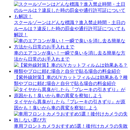
スクールゾーンはどんな標識？進入禁止時間・土日の
ルールは？違反した時の罰金や通行許可証についても
解説！
車のエアコンが臭い！一瞬で臭いを消し去る簡単な方
法から日常のお手入れまで
【紫外線対策】車のUVカットフィルムは効果ある？種
類やプロに頼む場合と自分で貼る場合の料金紹介
タイヤから異臭がしたら『ブレーキの引きずり』が原
因かも！臭いから車の異変を察知しよう
車用フロントカメラおすすめ5選！後付けカメラの失敗