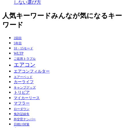
しない選び方
人気キーワード
みんなが気になるキー
ワード
2回目
5年目
10・15モード
WLTP
ご近所トラブル
エアコン
エアコンフィルター
エアーベッド
カーライフ
キャンプグッズ
トリビア
マイカーリース
マフラー
ローダウン
免許証紛失
外交官ナンバー
日焼け対策