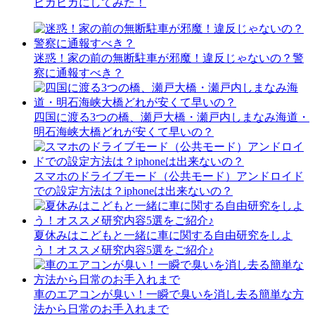
ピカピカにしてみた！
迷惑！家の前の無断駐車が邪魔！違反じゃないの？警
察に通報すべき？
四国に渡る3つの橋、瀬戸大橋・瀬戸内しまなみ海道・
明石海峡大橋どれが安くて早いの？
スマホのドライブモード（公共モード）アンドロイド
での設定方法は？iphoneは出来ないの？
夏休みはこどもと一緒に車に関する自由研究をしよ
う！オススメ研究内容5選をご紹介♪
車のエアコンが臭い！一瞬で臭いを消し去る簡単な方
法から日常のお手入れまで