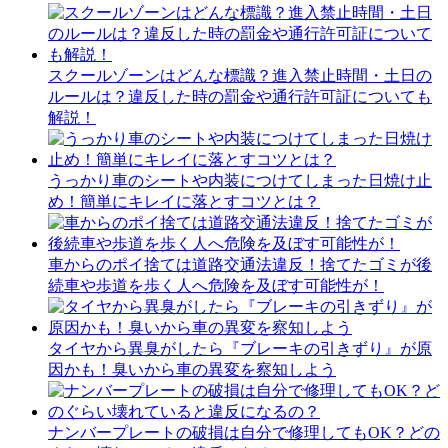
スクールゾーンはどんな標識？進入禁止時間・土日の
ルールは？違反した時の罰金や通行許可証についても
解説！
うっかり車のシートや内装につけてしまった日焼け止
め！簡単にキレイに落とすコツとは？
車からのポイ捨ては道路交通法違反！捨てたゴミが後
続車や歩道を歩く人へ危険を及ぼす可能性が！
タイヤから異臭がしたら『ブレーキの引きずり』が原
因かも！臭いから車の異変を察知しよう
ナンバープレートの破損は自分で修理してもOK？どの