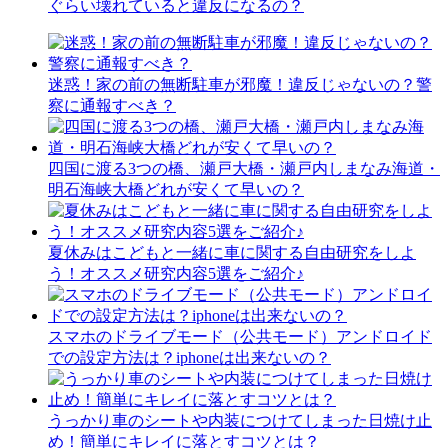
ぐらい壊れていると違反になるの？
迷惑！家の前の無断駐車が邪魔！違反じゃないの？警
察に通報すべき？
四国に渡る3つの橋、瀬戸大橋・瀬戸内しまなみ海道・
明石海峡大橋どれが安くて早いの？
夏休みはこどもと一緒に車に関する自由研究をしよ
う！オススメ研究内容5選をご紹介♪
スマホのドライブモード（公共モード）アンドロイド
での設定方法は？iphoneは出来ないの？
うっかり車のシートや内装につけてしまった日焼け止
め！簡単にキレイに落とすコツとは？