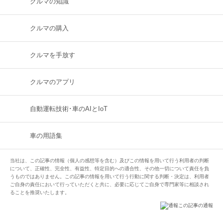
クルマの知識
クルマの購入
クルマを手放す
クルマのアプリ
自動運転技術･車のAIとIoT
車の用語集
当社は、この記事の情報（個人の感想等を含む）及びこの情報を用いて行う利用者の判断
について、正確性、完全性、有益性、特定目的への適合性、その他一切について責任を負
うものではありません。この記事の情報を用いて行う行動に関する判断・決定は、利用者
ご自身の責任において行っていただくと共に、必要に応じてご自身で専門家等に相談され
ることを推奨いたします。
この記事の通報