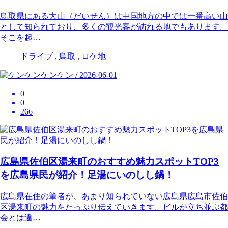
鳥取県にある大山（だいせん）は中国地方の中では一番高い山
として知られており、多くの観光客が訪れる地でもあります。
そこを起…
ドライブ , 鳥取 , ロケ地
ケンケン / 2026-06-01
0
0
266
広島県佐伯区湯来町のおすすめ魅力スポットTOP3
を広島県民が紹介！足湯にいのしし鍋！
広島県在住の筆者が、あまり知られていない広島県広島市佐伯
区湯来町の魅力をたっぷり伝えていきます。ビルが立ち並ぶ都
会とは違…