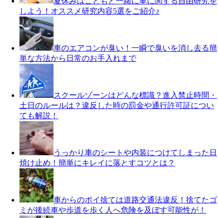
夏休みはこどもと一緒に車に関する自由研究を
しよう！オススメ研究内容5選をご紹介♪
車のエアコンが臭い！一瞬で臭いを消し去る簡
単な方法から日常のお手入れまで
スクールゾーンはどんな標識？進入禁止時間・
土日のルールは？違反した時の罰金や通行許可証につい
ても解説！
うっかり車のシートや内装につけてしまった日
焼け止め！簡単にキレイに落とすコツとは？
車からのポイ捨ては道路交通法違反！捨てたゴ
ミが後続車や歩道を歩く人へ危険を及ぼす可能性が！