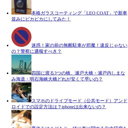
本格ガラスコーティング「LEO COAT」で新車
並みにピカピカにしてみた！
迷惑！家の前の無断駐車が邪魔！違反じゃない
の？警察に通報すべき？
四国に渡る3つの橋、瀬戸大橋・瀬戸内しまな
み海道・明石海峡大橋どれが安くて早いの？
スマホのドライブモード（公共モード）アンド
ロイドでの設定方法は？iphoneは出来ないの？