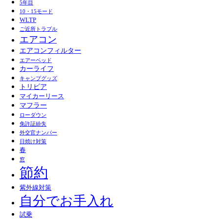
5年目
10・15モード
WLTP
ご近所トラブル
エアコン
エアコンフィルター
エアーベッド
カーライフ
キャンプグッズ
トリビア
マイカーリース
マフラー
ローダウン
免許証紛失
外交官ナンバー
日焼け対策
春
窓
節約
紫外線対策
自分でお手入れ
試乗