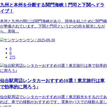
九州と本州を分断する関門海峡！門司と下関へドラ
イブ！
本州と九州の間には関門海峡があり、陸地を結ぶために関門橋
が整備されています。下関と門司という2つの街を観光しなが
ら、美味…
ケンケン / 2025-09-30
0
0
275
仙台駅周辺レンタカーおすすめ10選！東北旅行は車
で効率的に周ろう♪
仙台駅周辺でレンタカーおすすめ10選！東北観光をするのであ
れば、車での移動がおすすめです。電車やバスでの移動も楽し
いので…