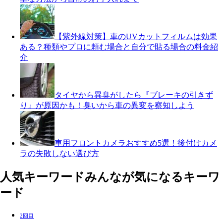
【紫外線対策】車のUVカットフィルムは効果
ある？種類やプロに頼む場合と自分で貼る場合の料金紹
介
タイヤから異臭がしたら『ブレーキの引きず
り』が原因かも！臭いから車の異変を察知しよう
車用フロントカメラおすすめ5選！後付けカメ
ラの失敗しない選び方
人気キーワード
みんなが気になるキーワ
ード
2回目