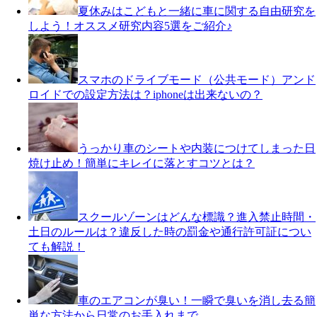
夏休みはこどもと一緒に車に関する自由研究を
しよう！オススメ研究内容5選をご紹介♪
スマホのドライブモード（公共モード）アンド
ロイドでの設定方法は？iphoneは出来ないの？
うっかり車のシートや内装につけてしまった日
焼け止め！簡単にキレイに落とすコツとは？
スクールゾーンはどんな標識？進入禁止時間・
土日のルールは？違反した時の罰金や通行許可証につい
ても解説！
車のエアコンが臭い！一瞬で臭いを消し去る簡
単な方法から日常のお手入れまで