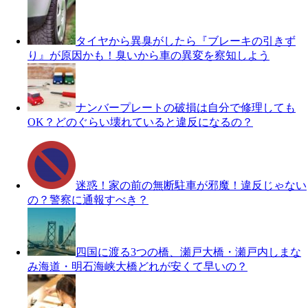
タイヤから異臭がしたら『ブレーキの引きず
り』が原因かも！臭いから車の異変を察知しよう
ナンバープレートの破損は自分で修理しても
OK？どのぐらい壊れていると違反になるの？
迷惑！家の前の無断駐車が邪魔！違反じゃない
の？警察に通報すべき？
四国に渡る3つの橋、瀬戸大橋・瀬戸内しまな
み海道・明石海峡大橋どれが安くて早いの？