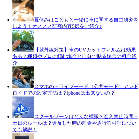
夏休みはこどもと一緒に車に関する自由研究を
しよう！オススメ研究内容5選をご紹介♪
【紫外線対策】車のUVカットフィルムは効果
ある？種類やプロに頼む場合と自分で貼る場合の料金紹
介
スマホのドライブモード（公共モード）アンド
ロイドでの設定方法は？iphoneは出来ないの？
スクールゾーンはどんな標識？進入禁止時間・
土日のルールは？違反した時の罰金や通行許可証につい
ても解説！