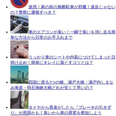
迷惑！家の前の無断駐車が邪魔！違反じゃない
の？警察に通報すべき？
車のエアコンが臭い！一瞬で臭いを消し去る簡
単な方法から日常のお手入れまで
うっかり車のシートや内装につけてしまった日
焼け止め！簡単にキレイに落とすコツとは？
四国に渡る3つの橋、瀬戸大橋・瀬戸内しまな
み海道・明石海峡大橋どれが安くて早いの？
タイヤから異臭がしたら『ブレーキの引きず
り』が原因かも！臭いから車の異変を察知しよう