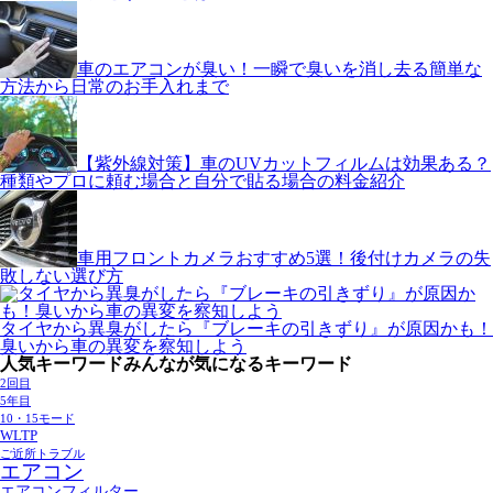
車のエアコンが臭い！一瞬で臭いを消し去る簡単な
方法から日常のお手入れまで
【紫外線対策】車のUVカットフィルムは効果ある？
種類やプロに頼む場合と自分で貼る場合の料金紹介
車用フロントカメラおすすめ5選！後付けカメラの失
敗しない選び方
タイヤから異臭がしたら『ブレーキの引きずり』が原因かも！
臭いから車の異変を察知しよう
人気キーワード
みんなが気になるキーワード
2回目
5年目
10・15モード
WLTP
ご近所トラブル
エアコン
エアコンフィルター