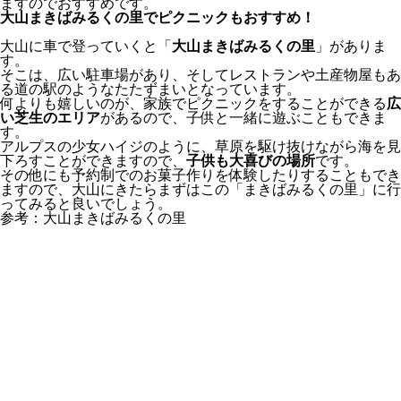
ますのでおすすめです。
大山まきばみるくの里でピクニックもおすすめ！
大山に車で登っていくと「
大山まきばみるくの里
」がありま
す。
そこは、広い駐車場があり、そしてレストランや土産物屋もあ
る道の駅のようなたたずまいとなっています。
何よりも嬉しいのが、家族でピクニックをすることができる
広
い芝生のエリア
があるので、子供と一緒に遊ぶこともできま
す。
アルプスの少女ハイジのように、草原を駆け抜けながら海を見
下ろすことができますので、
子供も大喜びの場所
です。
その他にも予約制でのお菓子作りを体験したりすることもでき
ますので、大山にきたらまずはこの「まきばみるくの里」に行
ってみると良いでしょう。
参考：大山まきばみるくの里