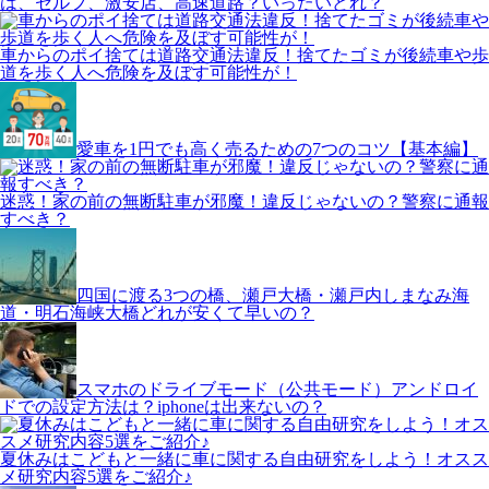
は、セルフ、激安店、高速道路？いったいどれ？
車からのポイ捨ては道路交通法違反！捨てたゴミが後続車や歩
道を歩く人へ危険を及ぼす可能性が！
愛車を1円でも高く売るための7つのコツ【基本編】
迷惑！家の前の無断駐車が邪魔！違反じゃないの？警察に通報
すべき？
四国に渡る3つの橋、瀬戸大橋・瀬戸内しまなみ海
道・明石海峡大橋どれが安くて早いの？
スマホのドライブモード（公共モード）アンドロイ
ドでの設定方法は？iphoneは出来ないの？
夏休みはこどもと一緒に車に関する自由研究をしよう！オスス
メ研究内容5選をご紹介♪