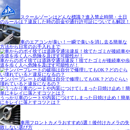
スクールゾーンはどんな標識？進入禁止時間・土日
のルールは？違反した時の罰金や通行許可証についても解説！
車のエアコンが臭い！一瞬で臭いを消し去る簡単な
方法から日常のお手入れまで
車からのポイ捨ては道路交通法違反！捨てたゴミが後続車や歩
道を歩く人へ危険を及ぼす可能性が！
ナンバープレートの破損は自分で修理してもOK？どのぐらい
壊れていると違反になるの？
うっかり車のシートや内装につけてしまった日焼け止め！簡単
にキレイに落とすコツとは？
車用フロントカメラおすすめ5選！後付けカメラの失
敗しない選び方