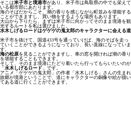
そこは
米子市と境港市
があり、米子市は鳥取県の中でも栄えて
いる都市部にあたります。
海のそばだからこそ、潮の香りを感じながら町並みを堪能する
ことができますし、買い物をするような場所もあります。
大山から下りたら、まずは米子市に向かってそのまま境港を観
光するルートを私は選びました。
水木しげるロードはゲゲゲの鬼太郎のキャラクターに会える道
米子市を抜けて、国道433号を通っていけば、海のそばを走っ
ていくことができるようになっており、長い直線になっていま
す。
海の松原
を見ることができますし、車の窓を開ければ潮の香り
を堪能することもできます。
そして、そのまま境港にたどり着いたら行ってもらいたいのが
「
水木しげるロード
」です。
アニメ「ゲゲゲの鬼太郎」の作者「水木しげる」さんの生まれ
故郷が境港ということで、道にキャラクターの銅像や絵が描い
てある道に行くことができます。