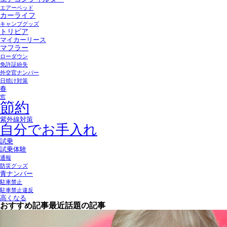
エアーベッド
カーライフ
キャンプグッズ
トリビア
マイカーリース
マフラー
ローダウン
免許証紛失
外交官ナンバー
日焼け対策
春
窓
節約
紫外線対策
自分でお手入れ
試乗
試乗体験
通報
防災グッズ
青ナンバー
駐車禁止
駐車禁止違反
高くなる
おすすめ記事
最近話題の記事