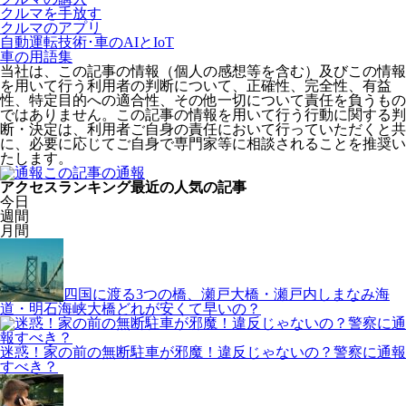
クルマを手放す
クルマのアプリ
自動運転技術･車のAIとIoT
車の用語集
当社は、この記事の情報（個人の感想等を含む）及びこの情報
を用いて行う利用者の判断について、正確性、完全性、有益
性、特定目的への適合性、その他一切について責任を負うもの
ではありません。この記事の情報を用いて行う行動に関する判
断・決定は、利用者ご自身の責任において行っていただくと共
に、必要に応じてご自身で専門家等に相談されることを推奨い
たします。
この記事の通報
アクセスランキング
最近の人気の記事
今日
週間
月間
四国に渡る3つの橋、瀬戸大橋・瀬戸内しまなみ海
道・明石海峡大橋どれが安くて早いの？
迷惑！家の前の無断駐車が邪魔！違反じゃないの？警察に通報
すべき？