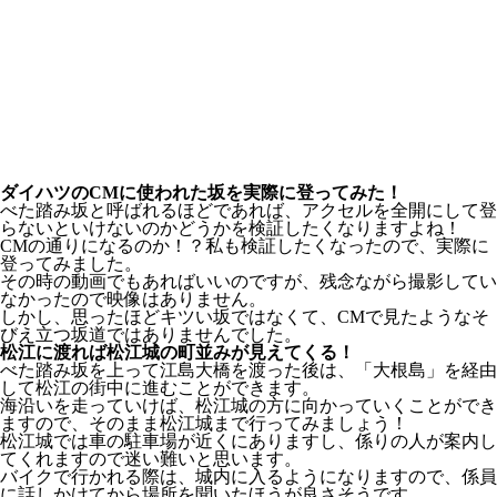
ダイハツのCMに使われた坂を実際に登ってみた！
べた踏み坂と呼ばれるほどであれば、アクセルを全開にして登
らないといけないのかどうかを検証したくなりますよね！
CMの通りになるのか！？私も検証したくなったので、実際に
登ってみました。
その時の動画でもあればいいのですが、残念ながら撮影してい
なかったので映像はありません。
しかし、思ったほどキツい坂ではなくて、CMで見たようなそ
びえ立つ坂道ではありませんでした。
松江に渡れば松江城の町並みが見えてくる！
べた踏み坂を上って江島大橋を渡った後は、「大根島」を経由
して松江の街中に進むことができます。
海沿いを走っていけば、松江城の方に向かっていくことができ
ますので、そのまま松江城まで行ってみましょう！
松江城では車の駐車場が近くにありますし、係りの人が案内し
てくれますので迷い難いと思います。
バイクで行かれる際は、城内に入るようになりますので、係員
に話しかけてから場所を聞いたほうが良さそうです。