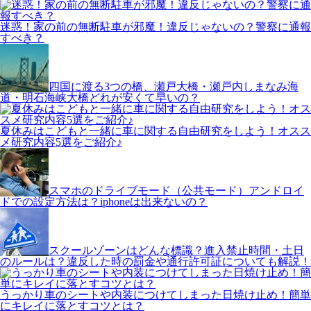
迷惑！家の前の無断駐車が邪魔！違反じゃないの？警察に通報
すべき？
四国に渡る3つの橋、瀬戸大橋・瀬戸内しまなみ海
道・明石海峡大橋どれが安くて早いの？
夏休みはこどもと一緒に車に関する自由研究をしよう！オスス
メ研究内容5選をご紹介♪
スマホのドライブモード（公共モード）アンドロイ
ドでの設定方法は？iphoneは出来ないの？
スクールゾーンはどんな標識？進入禁止時間・土日
のルールは？違反した時の罰金や通行許可証についても解説！
うっかり車のシートや内装につけてしまった日焼け止め！簡単
にキレイに落とすコツとは？