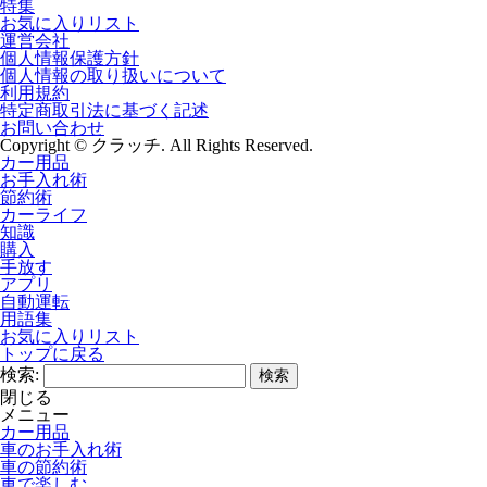
特集
お気に入りリスト
運営会社
個人情報保護方針
個人情報の取り扱いについて
利用規約
特定商取引法に基づく記述
お問い合わせ
Copyright © クラッチ. All Rights Reserved.
カー用品
お手入れ術
節約術
カーライフ
知識
購入
手放す
アプリ
自動運転
用語集
お気に入りリスト
トップに戻る
検索:
閉じる
メニュー
カー用品
車のお手入れ術
車の節約術
車で楽しむ