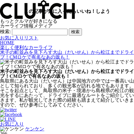
この記事が気に入ったらいいね！しよう
もっとクルマが好きになる
カーライフ情報メディア
検索:
お気に入りリスト
HOME
楽しく便利なカーライフ
米子の町並みを見下ろす大山（だいせん）から松江までドライ
ブ！CMロケで有名なあの坂も！
米子の町並みを見下ろす大山（だいせん）から松江までドライ
ブ！CMロケで有名なあの坂も！
鳥取県にある大山（だいせん）は中国地方の中では一番高い山
として知られており、多くの観光客が訪れる地でもあります。
そこを起点として、鳥取県の米子・境港から島根県の松江の観
光をするにあたって、ドライブに最適なルートをご紹介してい
きます。私が観光してきた際の経験も踏まえて紹介していきま
すので、ぜひ参考にしてみてください。
お気に入り
ケンケン
266