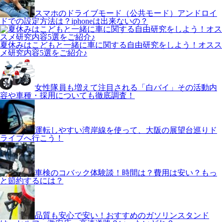
スマホのドライブモード（公共モード）アンドロイ
ドでの設定方法は？iphoneは出来ないの？
夏休みはこどもと一緒に車に関する自由研究をしよう！オスス
メ研究内容5選をご紹介♪
女性隊員も増えて注目される「白バイ」その活動内
容や車種・採用についても徹底調査！
運転しやすい湾岸線を使って、大阪の展望台巡りド
ライブへ行こう！
車検のコバック体験談！時間は？費用は安い？もっ
と節約するには？
品質も安心で安い！おすすめのガソリンスタンド