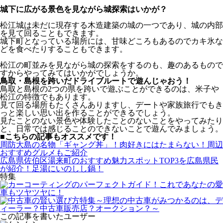
城下に広がる景色を見ながら城探索はいかが？
松江城は未だに現存する木造建築の城の一つであり、城の内部
を見て回ることもできます。
城下町となっている場所には、甘味どころもあるのでカキ氷な
どを食べたりすることもできます。
松江の町並みを見ながら城の探索をするのも、趣のあるもので
すからやってみてはいかがでしょうか。
鳥取・島根を跨いだドライブルートで遊んじゃおう！
鳥取と島根の2つの県を跨いで遊ぶことができるのは、米子や
松江の特徴でもあります。
見て回る場所もたくさんありますし、デートや家族旅行でもき
っと楽しい思い出を作ることができるでしょう。
見たことのない景色や体験したことのないことをやってみたり
と、日常では感じることのできないことで遊んでみましょう。
■こちらの記事もオススメです！
周防大島の名物「ギャング丼」！肉好きにはたまらない！周辺
おすすめグルメもご紹介
広島県佐伯区湯来町のおすすめ魅力スポットTOP3を広島県民
が紹介！足湯にいのしし鍋！
特集
この記事を書いたユーザー