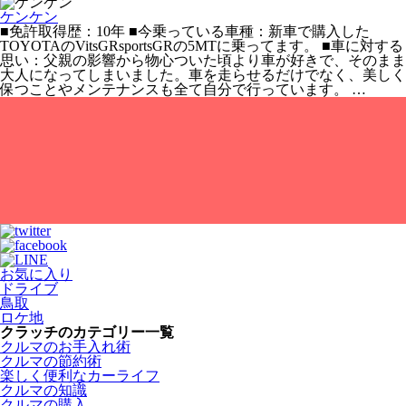
ケンケン
■免許取得歴：10年 ■今乗っている車種：新車で購入した
TOYOTAのVitsGRsportsGRの5MTに乗ってます。 ■車に対する
思い：父親の影響から物心ついた頃より車が好きで、そのまま
大人になってしまいました。車を走らせるだけでなく、美しく
保つことやメンテナンスも全て自分で行っています。 …
お気に入り
ドライブ
鳥取
ロケ地
クラッチのカテゴリー一覧
クルマのお手入れ術
クルマの節約術
楽しく便利なカーライフ
クルマの知識
クルマの購入