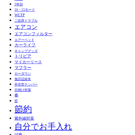
5年目
10・15モード
WLTP
ご近所トラブル
エアコン
エアコンフィルター
エアーベッド
カーライフ
キャンプグッズ
トリビア
マイカーリース
マフラー
ローダウン
免許証紛失
外交官ナンバー
日焼け対策
春
窓
節約
紫外線対策
自分でお手入れ