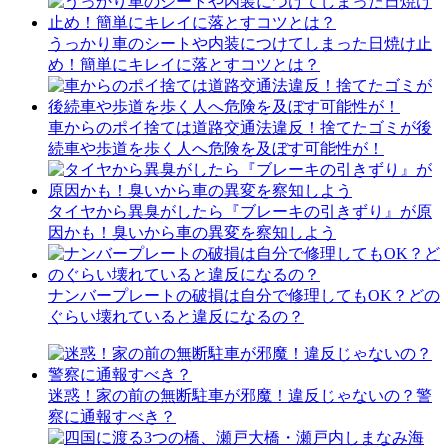
うっかり車のシートや内装につけてしまった日焼け止
め！簡単にキレイに落とすコツとは？
車からのポイ捨ては道路交通法違反！捨てたゴミが後
続車や歩道を歩く人へ危険を及ぼす可能性が！
タイヤから異臭がしたら『ブレーキの引きずり』が原
因かも！臭いから車の異変を察知しよう
ナンバープレートの破損は自分で修理してもOK？どの
ぐらい壊れていると違反になるの？
迷惑！家の前の無断駐車が邪魔！違反じゃないの？警
察に通報すべき？