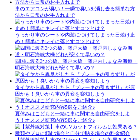
車のエアコンが臭い！一瞬で臭いを消し去る簡単な方
法から日常のお手入れまで
うっかり車のシートや内装につけてしまった日焼け止
め！簡単にキレイに落とすコツとは？
四国に渡る3つの橋、瀬戸大橋・瀬戸内しまなみ海道・
明石海峡大橋どれが安くて早いの？
タイヤから異臭がしたら『ブレーキの引きずり』が原
因かも！臭いから車の異変を察知しよう
夏休みはこどもと一緒に車に関する自由研究をしよ
う！オススメ研究内容5選をご紹介♪
【紫外線対策】車のUVカットフィルムは効果ある？種