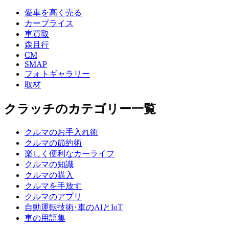
愛車を高く売る
カープライス
車買取
森且行
CM
SMAP
フォトギャラリー
取材
クラッチのカテゴリー一覧
クルマのお手入れ術
クルマの節約術
楽しく便利なカーライフ
クルマの知識
クルマの購入
クルマを手放す
クルマのアプリ
自動運転技術･車のAIとIoT
車の用語集