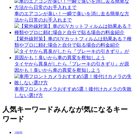
車のエアコンが臭い！一瞬で臭いを消し去る簡単な方
法から日常のお手入れまで
【紫外線対策】車のUVカットフィルムは効果ある？種
類やプロに頼む場合と自分で貼る場合の料金紹介
タイヤから異臭がしたら『ブレーキの引きずり』が原
因かも！臭いから車の異変を察知しよう
車用フロントカメラおすすめ5選！後付けカメラの失敗
しない選び方
人気キーワード
みんなが気になるキー
ワード
2回目