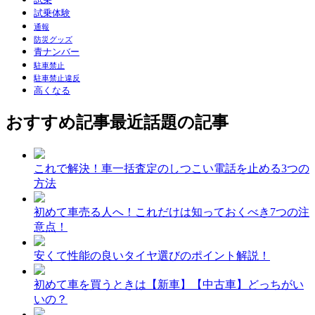
試乗
試乗体験
通報
防災グッズ
青ナンバー
駐車禁止
駐車禁止違反
高くなる
おすすめ記事
最近話題の記事
これで解決！車一括査定のしつこい電話を止める3つの
方法
初めて車売る人へ！これだけは知っておくべき7つの注
意点！
安くて性能の良いタイヤ選びのポイント解説！
初めて車を買うときは【新車】【中古車】どっちがい
いの？