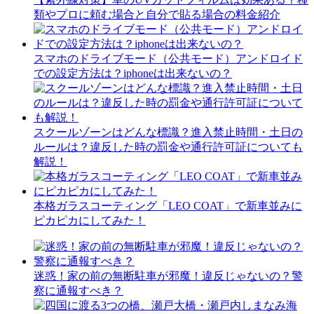
類やプロに頼む場合と自分で貼る場合の料金紹介
スマホのドライブモード（公共モード）アンドロイド
での設定方法は？iphoneは出来ないの？
スクールゾーンはどんな標識？進入禁止時間・土日の
ルールは？違反した時の罰金や通行許可証についても
解説！
本格ガラスコーティング「LEO COAT」で新車並みに
ピカピカにしてみた！
迷惑！家の前の無断駐車が邪魔！違反じゃないの？警
察に通報すべき？