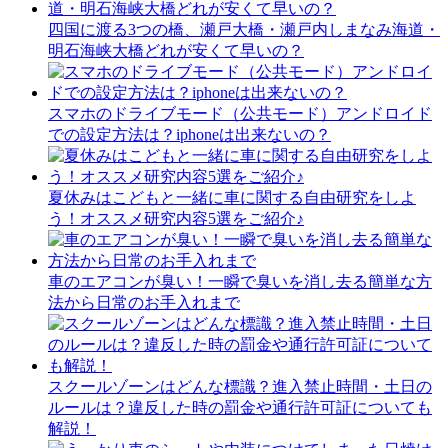
四国に渡る3つの橋、瀬戸大橋・瀬戸内しまなみ海道・
明石海峡大橋どれが安くて早いの？
スマホのドライブモード（公共モード）アンドロイド
での設定方法は？iphoneは出来ないの？
夏休みはこどもと一緒に車に関する自由研究をしよ
う！オススメ研究内容5選をご紹介♪
車のエアコンが臭い！一瞬で臭いを消し去る簡単な方
法から日常のお手入れまで
スクールゾーンはどんな標識？進入禁止時間・土日の
ルールは？違反した時の罰金や通行許可証についても
解説！