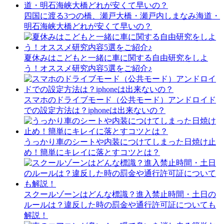
四国に渡る3つの橋、瀬戸大橋・瀬戸内しまなみ海道・
明石海峡大橋どれが安くて早いの？
夏休みはこどもと一緒に車に関する自由研究をしよ
う！オススメ研究内容5選をご紹介♪
スマホのドライブモード（公共モード）アンドロイド
での設定方法は？iphoneは出来ないの？
うっかり車のシートや内装につけてしまった日焼け止
め！簡単にキレイに落とすコツとは？
スクールゾーンはどんな標識？進入禁止時間・土日の
ルールは？違反した時の罰金や通行許可証についても
解説！