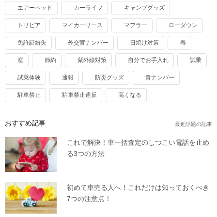
エアーベッド
カーライフ
キャンプグッズ
トリビア
マイカーリース
マフラー
ローダウン
免許証紛失
外交官ナンバー
日焼け対策
春
窓
節約
紫外線対策
自分でお手入れ
試乗
試乗体験
通報
防災グッズ
青ナンバー
駐車禁止
駐車禁止違反
高くなる
おすすめ記事
最近話題の記事
これで解決！車一括査定のしつこい電話を止め
る3つの方法
初めて車売る人へ！これだけは知っておくべき
7つの注意点！