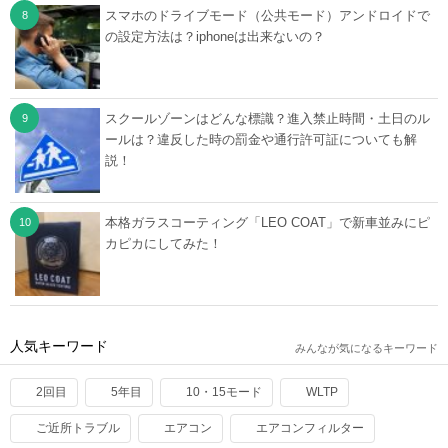
スマホのドライブモード（公共モード）アンドロイドで
の設定方法は？iphoneは出来ないの？
スクールゾーンはどんな標識？進入禁止時間・土日のル
ールは？違反した時の罰金や通行許可証についても解
説！
本格ガラスコーティング「LEO COAT」で新車並みにピ
カピカにしてみた！
人気キーワード
みんなが気になるキーワード
2回目
5年目
10・15モード
WLTP
ご近所トラブル
エアコン
エアコンフィルター