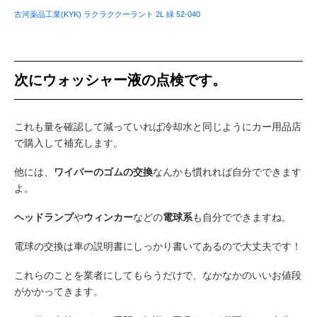
古河薬品工業(KYK) ラクラククーラント 2L 緑 52-040
次にウォッシャー液の点検です。
これも量を確認して減っていれば冷却水と同じようにカー用品店
で購入して補充します。
他には、
ワイパーのゴムの交換
なんかも慣れれば自分でできます
よ。
ヘッドランプ
や
ウィンカー
などの
電球系
も自分でできますね。
電球の交換は車の説明書にしっかり書いてあるので大丈夫です！
これらのことを業者にしてもらうだけで、なかなかのいいお値段
がかかってきます。