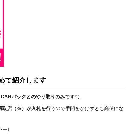
とめて紹介します
UCARパックとのやり取りのみ
ですむ。
の買取店（※）が入札を行う
ので手間をかけずとも
高値にな
バー
）