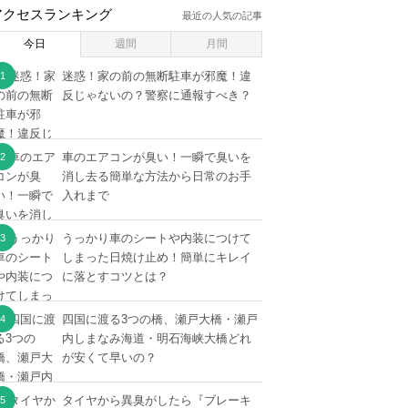
アクセスランキング
最近の人気の記事
今日
週間
月間
迷惑！家の前の無断駐車が邪魔！違
反じゃないの？警察に通報すべき？
車のエアコンが臭い！一瞬で臭いを
消し去る簡単な方法から日常のお手
入れまで
うっかり車のシートや内装につけて
しまった日焼け止め！簡単にキレイ
に落とすコツとは？
四国に渡る3つの橋、瀬戸大橋・瀬戸
内しまなみ海道・明石海峡大橋どれ
が安くて早いの？
タイヤから異臭がしたら『ブレーキ