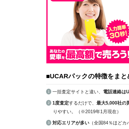
■UCARパックの特徴をま
一括査定サイトと違い、
電話連絡は
1度査定
するだけで、
最大5,000社
りやすい
。（※2019年1月現在）
対応エリアが多い
（
全国84％ほどカ