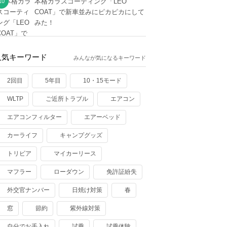
本格ガラスコーティング「LEO
COAT」で新車並みにピカピカにして
みた！
人気キーワード
みんなが気になるキーワード
2回目
5年目
10・15モード
WLTP
ご近所トラブル
エアコン
エアコンフィルター
エアーベッド
カーライフ
キャンプグッズ
トリビア
マイカーリース
マフラー
ローダウン
免許証紛失
外交官ナンバー
日焼け対策
春
窓
節約
紫外線対策
自分でお手入れ
試乗
試乗体験