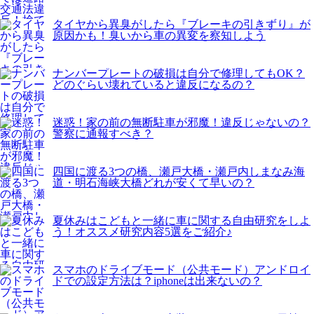
タイヤから異臭がしたら『ブレーキの引きずり』が
原因かも！臭いから車の異変を察知しよう
ナンバープレートの破損は自分で修理してもOK？
どのぐらい壊れていると違反になるの？
迷惑！家の前の無断駐車が邪魔！違反じゃないの？
警察に通報すべき？
四国に渡る3つの橋、瀬戸大橋・瀬戸内しまなみ海
道・明石海峡大橋どれが安くて早いの？
夏休みはこどもと一緒に車に関する自由研究をしよ
う！オススメ研究内容5選をご紹介♪
スマホのドライブモード（公共モード）アンドロイ
ドでの設定方法は？iphoneは出来ないの？