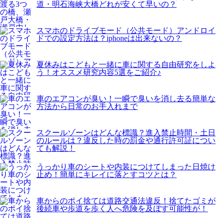
道・明石海峡大橋どれが安くて早いの？
スマホのドライブモード（公共モード）アンドロイ
ドでの設定方法は？iphoneは出来ないの？
夏休みはこどもと一緒に車に関する自由研究をしよ
う！オススメ研究内容5選をご紹介♪
車のエアコンが臭い！一瞬で臭いを消し去る簡単な
方法から日常のお手入れまで
スクールゾーンはどんな標識？進入禁止時間・土日
のルールは？違反した時の罰金や通行許可証につい
ても解説！
うっかり車のシートや内装につけてしまった日焼け
止め！簡単にキレイに落とすコツとは？
車からのポイ捨ては道路交通法違反！捨てたゴミが
後続車や歩道を歩く人へ危険を及ぼす可能性が！