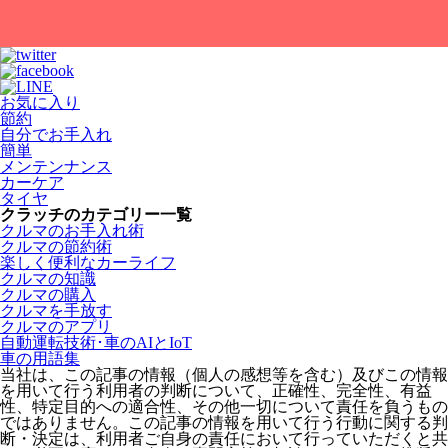
お気に入り
節約
自分でお手入れ
簡単
メンテンナンス
カーケア
タイヤ
クラッチのカテゴリー一覧
クルマのお手入れ術
クルマの節約術
楽しく便利なカーライフ
クルマの知識
クルマの購入
クルマを手放す
クルマのアプリ
自動運転技術･車のAIとIoT
車の用語集
当社は、この記事の情報（個人の感想等を含む）及びこの情報
を用いて行う利用者の判断について、正確性、完全性、有益
性、特定目的への適合性、その他一切について責任を負うもの
ではありません。この記事の情報を用いて行う行動に関する判
断・決定は、利用者ご自身の責任において行っていただくと共