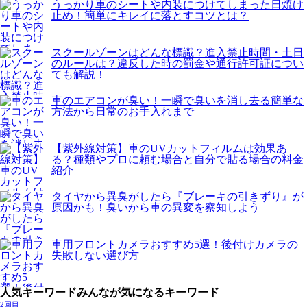
うっかり車のシートや内装につけてしまった日焼け
止め！簡単にキレイに落とすコツとは？
スクールゾーンはどんな標識？進入禁止時間・土日
のルールは？違反した時の罰金や通行許可証につい
ても解説！
車のエアコンが臭い！一瞬で臭いを消し去る簡単な
方法から日常のお手入れまで
【紫外線対策】車のUVカットフィルムは効果あ
る？種類やプロに頼む場合と自分で貼る場合の料金
紹介
タイヤから異臭がしたら『ブレーキの引きずり』が
原因かも！臭いから車の異変を察知しよう
車用フロントカメラおすすめ5選！後付けカメラの
失敗しない選び方
人気キーワード
みんなが気になるキーワード
2回目