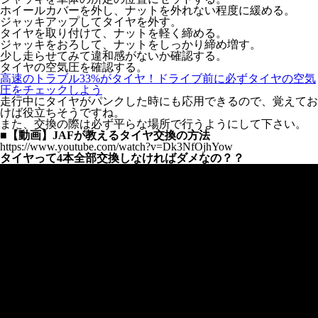
ホイールカバーを外し、ナットを外れない程度に緩める。
ジャッキアップしてタイヤを外す。
タイヤを取り付けて、ナットを軽く締める。
ジャッキをおろして、ナットをしっかり締め増す。
少し走らせてみて違和感がないか確認する。
タイヤの空気圧を確認する。
高速のトラブル33%がタイヤ！ドライブ前に必ずタイヤの空気
圧をチェックしよう
走行中にタイヤがパンクした時にも応用できるので、覚えてお
けば役立ちそうですね。
また、交換の際は必ず平らな場所で行うようにして下さい。
■【動画】JAFが教えるタイヤ交換の方法
https://www.youtube.com/watch?v=Dk3NfOjhYow
タイヤって4本全部交換しなければダメなの？？