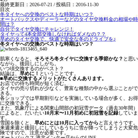
最終更新日：2026-07-21 / 投稿日：
2016-11-30
目次
冬タイヤへの交換のベストな時期はいつ？
オートバックスやディーラーなどのタイヤ交換料金の相場や時
間は？
自分でタイヤ交換にチャレンジ！
タイヤって4本全部交換しなければダメなの？？
早めのタイヤ交換で、快適で安全な冬のドライブを♪
冬タイヤへの交換のベストな時期はいつ？
肌寒くなると、
そろそろ冬タイヤに交換する季節かな？
と思い
ながら、後回しにしがち。
いつ頃交換するのがベスト？
結論は、
早めに！
ということです。
■早めに交換するメリットがたくさんあります。
お店での待ち時間が短く済む。
タイヤの売り切れが少なく、豊富な種類の中から選ぶことがで
きる。
各ショップでは早期割引などを実施している場合が多く、お得
に交換できる。
また、気象庁による関東山間部の初冠雪データ（過去30年間）
によると、だいたい
10月末〜11月初めに初冠雪を記録
していま
す。
雪国を除くと、
早めにとは10月に入ってから
と言えそうです。
来週来週と後回しにしているうちに雪が降ってしまうと大変危
険ですので、注意が必要です。
オートバックス 港北インター店からのLINE