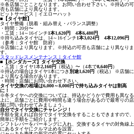
※各店舗ごとことなります。お問い合わせ下さい。※持込の可
否も店舗により異なります。
ピットサービス｜イエローハット
■【タイヤ館】
タイヤ整備（脱着・組み替え・バランス調整）
・時間：20分〜
・工賃：14～16インチ
1本1,620円 4本6,480円
※持ち込みタイヤは、14～16インチ
1本3,024円 4本12,096円
（参考：タイヤ館 防府）
※店舗により異なります。※持込の可否も店舗により異なりま
す。
スタッドレスメンテナンス｜タイヤ館
■【ホンダカーズ】タイヤ交換
・工賃：タイヤ1本
2,160円
（税込）〜（4本で
8,640円
）
※持込の場合はタイヤ1本につき
別途1,620円
（税込） ※店舗に
より異なる場合があります。
・時間：店舗にお問い合わせ下さい。
タイヤ交換の相場は6,000～8,000円で持ち込みタイヤは割高
に！
※冬タイヤへの交換については、持込かどうかで費用も異なる
上に、店舗ごとに費用や時間も違う場合があるので最寄りの店
舗に問い合わせてみましょう。
自分でタイヤ交換にチャレンジ！
手順を覚えれば自分でタイヤ交換をすることもできますので、
簡単に手順をご紹介します。
シフトレバーをパーキングに入れ、交換するタイヤの対角線上
にあるタイヤにクルマ止めを設置。
ジャッキを車体の所定の位置にセットする。