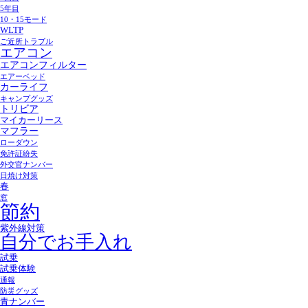
5年目
10・15モード
WLTP
ご近所トラブル
エアコン
エアコンフィルター
エアーベッド
カーライフ
キャンプグッズ
トリビア
マイカーリース
マフラー
ローダウン
免許証紛失
外交官ナンバー
日焼け対策
春
窓
節約
紫外線対策
自分でお手入れ
試乗
試乗体験
通報
防災グッズ
青ナンバー