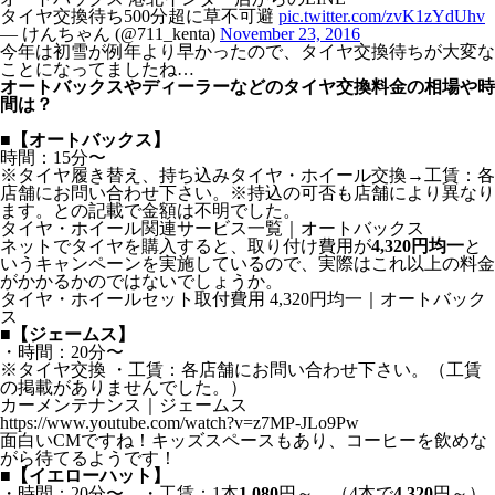
タイヤ交換待ち500分超に草不可避
pic.twitter.com/zvK1zYdUhv
— けんちゃん (@711_kenta)
November 23, 2016
今年は初雪が例年より早かったので、タイヤ交換待ちが大変な
ことになってましたね…
オートバックスやディーラーなどのタイヤ交換料金の相場や時
間は？
■【オートバックス】
時間：15分〜
※タイヤ履き替え、持ち込みタイヤ・ホイール交換→工賃：各
店舗にお問い合わせ下さい。※持込の可否も店舗により異なり
ます。との記載で金額は不明でした。
タイヤ・ホイール関連サービス一覧｜オートバックス
ネットでタイヤを購入すると、取り付け費用が
4,320円均一
と
いうキャンペーンを実施しているので、実際はこれ以上の料金
がかかるかのではないでしょうか。
タイヤ・ホイールセット取付費用 4,320円均一｜オートバック
ス
■【ジェームス】
・時間：20分〜
※タイヤ交換 ・工賃：各店舗にお問い合わせ下さい。（工賃
の掲載がありませんでした。）
カーメンテナンス｜ジェームス
https://www.youtube.com/watch?v=z7MP-JLo9Pw
面白いCMですね！キッズスペースもあり、コーヒーを飲めな
がら待てるようです！
■【イエローハット】
・時間：20分〜 ・工賃：1本
1,080
円～ （4本で
4,320
円～）