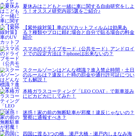
夏休みはこどもと一緒に車に関する自由研究をしよ
う！オススメ研究内容5選をご紹介♪
【紫外線対策】車のUVカットフィルムは効果あ
る？種類やプロに頼む場合と自分で貼る場合の料金
紹介
スマホのドライブモード（公共モード）アンドロイ
ドでの設定方法は？iphoneは出来ないの？
スクールゾーンはどんな標識？進入禁止時間・土日
のルールは？違反した時の罰金や通行許可証につい
ても解説！
本格ガラスコーティング「LEO COAT」で新車並み
にピカピカにしてみた！
迷惑！家の前の無断駐車が邪魔！違反じゃないの？
警察に通報すべき？
四国に渡る3つの橋、瀬戸大橋・瀬戸内しまなみ海