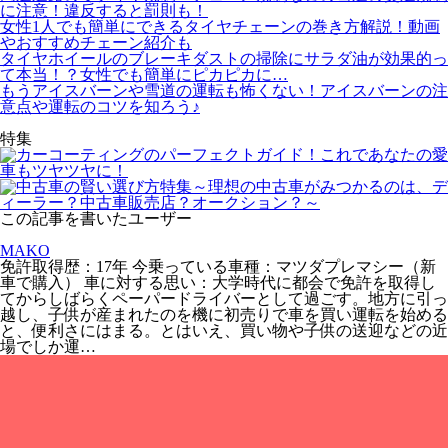
に注意！違反すると罰則も！
女性1人でも簡単にできるタイヤチェーンの巻き方解説！動画
やおすすめチェーン紹介も
タイヤホイールのブレーキダストの掃除にサラダ油が効果的っ
て本当！？女性でも簡単にピカピカに…
もうアイスバーンや雪道の運転も怖くない！アイスバーンの注
意点や運転のコツを知ろう♪
特集
この記事を書いたユーザー
MAKO
免許取得歴：17年 今乗っている車種：マツダプレマシー（新
車で購入） 車に対する思い：大学時代に都会で免許を取得し
てからしばらくペーパードライバーとして過ごす。地方に引っ
越し、子供が産まれたのを機に初売りで車を買い運転を始める
と、便利さにはまる。とはいえ、買い物や子供の送迎などの近
場でしか運…