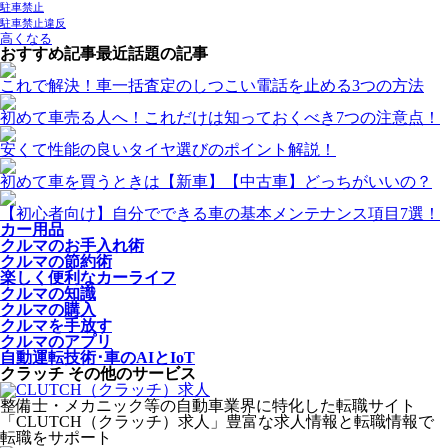
駐車禁止
駐車禁止違反
高くなる
おすすめ記事
最近話題の記事
これで解決！車一括査定のしつこい電話を止める3つの方法
初めて車売る人へ！これだけは知っておくべき7つの注意点！
安くて性能の良いタイヤ選びのポイント解説！
初めて車を買うときは【新車】【中古車】どっちがいいの？
【初心者向け】自分でできる車の基本メンテナンス項目7選！
カー用品
クルマのお手入れ術
クルマの節約術
楽しく便利なカーライフ
クルマの知識
クルマの購入
クルマを手放す
クルマのアプリ
自動運転技術･車のAIとIoT
クラッチ その他のサービス
整備士・メカニック等の自動車業界に特化した転職サイト
「CLUTCH（クラッチ）求人」豊富な求人情報と転職情報で
転職をサポート