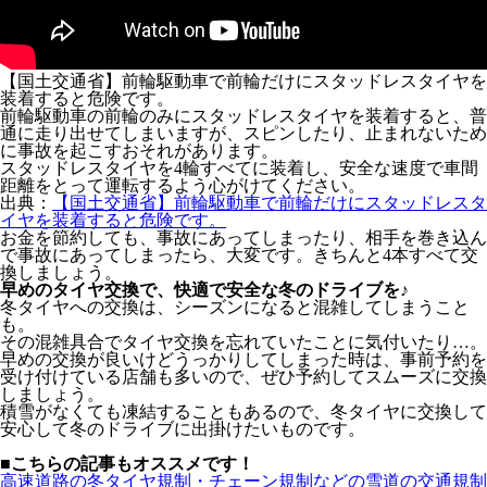
【国土交通省】前輪駆動車で前輪だけにスタッドレスタイヤを
装着すると危険です。
前輪駆動車の前輪のみにスタッドレスタイヤを装着すると、普
通に走り出せてしまいますが、スピンしたり、止まれないため
に事故を起こすおそれがあります。
スタッドレスタイヤを4輪すべてに装着し、安全な速度で車間
距離をとって運転するよう心がけてください。
出典：
【国土交通省】前輪駆動車で前輪だけにスタッドレスタ
イヤを装着すると危険です。
お金を節約しても、事故にあってしまったり、相手を巻き込ん
で事故にあってしまったら、大変です。きちんと4本すべて交
換しましょう。
早めのタイヤ交換で、快適で安全な冬のドライブを♪
冬タイヤへの交換は、シーズンになると混雑してしまうこと
も。
その混雑具合でタイヤ交換を忘れていたことに気付いたり…。
早めの交換が良いけどうっかりしてしまった時は、事前予約を
受け付けている店舗も多いので、ぜひ予約してスムーズに交換
しましょう。
積雪がなくても凍結することもあるので、冬タイヤに交換して
安心して冬のドライブに出掛けたいものです。
■こちらの記事もオススメです！
高速道路の冬タイヤ規制・チェーン規制などの雪道の交通規制