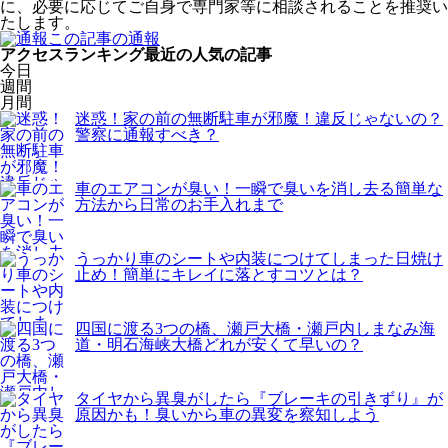
に、必要に応じてご自身で専門家等に相談されることを推奨い
たします。
この記事の通報
アクセスランキング
最近の人気の記事
今日
週間
月間
迷惑！家の前の無断駐車が邪魔！違反じゃないの？
警察に通報すべき？
車のエアコンが臭い！一瞬で臭いを消し去る簡単な
方法から日常のお手入れまで
うっかり車のシートや内装につけてしまった日焼け
止め！簡単にキレイに落とすコツとは？
四国に渡る3つの橋、瀬戸大橋・瀬戸内しまなみ海
道・明石海峡大橋どれが安くて早いの？
タイヤから異臭がしたら『ブレーキの引きずり』が
原因かも！臭いから車の異変を察知しよう