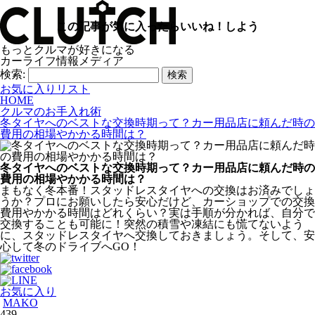
この記事が気に入ったらいいね！しよう
もっとクルマが好きになる
カーライフ情報メディア
検索:
お気に入りリスト
HOME
クルマのお手入れ術
冬タイヤへのベストな交換時期って？カー用品店に頼んだ時の
費用の相場やかかる時間は？
冬タイヤへのベストな交換時期って？カー用品店に頼んだ時の
費用の相場やかかる時間は？
まもなく冬本番！スタッドレスタイヤへの交換はお済みでしょ
うか？プロにお願いしたら安心だけど、カーショップでの交換
費用やかかる時間はどれくらい？実は手順が分かれば、自分で
交換することも可能に！突然の積雪や凍結にも慌てないよう
に、スタッドレスタイヤへ交換しておきましょう。そして、安
心して冬のドライブへGO！
お気に入り
MAKO
439