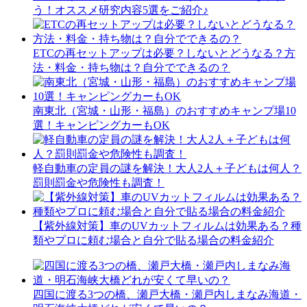
う！オススメ研究内容5選をご紹介♪
ETCの再セットアップは必要？しないとどうなる？方
法・料金・持ち物は？自分でできるの？
南東北（宮城・山形・福島）のおすすめキャンプ場10
選！キャンピングカーもOK
軽自動車の定員の謎を解決！大人2人＋子どもは何人？
罰則罰金や危険性も調査！
【紫外線対策】車のUVカットフィルムは効果ある？種
類やプロに頼む場合と自分で貼る場合の料金紹介
四国に渡る3つの橋、瀬戸大橋・瀬戸内しまなみ海道・