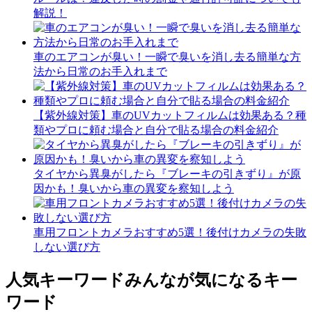
解説！
車のエアコンが臭い！一瞬で臭いを消し去る簡単な方
法から日常のお手入れまで
【紫外線対策】車のUVカットフィルムは効果ある？種
類やプロに頼む場合と自分で貼る場合の料金紹介
タイヤから異臭がしたら『ブレーキの引きずり』が原
因かも！臭いから車の異変を察知しよう
車用フロントカメラおすすめ5選！後付けカメラの失敗
しない選び方
人気キーワード
みんなが気になるキー
ワード