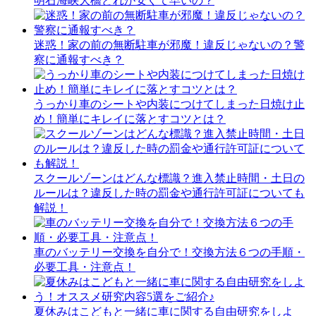
明石海峡大橋どれが安くて早いの？
迷惑！家の前の無断駐車が邪魔！違反じゃないの？警
察に通報すべき？
うっかり車のシートや内装につけてしまった日焼け止
め！簡単にキレイに落とすコツとは？
スクールゾーンはどんな標識？進入禁止時間・土日の
ルールは？違反した時の罰金や通行許可証についても
解説！
車のバッテリー交換を自分で！交換方法６つの手順・
必要工具・注意点！
夏休みはこどもと一緒に車に関する自由研究をしよ