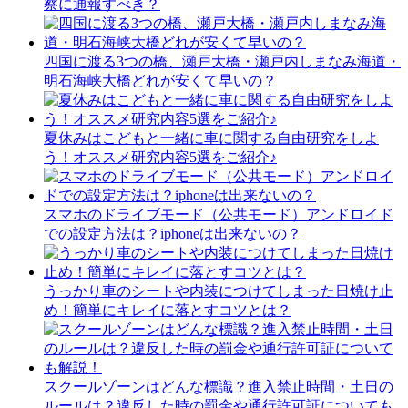
察に通報すべき？
四国に渡る3つの橋、瀬戸大橋・瀬戸内しまなみ海道・
明石海峡大橋どれが安くて早いの？
夏休みはこどもと一緒に車に関する自由研究をしよ
う！オススメ研究内容5選をご紹介♪
スマホのドライブモード（公共モード）アンドロイド
での設定方法は？iphoneは出来ないの？
うっかり車のシートや内装につけてしまった日焼け止
め！簡単にキレイに落とすコツとは？
スクールゾーンはどんな標識？進入禁止時間・土日の
ルールは？違反した時の罰金や通行許可証についても