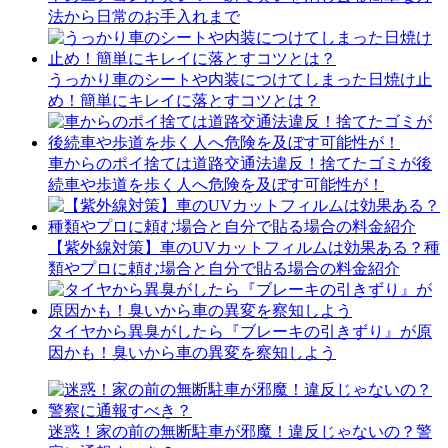
法から日常のお手入れまで
うっかり車のシートや内装につけてしまった日焼け止
め！簡単にキレイに落とすコツとは？
車からのポイ捨ては道路交通法違反！捨てたゴミが後
続車や歩道を歩く人へ危険を及ぼす可能性が！
【紫外線対策】車のUVカットフィルムは効果ある？種
類やプロに頼む場合と自分で貼る場合の料金紹介
タイヤから異臭がしたら『ブレーキの引きずり』が原
因かも！臭いから車の異変を察知しよう
迷惑！家の前の無断駐車が邪魔！違反じゃないの？警