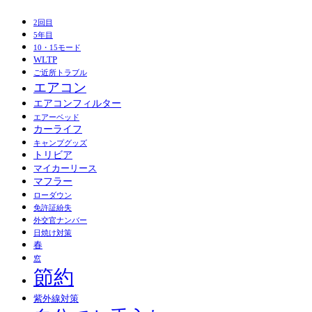
2回目
5年目
10・15モード
WLTP
ご近所トラブル
エアコン
エアコンフィルター
エアーベッド
カーライフ
キャンプグッズ
トリビア
マイカーリース
マフラー
ローダウン
免許証紛失
外交官ナンバー
日焼け対策
春
窓
節約
紫外線対策