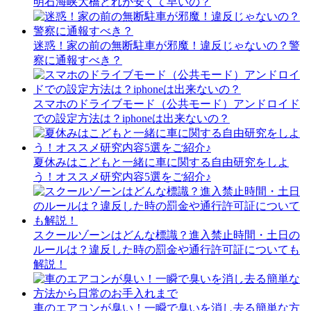
明石海峡大橋どれが安くて早いの？
迷惑！家の前の無断駐車が邪魔！違反じゃないの？警
察に通報すべき？
スマホのドライブモード（公共モード）アンドロイド
での設定方法は？iphoneは出来ないの？
夏休みはこどもと一緒に車に関する自由研究をしよ
う！オススメ研究内容5選をご紹介♪
スクールゾーンはどんな標識？進入禁止時間・土日の
ルールは？違反した時の罰金や通行許可証についても
解説！
車のエアコンが臭い！一瞬で臭いを消し去る簡単な方