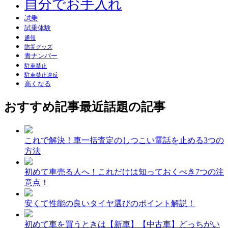
自分でお手入れ
試乗
試乗体験
通報
防災グッズ
青ナンバー
駐車禁止
駐車禁止違反
高くなる
おすすめ記事
最近話題の記事
これで解決！車一括査定のしつこい電話を止める3つの
方法
初めて車売る人へ！これだけは知っておくべき7つの注
意点！
安くて性能の良いタイヤ選びのポイント解説！
初めて車を買うときは【新車】【中古車】どっちがい