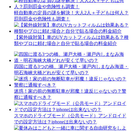
軽自動車の定員の謎を解決！大人2人＋子どもは何人？
罰則罰金や危険性も調査！
【紫外線対策】車のUVカットフィルムは効果ある？種
類やプロに頼む場合と自分で貼る場合の料金紹介
四国に渡る3つの橋、瀬戸大橋・瀬戸内しまなみ海道・
明石海峡大橋どれが安くて早いの？
迷惑！家の前の無断駐車が邪魔！違反じゃないの？警
察に通報すべき？
スマホのドライブモード（公共モード）アンドロイド
での設定方法は？iphoneは出来ないの？