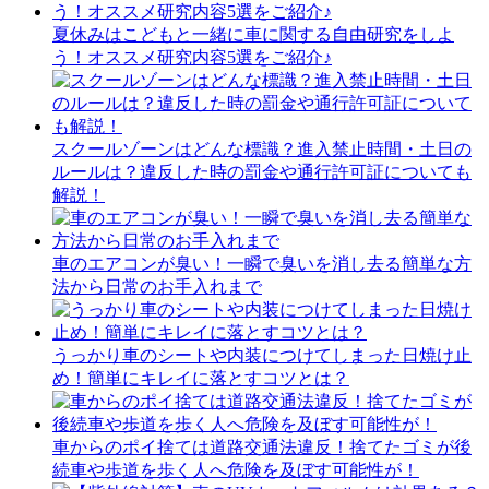
夏休みはこどもと一緒に車に関する自由研究をしよ
う！オススメ研究内容5選をご紹介♪
スクールゾーンはどんな標識？進入禁止時間・土日の
ルールは？違反した時の罰金や通行許可証についても
解説！
車のエアコンが臭い！一瞬で臭いを消し去る簡単な方
法から日常のお手入れまで
うっかり車のシートや内装につけてしまった日焼け止
め！簡単にキレイに落とすコツとは？
車からのポイ捨ては道路交通法違反！捨てたゴミが後
続車や歩道を歩く人へ危険を及ぼす可能性が！