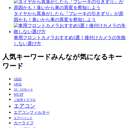
タイヤから異臭がしたら『ブレーキの引きずり』が原
因かも！臭いから車の異変を察知しよう
車用フロントカメラおすすめ5選！後付けカメラの失敗
しない選び方
人気キーワード
みんなが気になるキー
ワード
2回目
5年目
10・15モード
WLTP
ご近所トラブル
エアコン
エアコンフィルター
エアーベッド
カーライフ