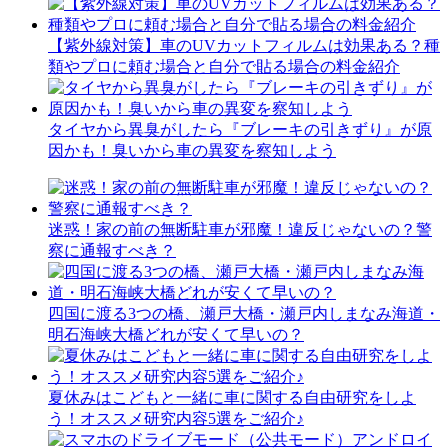
【紫外線対策】車のUVカットフィルムは効果ある？種
類やプロに頼む場合と自分で貼る場合の料金紹介
タイヤから異臭がしたら『ブレーキの引きずり』が原
因かも！臭いから車の異変を察知しよう
迷惑！家の前の無断駐車が邪魔！違反じゃないの？警
察に通報すべき？
四国に渡る3つの橋、瀬戸大橋・瀬戸内しまなみ海道・
明石海峡大橋どれが安くて早いの？
夏休みはこどもと一緒に車に関する自由研究をしよ
う！オススメ研究内容5選をご紹介♪