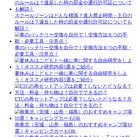
スクールゾーンはどんな標識？進入禁止時間・土日の
ルールは？違反した時の罰金や通行許可証についても
解説！
車のバッテリー交換を自分で！交換方法６つの手順・
必要工具・注意点！
夏休みはこどもと一緒に車に関する自由研究をしよ
う！オススメ研究内容5選をご紹介♪
ETCの再セットアップは必要？しないとどうなる？方
法・料金・持ち物は？自分でできるの？
南東北（宮城・山形・福島）のおすすめキャンプ場10
選！キャンピングカーもOK