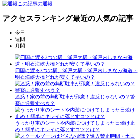
この記事の通報
アクセスランキング
最近の人気の記事
今日
週間
月間
四国に渡る3つの橋、瀬戸大橋・瀬戸内しまなみ海道・
明石海峡大橋どれが安くて早いの？
迷惑！家の前の無断駐車が邪魔！違反じゃないの？警
察に通報すべき？
うっかり車のシートや内装につけてしまった日焼け止
め！簡単にキレイに落とすコツとは？