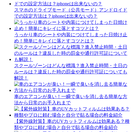
スマホのドライブモード（公共モード）アンドロイド
での設定方法は？iphoneは出来ないの？
うっかり車のシートや内装につけてしまった日焼け止
め！簡単にキレイに落とすコツとは？
スクールゾーンはどんな標識？進入禁止時間・土日の
ルールは？違反した時の罰金や通行許可証についても
解説！
車のエアコンが臭い！一瞬で臭いを消し去る簡単な方
法から日常のお手入れまで
【紫外線対策】車のUVカットフィルムは効果ある？種
類やプロに頼む場合と自分で貼る場合の料金紹介