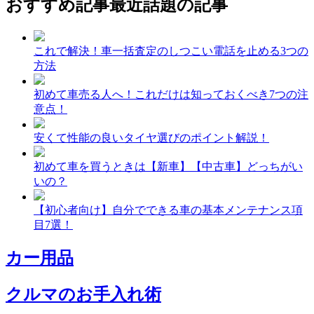
おすすめ記事
最近話題の記事
これで解決！車一括査定のしつこい電話を止める3つの
方法
初めて車売る人へ！これだけは知っておくべき7つの注
意点！
安くて性能の良いタイヤ選びのポイント解説！
初めて車を買うときは【新車】【中古車】どっちがい
いの？
【初心者向け】自分でできる車の基本メンテナンス項
目7選！
カー用品
クルマのお手入れ術