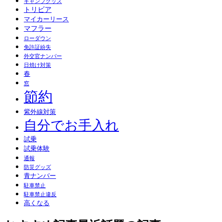
キャンプグッズ
トリビア
マイカーリース
マフラー
ローダウン
免許証紛失
外交官ナンバー
日焼け対策
春
窓
節約
紫外線対策
自分でお手入れ
試乗
試乗体験
通報
防災グッズ
青ナンバー
駐車禁止
駐車禁止違反
高くなる