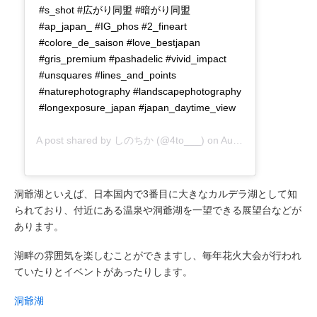
#s_shot #広がり同盟 #暗がり同盟
#ap_japan_ #IG_phos #2_fineart
#colore_de_saison #love_bestjapan
#gris_premium #pashadelic #vivid_impact
#unsquares #lines_and_points
#naturephotography #landscapephotography
#longexposure_japan #japan_daytime_view
A post shared by
しのちか
(@4to___) on
Aug 23, 2019 at 7:36pm PDT
洞爺湖といえば、日本国内で3番目に大きなカルデラ湖として知
られており、付近にある温泉や洞爺湖を一望できる展望台などが
あります。
湖畔の雰囲気を楽しむことができますし、毎年花火大会が行われ
ていたりとイベントがあったりします。
洞爺湖