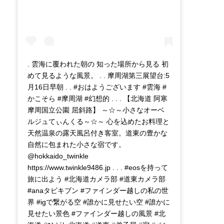
. 雲海に覆われた朝の 知った場所から見る 初
めて見るような風景。 . . 摩周湖第三展望台:5
月16日早朝 . . #おはようございます #雲海 #
かこそら #摩周湖 #幻想的 . . . 【北海道 阿寒
摩周国立公園 屈斜路】 ～☆～小さなオーベ
ルジュてぃんくる～☆～ 心を込めたお料理と
天然温泉の露天風呂付き客室。道東の豊かな
自然に包まれた小さな宿です。
@hokkaido_twinkle
https://www.twinkle9486.jp . . . #eosを持って
旅に出よう #北海道カメラ部 #道東カメラ部
#anaタビキブン #ファインダー越しの私の世
界 #igで繋がる空 #誰かに見せたい空 #誰かに
見せたい景色 #ファインダー越しの風景 #北