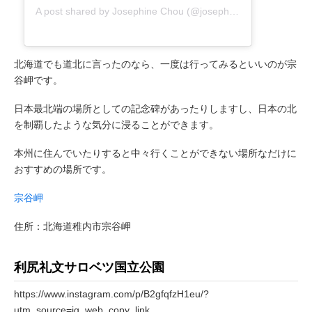
A post shared by
Josephine Chou
(@josephine.chou) on
Sep 2
北海道でも道北に言ったのなら、一度は行ってみるといいのが宗
谷岬です。
日本最北端の場所としての記念碑があったりしますし、日本の北
を制覇したような気分に浸ることができます。
本州に住んでいたりすると中々行くことができない場所なだけに
おすすめの場所です。
宗谷岬
住所：北海道稚内市宗谷岬
利尻礼文サロベツ国立公園
https://www.instagram.com/p/B2gfqfzH1eu/?
utm_source=ig_web_copy_link