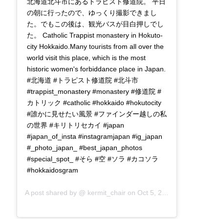
北海道北斗市にあるトラピスト修道院。 平日
の朝に行ったので、ゆっくり撮影できまし
た。でもこの後は、観光バスが目白押しでし
た。 Catholic Trappist monastery in Hokuto-
city Hokkaido.Many tourists from all over the
world visit this place, which is the most
historic women's forbiddance place in Japan.
#北海道 #トラピスト修道院 #北斗市
#trappist_monastery #monastery #修道院 #
カトリック #catholic #hokkaido #hokutocity
#誰かに見せたい風景 #ファインダー越しの私
の世界 #キリトリセカイ #japan
#japan_of_insta #instagramjapan #ig_japan
#_photo_japan_ #best_japan_photos
#special_spot_ #そら #空 #ソラ #カコソラ
#hokkaidosgram
A post shared by @
kermit_chair
on
Oct 5, 2018 at 3:36am PDT