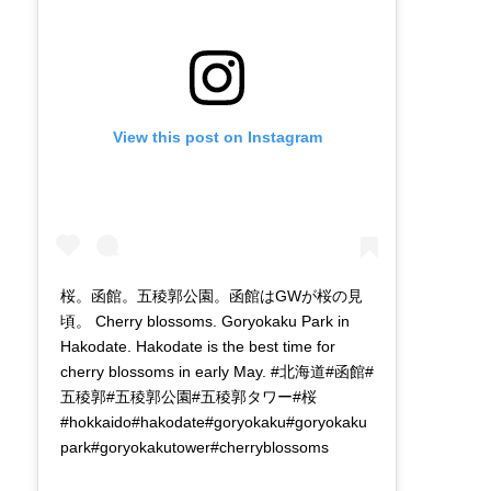
View this post on Instagram
桜。函館。五稜郭公園。函館はGWが桜の見
頃。 Cherry blossoms. Goryokaku Park in
Hakodate. Hakodate is the best time for
cherry blossoms in early May. #北海道#函館#
五稜郭#五稜郭公園#五稜郭タワー#桜
#hokkaido#hakodate#goryokaku#goryokaku
park#goryokakutower#cherryblossoms