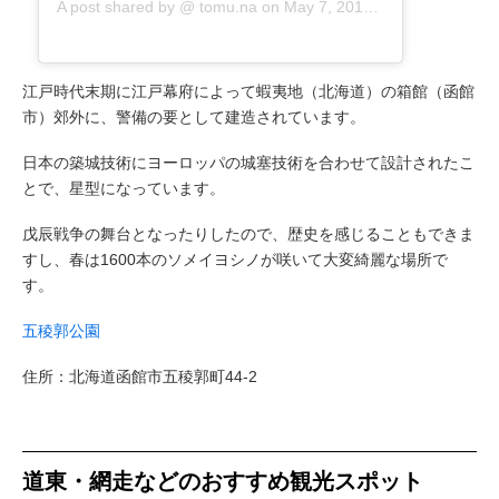
A post shared by @
tomu.na
on
May 7, 2019 at 5:25am PDT
江戸時代末期に江戸幕府によって蝦夷地（北海道）の箱館（函館
市）郊外に、警備の要として建造されています。
日本の築城技術にヨーロッパの城塞技術を合わせて設計されたこ
とで、星型になっています。
戊辰戦争の舞台となったりしたので、歴史を感じることもできま
すし、春は1600本のソメイヨシノが咲いて大変綺麗な場所で
す。
五稜郭公園
住所：北海道函館市五稜郭町44-2
道東・網走などのおすすめ観光スポット