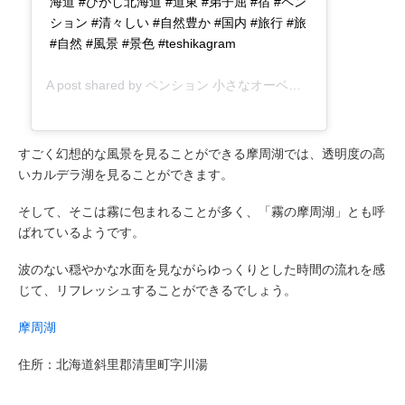
海道 #ひがし北海道 #道東 #弟子屈 #宿 #ペン
ション #清々しい #自然豊か #国内 #旅行 #旅
#自然 #風景 #景色 #teshikagram
A post shared by
ペンション 小さなオーベルジュてぃんくる
(@
すごく幻想的な風景を見ることができる摩周湖では、透明度の高
いカルデラ湖を見ることができます。
そして、そこは霧に包まれることが多く、「霧の摩周湖」とも呼
ばれているようです。
波のない穏やかな水面を見ながらゆっくりとした時間の流れを感
じて、リフレッシュすることができるでしょう。
摩周湖
住所：北海道斜里郡清里町字川湯