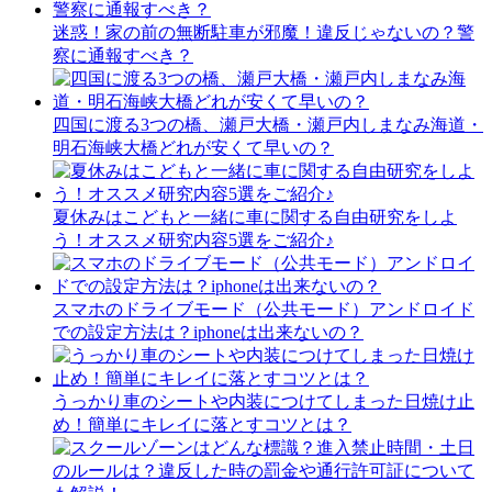
迷惑！家の前の無断駐車が邪魔！違反じゃないの？警
察に通報すべき？
四国に渡る3つの橋、瀬戸大橋・瀬戸内しまなみ海道・
明石海峡大橋どれが安くて早いの？
夏休みはこどもと一緒に車に関する自由研究をしよ
う！オススメ研究内容5選をご紹介♪
スマホのドライブモード（公共モード）アンドロイド
での設定方法は？iphoneは出来ないの？
うっかり車のシートや内装につけてしまった日焼け止
め！簡単にキレイに落とすコツとは？