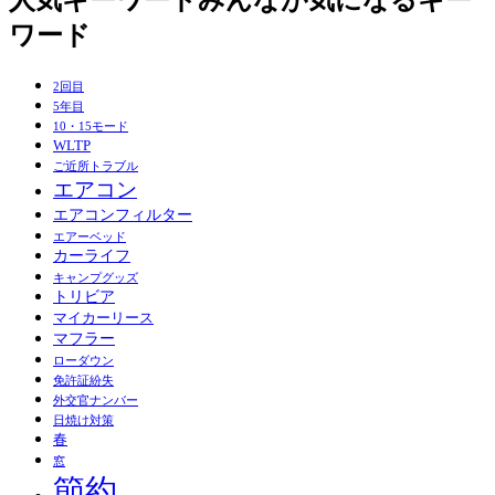
ワード
2回目
5年目
10・15モード
WLTP
ご近所トラブル
エアコン
エアコンフィルター
エアーベッド
カーライフ
キャンプグッズ
トリビア
マイカーリース
マフラー
ローダウン
免許証紛失
外交官ナンバー
日焼け対策
春
窓
節約