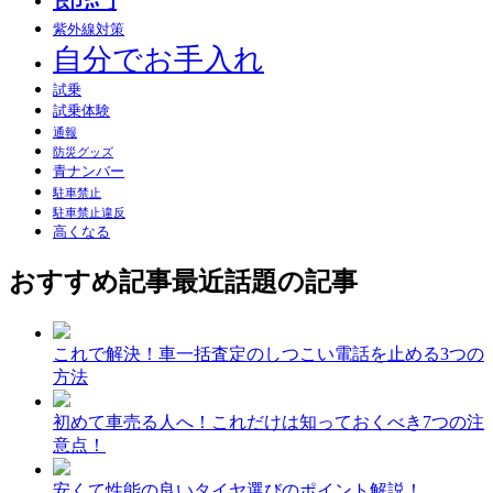
紫外線対策
自分でお手入れ
試乗
試乗体験
通報
防災グッズ
青ナンバー
駐車禁止
駐車禁止違反
高くなる
おすすめ記事
最近話題の記事
これで解決！車一括査定のしつこい電話を止める3つの
方法
初めて車売る人へ！これだけは知っておくべき7つの注
意点！
安くて性能の良いタイヤ選びのポイント解説！