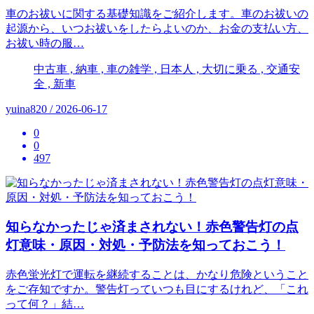
車のお祓いに関する基礎知識をご紹介します。車のお祓いの
起源から、いつお祓いをしたらよいのか、お金の支払い方、
お祓い時の服…
中古車 , 納車 , 車の雑学 , 日本人 , 大切に乗る , 交通安
全 , 新車
yuina820 / 2026-06-17
0
0
497
知らなかったじゃ済まされない！赤色警告灯の点
灯意味・原因・対処・予防法を知っておこう！
赤色蛍光灯で運転を継続することは、かなり危険ということ
をご存知ですか。警告灯っていつも目にするけれど、「これ
って何？」結…