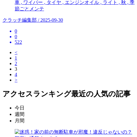
車 , ワイパー , タイヤ , エンジンオイル , ライト , 秋 , 季
節ごとメンテ
クラッチ編集部 / 2025-09-30
0
0
522
<
1
2
3
4
>
アクセスランキング
最近の人気の記事
今日
週間
月間