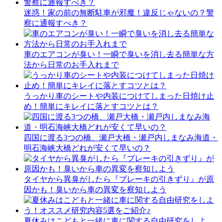
迷惑！家の前の無断駐車が邪魔！違反じゃないの？警
察に通報すべき？
車のエアコンが臭い！一瞬で臭いを消し去る簡単な方
法から日常のお手入れまで
うっかり車のシートや内装につけてしまった日焼け止
め！簡単にキレイに落とすコツとは？
四国に渡る3つの橋、瀬戸大橋・瀬戸内しまなみ海道・
明石海峡大橋どれが安くて早いの？
タイヤから異臭がしたら『ブレーキの引きずり』が原
因かも！臭いから車の異変を察知しよう
夏休みはこどもと一緒に車に関する自由研究をしよ