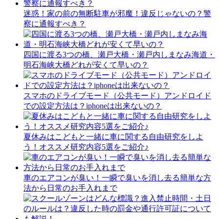
迷惑！家の前の無断駐車が邪魔！違反じゃないの？警
察に通報すべき？
四国に渡る3つの橋、瀬戸大橋・瀬戸内しまなみ海道・
明石海峡大橋どれが安くて早いの？
スマホのドライブモード（公共モード）アンドロイド
での設定方法は？iphoneは出来ないの？
夏休みはこどもと一緒に車に関する自由研究をしよ
う！オススメ研究内容5選をご紹介♪
車のエアコンが臭い！一瞬で臭いを消し去る簡単な方
法から日常のお手入れまで