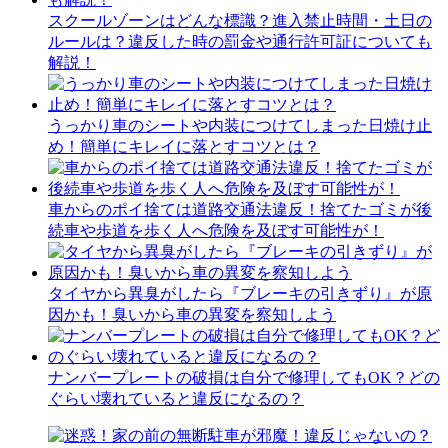
スクールゾーンはどんな標識？進入禁止時間・土日の
ルールは？違反した時の罰金や通行許可証についても
解説！
うっかり車のシートや内装につけてしまった日焼け止
め！簡単にキレイに落とすコツとは？
車からのポイ捨ては道路交通法違反！捨てたゴミが後
続車や歩道を歩く人へ危険を及ぼす可能性が！
タイヤから異臭がしたら『ブレーキの引きずり』が原
因かも！臭いから車の異変を察知しよう
ナンバープレートの破損は自分で修理してもOK？どの
ぐらい壊れていると違反になるの？