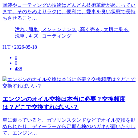
塗装やコーティングの技術はどんどん技術革新が起こってい
ます。そのためよりラクに、便利に、愛車を良い状態で長持
ちさせること…
汚れ , 簡単 , メンテンナンス , 高く売る , 大切に乗る ,
洗車 , キズ , コーティング
H.T / 2026-05-18
0
0
488
エンジンのオイル交換は本当に必要？交換頻度
は？どこで交換すればいい？
車に乗っていると、ガソリンスタンドなどでオイル交換を勧
められたり、ディーラーから定期点検のハガキが届いたりし
て、エンジン…