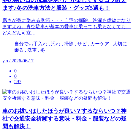
冬の寒い日の洗車をあったか楽しくするコツ教え
ます♪冬の洗車方法と服装・グッズ5選も！
寒さが身に染みる季節・・・自宅の掃除、洗濯も億劫になり
ますよね。青空駐車が基本の愛車は乗っても乗らなくても、
どんどん可哀…
自分でお手入れ , 汚れ , 掃除 , サビ , カーケア , 大切に
乗る , 洗車 , 冬
y.o / 2026-06-17
0
0
597
車のお祓いはしたほうが良い？するならいつ？神
社で交通安全祈願する意味・料金・服装などの疑
問も解決！