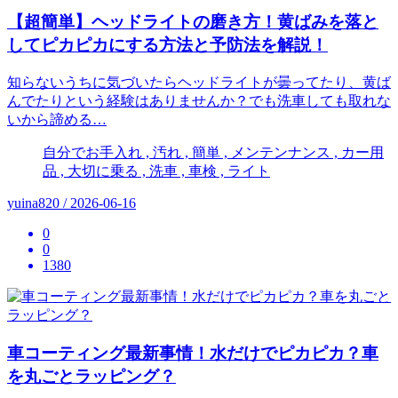
【超簡単】ヘッドライトの磨き方！黄ばみを落と
してピカピカにする方法と予防法を解説！
知らないうちに気づいたらヘッドライトが曇ってたり、黄ば
んでたりという経験はありませんか？でも洗車しても取れな
いから諦める…
自分でお手入れ , 汚れ , 簡単 , メンテンナンス , カー用
品 , 大切に乗る , 洗車 , 車検 , ライト
yuina820 / 2026-06-16
0
0
1380
車コーティング最新事情！水だけでピカピカ？車
を丸ごとラッピング？