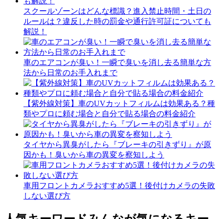
スクールゾーンはどんな標識？進入禁止時間・土日の
ルールは？違反した時の罰金や通行許可証についても
解説！
車のエアコンが臭い！一瞬で臭いを消し去る簡単な方
法から日常のお手入れまで
【紫外線対策】車のUVカットフィルムは効果ある？種
類やプロに頼む場合と自分で貼る場合の料金紹介
タイヤから異臭がしたら『ブレーキの引きずり』が原
因かも！臭いから車の異変を察知しよう
車用フロントカメラおすすめ5選！後付けカメラの失敗
しない選び方
人気キーワード
みんなが気になるキー