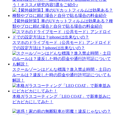
う！オススメ研究内容5選をご紹介♪
【紫外線対策】車のUVカットフィルムは効果ある？種
類やプロに頼む場合と自分で貼る場合の料金紹介
スマホのドライブモード（公共モード）アンドロイド
での設定方法は？iphoneは出来ないの？
スクールゾーンはどんな標識？進入禁止時間・土日の
ルールは？違反した時の罰金や通行許可証についても
解説！
本格ガラスコーティング「LEO COAT」で新車並みに
ピカピカにしてみた！