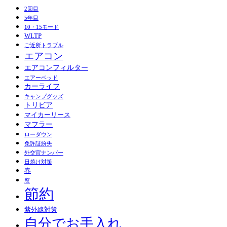
2回目
5年目
10・15モード
WLTP
ご近所トラブル
エアコン
エアコンフィルター
エアーベッド
カーライフ
キャンプグッズ
トリビア
マイカーリース
マフラー
ローダウン
免許証紛失
外交官ナンバー
日焼け対策
春
窓
節約
紫外線対策
自分でお手入れ