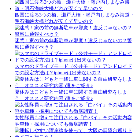
四国に渡る3つの橋、瀬戸大橋・瀬戸内しまなみ海道・
明石海峡大橋どれが安くて早いの？
迷惑！家の前の無断駐車が邪魔！違反じゃないの？警
察に通報すべき？
スマホのドライブモード（公共モード）アンドロイド
での設定方法は？iphoneは出来ないの？
夏休みはこどもと一緒に車に関する自由研究をしよ
う！オススメ研究内容5選をご紹介♪
女性隊員も増えて注目される「白バイ」その活動内容
や車種・採用についても徹底調査！