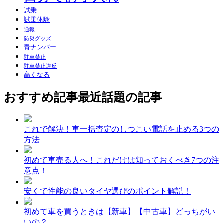
試乗
試乗体験
通報
防災グッズ
青ナンバー
駐車禁止
駐車禁止違反
高くなる
おすすめ記事
最近話題の記事
これで解決！車一括査定のしつこい電話を止める3つの
方法
初めて車売る人へ！これだけは知っておくべき7つの注
意点！
安くて性能の良いタイヤ選びのポイント解説！
初めて車を買うときは【新車】【中古車】どっちがい
いの？