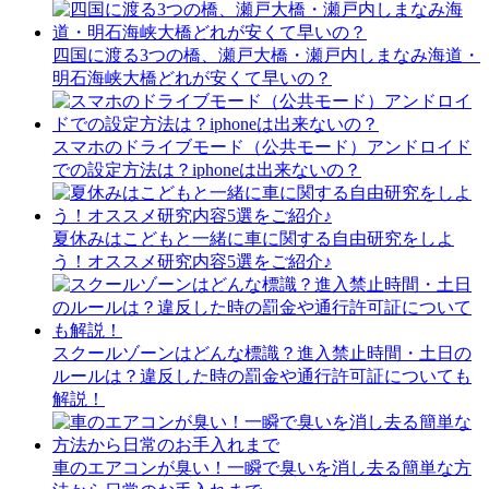
四国に渡る3つの橋、瀬戸大橋・瀬戸内しまなみ海道・
明石海峡大橋どれが安くて早いの？
スマホのドライブモード（公共モード）アンドロイド
での設定方法は？iphoneは出来ないの？
夏休みはこどもと一緒に車に関する自由研究をしよ
う！オススメ研究内容5選をご紹介♪
スクールゾーンはどんな標識？進入禁止時間・土日の
ルールは？違反した時の罰金や通行許可証についても
解説！
車のエアコンが臭い！一瞬で臭いを消し去る簡単な方