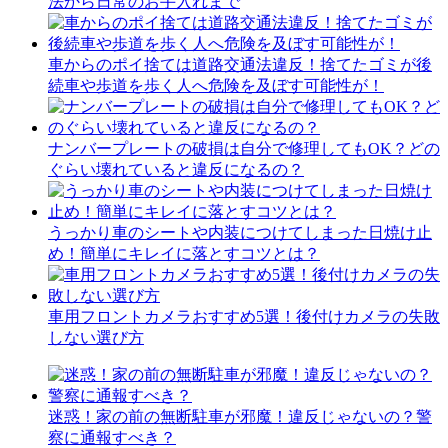
法から日常のお手入れまで
車からのポイ捨ては道路交通法違反！捨てたゴミが後
続車や歩道を歩く人へ危険を及ぼす可能性が！
ナンバープレートの破損は自分で修理してもOK？どの
ぐらい壊れていると違反になるの？
うっかり車のシートや内装につけてしまった日焼け止
め！簡単にキレイに落とすコツとは？
車用フロントカメラおすすめ5選！後付けカメラの失敗
しない選び方
迷惑！家の前の無断駐車が邪魔！違反じゃないの？警
察に通報すべき？