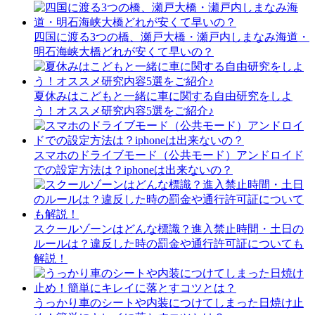
四国に渡る3つの橋、瀬戸大橋・瀬戸内しまなみ海道・
明石海峡大橋どれが安くて早いの？
夏休みはこどもと一緒に車に関する自由研究をしよ
う！オススメ研究内容5選をご紹介♪
スマホのドライブモード（公共モード）アンドロイド
での設定方法は？iphoneは出来ないの？
スクールゾーンはどんな標識？進入禁止時間・土日の
ルールは？違反した時の罰金や通行許可証についても
解説！
うっかり車のシートや内装につけてしまった日焼け止