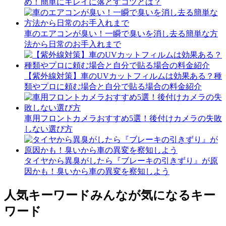
め！簡単にキレイに落とすコツとは？
車のエアコンが臭い！一瞬で臭いを消し去る簡単な方
法から日常のお手入れまで
【紫外線対策】車のUVカットフィルムは効果ある？種
類やプロに頼む場合と自分で貼る場合の料金紹介
車用フロントカメラおすすめ5選！後付けカメラの失敗
しない選び方
タイヤから異臭がしたら『ブレーキの引きずり』が原
因かも！臭いから車の異変を察知しよう
人気キーワード
みんなが気になるキー
ワード