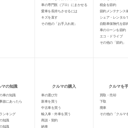
車の専門医（プロ）にまかせる
税金を節約
愛車を長持ちさせるには
節約メンテナンス
キズを直す
シェア・レンタル
その他の「お手入れ術」
自動車保険代を節
車のローンを節約
エコ・ドライブ
その他の「節約」
ルマの知識
クルマの購入
クルマを
の車の知識
車の選び方
買取・売却
事故にあったら
新車を買う
下取
中古車を買う
廃車
ランキング
輸入車・外車を買う
その他の「クルマ
の知識
商談・契約
の知識
納車