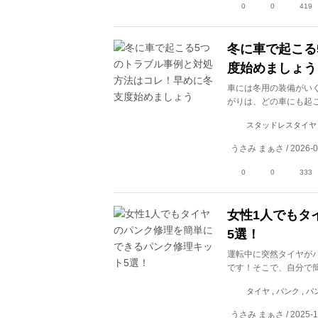
0
0
419
冬に車で起こる
度始めましょう
車には冬用の装備がい
がりは、どの車にも起
スタッドレスタイヤ , 
うさみ まぁさ / 2026-0
0
0
333
女性1人でもタ
5選！
運転中に突然タイヤが
です！そこで、自分で
タイヤ , パンク , 
うさみ まぁさ / 2025-1