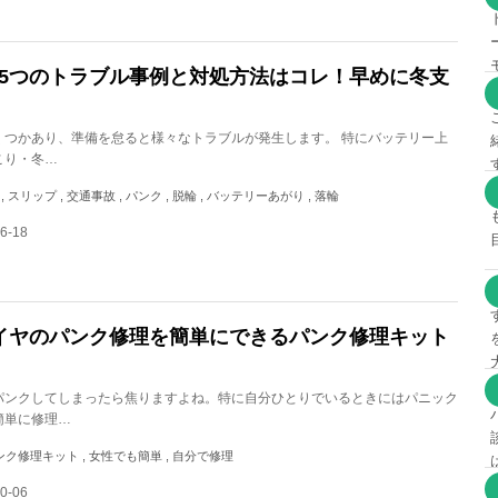
5つのトラブル事例と対処方法はコレ！早めに冬支
くつかあり、準備を怠ると様々なトラブルが発生します。 特にバッテリー上
こり・冬…
スリップ , 交通事故 , パンク , 脱輪 , バッテリーあがり , 落輪
6-18
イヤのパンク修理を簡単にできるパンク修理キット
パンクしてしまったら焦りますよね。特に自分ひとりでいるときにはパニック
簡単に修理…
パンク修理キット , 女性でも簡単 , 自分で修理
0-06