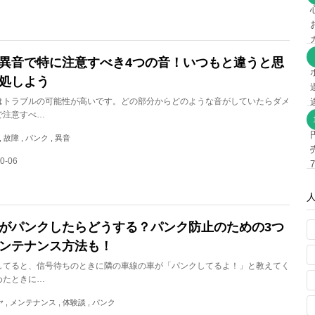
異音で特に注意すべき4つの音！いつもと違うと思
処しよう
はトラブルの可能性が高いです。どの部分からどのような音がしていたらダメ
で注意すべ…
 故障 , パンク , 異音
0-06
がパンクしたらどうする？パンク防止のための3つ
ンテナンス方法も！
してると、信号待ちのときに隣の車線の車が「パンクしてるよ！」と教えてく
めたときに…
ヤ , メンテナンス , 体験談 , パンク