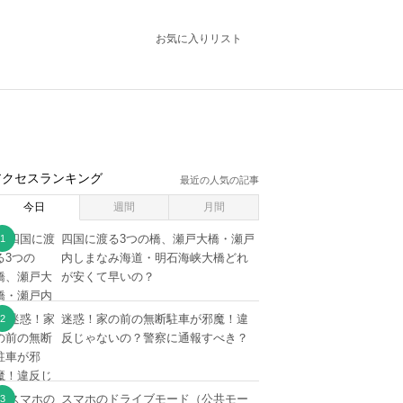
お気に入りリスト
アクセスランキング
最近の人気の記事
今日
週間
月間
四国に渡る3つの橋、瀬戸大橋・瀬戸
内しまなみ海道・明石海峡大橋どれ
が安くて早いの？
迷惑！家の前の無断駐車が邪魔！違
反じゃないの？警察に通報すべき？
スマホのドライブモード（公共モー