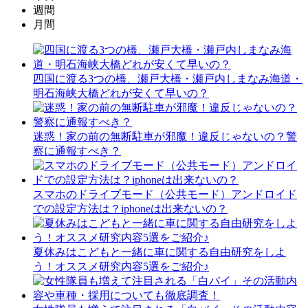
週間
月間
四国に渡る3つの橋、瀬戸大橋・瀬戸内しまなみ海道・
明石海峡大橋どれが安くて早いの？
迷惑！家の前の無断駐車が邪魔！違反じゃないの？警
察に通報すべき？
スマホのドライブモード（公共モード）アンドロイド
での設定方法は？iphoneは出来ないの？
夏休みはこどもと一緒に車に関する自由研究をしよ
う！オススメ研究内容5選をご紹介♪