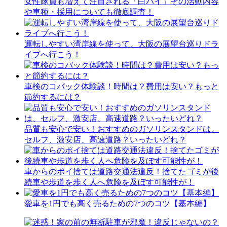
女性隊員も増えて注目される「白バイ」その活動内容
や車種・採用についても徹底調査！
運転しやすい湾岸線を使って、大阪の展望台巡りドラ
イブへ行こう！
車検のコバック体験談！時間は？費用は安い？もっと
節約するには？
品質も安心で安い！おすすめのガソリンスタンドは、
セルフ、激安店、高速道路？いったいどれ？
車からのポイ捨ては道路交通法違反！捨てたゴミが後
続車や歩道を歩く人へ危険を及ぼす可能性が！
愛車を1円でも高く売るための7つのコツ【基本編】