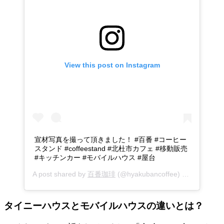
View this post on Instagram
宣材写真を撮って頂きました！ #百番 #コーヒー
スタンド #coffeestand #北杜市カフェ #移動販売
#キッチンカー #モバイルハウス #屋台
A post shared by
百番珈琲
(@hyakubancoffee) on
Jul 2, 20
タイニーハウスとモバイルハウスの違いとは？