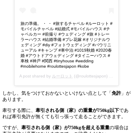
旅の準備。 ・ ・ #旅するチャペル #ルーロット #
モバイルチャペル #結婚式 #モバイルハウス #チ
ャペルカー #前撮り #ウェディング #旅 #トレー
ラーハウス #結婚準備 #プレ花嫁 #オリジナルウ
ェディング #diy #フォトウェディング #バウリニ
ューアル #キャンプ #車中泊 #1019秋婚 #2020春
婚 #アウトドアウェディング #タイニーハウス #
車検 #神戸 #関西 #tinyhouse #wedding
#mobilehome #roulottesjapon #kobe
A post shared by
ルーロット
(@roulottesjapon) on
Aug 5, 2
しかし、気をつけておかないといけない点として「
免許
」が
あります。
牽引する際に、
牽引される側（家）の重量が750kg以下
であ
れば牽引免許が無くても引っ張って走ることができます。
ですが、
牽引される側（家）が750kgを超える重量
の場合は