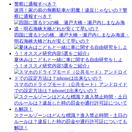
迷惑！家の前の無断駐車が邪魔！違反じゃないの？警
察に通報すべき？
四国に渡る3つの橋、瀬戸大橋・瀬戸内しまなみ海道・
明石海峡大橋どれが安くて早いの？
夏休みはこどもと一緒に車に関する自由研究をしよ
う！オススメ研究内容5選をご紹介♪
スマホのドライブモード（公共モード）アンドロイド
での設定方法は？iphoneは出来ないの？
スクールゾーンはどんな標識？進入禁止時間・土日の
ルールは？違反した時の罰金や通行許可証についても
解説！