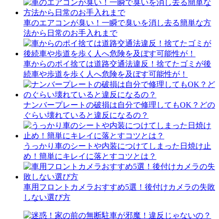
車のエアコンが臭い！一瞬で臭いを消し去る簡単な方
法から日常のお手入れまで
車からのポイ捨ては道路交通法違反！捨てたゴミが後
続車や歩道を歩く人へ危険を及ぼす可能性が！
ナンバープレートの破損は自分で修理してもOK？どの
ぐらい壊れていると違反になるの？
うっかり車のシートや内装につけてしまった日焼け止
め！簡単にキレイに落とすコツとは？
車用フロントカメラおすすめ5選！後付けカメラの失敗
しない選び方