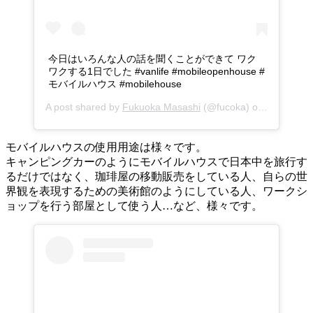
今日はいろんな人の話を聞くことができて ワク
ワクする1日でした #vanlife #mobileopenhouse #
モバイルハウス #mobilehouse
A post shared by
Fukuoka Masashi
(@fucoka) on
Jul 15, 2
モバイルハウスの使用用途は様々です。
キャンピングカーのようにモバイルハウスで日本中を旅行す
るだけではなく、珈琲屋の移動販売をしている人、自らの世
界観を表現するための美術館のようにしている人、ワークシ
ョップを行う部屋として使う人…など、様々です。