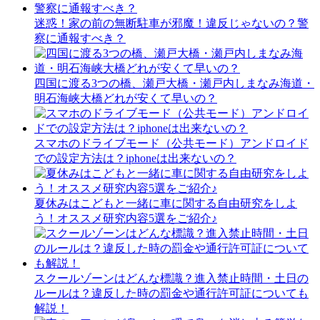
迷惑！家の前の無断駐車が邪魔！違反じゃないの？警
察に通報すべき？
四国に渡る3つの橋、瀬戸大橋・瀬戸内しまなみ海道・
明石海峡大橋どれが安くて早いの？
スマホのドライブモード（公共モード）アンドロイド
での設定方法は？iphoneは出来ないの？
夏休みはこどもと一緒に車に関する自由研究をしよ
う！オススメ研究内容5選をご紹介♪
スクールゾーンはどんな標識？進入禁止時間・土日の
ルールは？違反した時の罰金や通行許可証についても
解説！