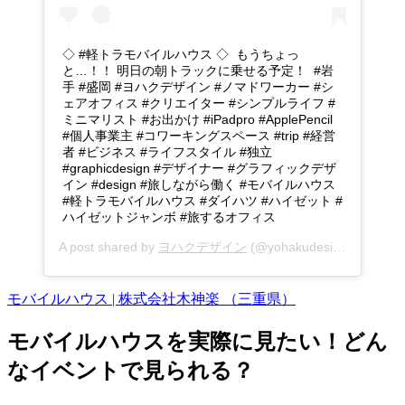
◇ #軽トラモバイルハウス ◇ もうちょっ
と…！！ 明日の朝トラックに乗せる予定！ #岩
手 #盛岡 #ヨハクデザイン #ノマドワーカー #シ
ェアオフィス #クリエイター #シンプルライフ #
ミニマリスト #お出かけ #iPadpro #ApplePencil
#個人事業主 #コワーキングスペース #trip #経営
者 #ビジネス #ライフスタイル #独立
#graphicdesign #デザイナー #グラフィックデザ
イン #design #旅しながら働く #モバイルハウス
#軽トラモバイルハウス #ダイハツ #ハイゼット #
ハイゼットジャンボ #旅するオフィス
A post shared by
ヨハクデザイン
(@yohakudesign) on
Apr 1
モバイルハウス | 株式会社木神楽 （三重県）
モバイルハウスを実際に見たい！どん
なイベントで見られる？