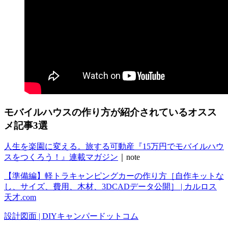
モバイルハウスの作り方が紹介されているオスス
メ記事3選
人生を楽園に変える。旅する可動産『15万円でモバイルハウ
スをつくろう！』連載マガジン
｜note
【準備編】軽トラキャンピングカーの作り方［自作キットな
し、サイズ、費用、木材、3DCADデータ公開］ | カルロス
天才.com
設計図面 | DIYキャンパードットコム