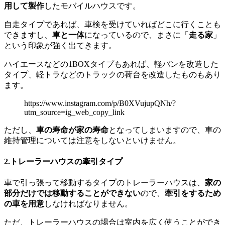
用して製作
したモバイルハウスです。
自走タイプであれば、車検を受けていればどこに行くことも
できますし、
車と一体
になっているので、まさに「
走る家
」
という印象が強く出てきます。
ハイエースなどの1BOXタイプもあれば、軽バンを改造した
タイプ、軽トラなどのトラックの荷台を改造したものもあり
ます。
https://www.instagram.com/p/B0XVujupQNh/?
utm_source=ig_web_copy_link
ただし、
車の寿命が家の寿命
となってしまいますので、車の
維持管理については注意をしないといけません。
2.トレーラーハウスの牽引タイプ
車で引っ張って移動するタイプのトレーラーハウスは、
家の
部分だけでは移動することができない
ので、
牽引をするため
の車を用意
しなければなりません。
ただ、トレーラーハウスの場合は室内を広く使うことができ