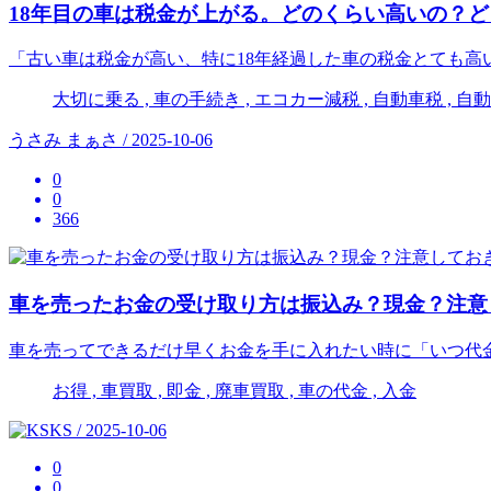
18年目の車は税金が上がる。どのくらい高いの？
「古い車は税金が高い、特に18年経過した車の税金とても高
大切に乗る , 車の手続き , エコカー減税 , 自動車税 , 自動車
うさみ まぁさ / 2025-10-06
0
0
366
車を売ったお金の受け取り方は振込み？現金？注意
車を売ってできるだけ早くお金を手に入れたい時に「いつ代
お得 , 車買取 , 即金 , 廃車買取 , 車の代金 , 入金
KS / 2025-10-06
0
0