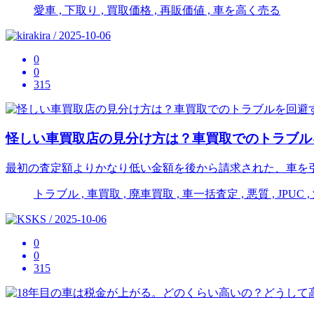
愛車 , 下取り , 買取価格 , 再販価値 , 車を高く売る
kira / 2025-10-06
0
0
315
怪しい車買取店の見分け方は？車買取でのトラブル
最初の査定額よりかなり低い金額を後から請求された、車を
トラブル , 車買取 , 廃車買取 , 車一括査定 , 悪質 , JPU
KS / 2025-10-06
0
0
315