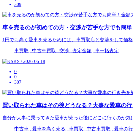
309
車を売るのが初めての方・交渉が苦手な方でも簡単
1円でも高く愛車を売るためには、車買取店と交渉をして価
車買取 , 中古車買取 , 交渉 , 査定金額 , 車一括査定
KS / 2026-06-18
0
0
307
買い取られた車はその後どうなる？大事な愛車の行
自分が大事に乗ってきた愛車が売った後にどこに行くのか気
中古車 , 愛車を高く売る , 車買取 , 中古車買取 , 愛車の