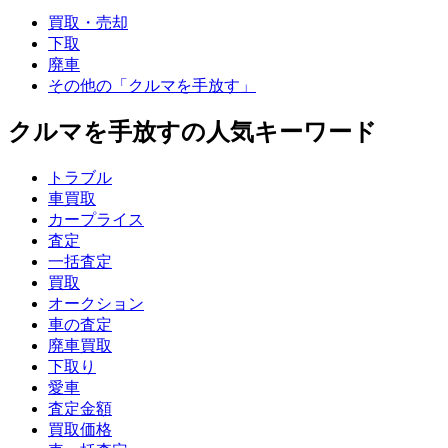
買取・売却
下取
廃車
その他の「クルマを手放す」
クルマを手放すの人気キーワード
トラブル
車買取
カープライス
査定
一括査定
買取
オークション
車の査定
廃車買取
下取り
愛車
査定金額
買取価格