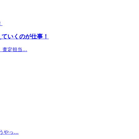
えていくのが仕事！
、査定担当…
うやっ…