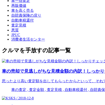
車一括査定
再販価値
車を高く売る
自賠責保険の戻り
自動車税還付
査定見積
悪質
JPUC
消費者生活センター
クルマを手放すの記事一覧
車の売却で見逃しがちな見積金額の内訳！しっかり
思ったより高い査定額を出してもらったからといって、それ
車の査定 , 査定金額 , 査定見積 , 自動車税還付 , 自賠
KS / 2018-12-8