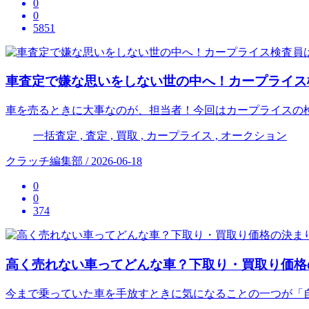
0
0
5851
車査定で嫌な思いをしない世の中へ！カープライス
車を売るときに大事なのが、担当者！今回はカープライスの
一括査定 , 査定 , 買取 , カープライス , オークション
クラッチ編集部 / 2026-06-18
0
0
374
高く売れない車ってどんな車？下取り・買取り価格
今まで乗っていた車を手放すときに気になることの一つが「