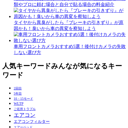
類やプロに頼む場合と自分で貼る場合の料金紹介
タイヤから異臭がしたら『ブレーキの引きずり』が原
因かも！臭いから車の異変を察知しよう
車用フロントカメラおすすめ5選！後付けカメラの失敗
しない選び方
人気キーワード
みんなが気になるキー
ワード
2回目
5年目
10・15モード
WLTP
ご近所トラブル
エアコン
エアコンフィルター
エアーベッド