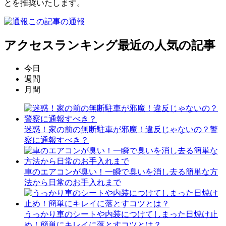
とを推奨いたします。
この記事の通報
アクセスランキング
最近の人気の記事
今日
週間
月間
迷惑！家の前の無断駐車が邪魔！違反じゃないの？警
察に通報すべき？
車のエアコンが臭い！一瞬で臭いを消し去る簡単な方
法から日常のお手入れまで
うっかり車のシートや内装につけてしまった日焼け止
め！簡単にキレイに落とすコツとは？