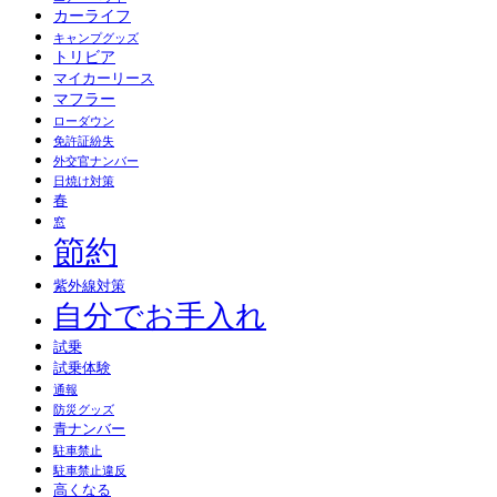
カーライフ
キャンプグッズ
トリビア
マイカーリース
マフラー
ローダウン
免許証紛失
外交官ナンバー
日焼け対策
春
窓
節約
紫外線対策
自分でお手入れ
試乗
試乗体験
通報
防災グッズ
青ナンバー
駐車禁止
駐車禁止違反
高くなる