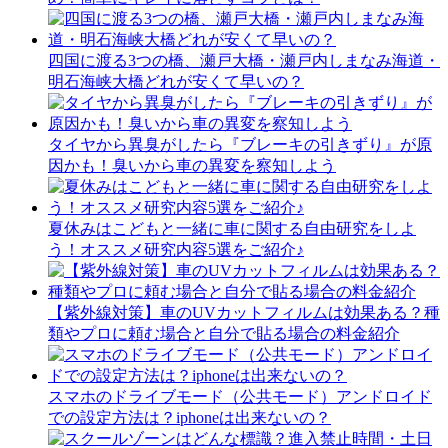
四国に渡る3つの橋、瀬戸大橋・瀬戸内しまなみ海道・
明石海峡大橋どれが安くて早いの？
タイヤから異臭がしたら『ブレーキの引きずり』が原
因かも！臭いから車の異変を察知しよう
夏休みはこどもと一緒に車に関する自由研究をしよ
う！オススメ研究内容5選をご紹介♪
【紫外線対策】車のUVカットフィルムは効果ある？種
類やプロに頼む場合と自分で貼る場合の料金紹介
スマホのドライブモード（公共モード）アンドロイド
での設定方法は？iphoneは出来ないの？