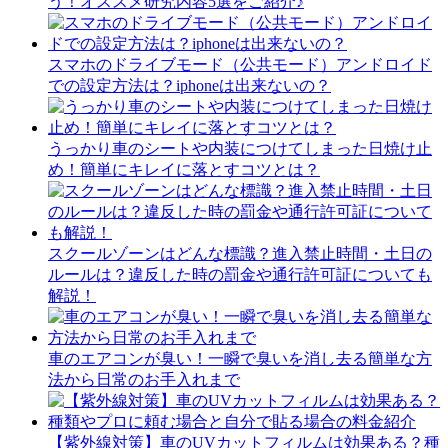
う！オススメ研究内容5選をご紹介♪
スマホのドライブモード（公共モード）アンドロイド
での設定方法は？iphoneは出来ないの？
うっかり車のシートや内装につけてしまった日焼け止
め！簡単にキレイに落とすコツとは？
スクールゾーンはどんな標識？進入禁止時間・土日の
ルールは？違反した時の罰金や通行許可証についても
解説！
車のエアコンが臭い！一瞬で臭いを消し去る簡単な方
法から日常のお手入れまで
【紫外線対策】車のUVカットフィルムは効果ある？種