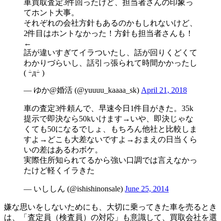
車買取査定3件回ったけど、担当者さんの印象っ
てホント大事。
それぞれの会社方針もあるのかもしれないけど、
2件目はホントなかった！方針も担当者さんも！
←
話が違いすぎてイラついたし、話が回りくどくて
わかりづらいし、話引っ張られて時間かかったし
( ｰ̀дｰ́ )
— ゆか@婚活 (@yuuuu_kaaaa_sk)
April 21, 2018
車の査定3件頼んで、早速今日1件目がきた。35k
提示で即決なら50kいけます→いや、即決じゃな
くても50になるでしょ、もちろん他社と比較しま
すよ→どこも大差ないですよ→おまえの日当くら
いの差はあるわボケ。
実際住所知られてるから強い口調では言えなかっ
たけど軽くイラきた
— いししん (@ishishinonsale)
June 25, 2014
嫌な思いをしないためにも、大切に乗ってきた車を売るとき
は、「査定員（検査員）の対応」も意識して、買取会社を選