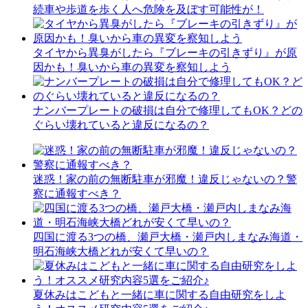
続車や歩道を歩く人へ危険を及ぼす可能性が！
タイヤから異臭がしたら『ブレーキの引きずり』が原
因かも！臭いから車の異変を察知しよう
ナンバープレートの破損は自分で修理してもOK？どの
ぐらい壊れていると違反になるの？
迷惑！家の前の無断駐車が邪魔！違反じゃないの？警
察に通報すべき？
四国に渡る3つの橋、瀬戸大橋・瀬戸内しまなみ海道・
明石海峡大橋どれが安くて早いの？
夏休みはこどもと一緒に車に関する自由研究をしよ