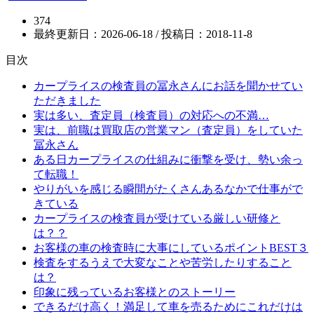
374
最終更新日：2026-06-18 / 投稿日：
2018-11-8
目次
カープライスの検査員の冨永さんにお話を聞かせてい
ただきました
実は多い、査定員（検査員）の対応への不満…
実は、前職は買取店の営業マン（査定員）をしていた
冨永さん
ある日カープライスの仕組みに衝撃を受け、勢い余っ
て転職！
やりがいを感じる瞬間がたくさんあるなかで仕事がで
きている
カープライスの検査員が受けている厳しい研修と
は？？
お客様の車の検査時に大事にしているポイントBEST３
検査をするうえで大変なことや苦労したりすること
は？
印象に残っているお客様とのストーリー
できるだけ高く！満足して車を売るためにこれだけは