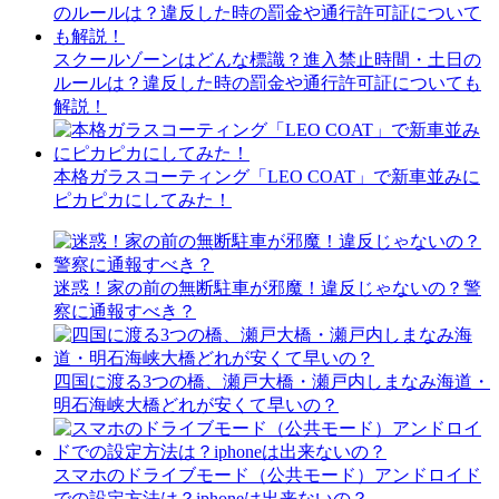
スクールゾーンはどんな標識？進入禁止時間・土日の
ルールは？違反した時の罰金や通行許可証についても
解説！
本格ガラスコーティング「LEO COAT」で新車並みに
ピカピカにしてみた！
迷惑！家の前の無断駐車が邪魔！違反じゃないの？警
察に通報すべき？
四国に渡る3つの橋、瀬戸大橋・瀬戸内しまなみ海道・
明石海峡大橋どれが安くて早いの？
スマホのドライブモード（公共モード）アンドロイド
での設定方法は？iphoneは出来ないの？