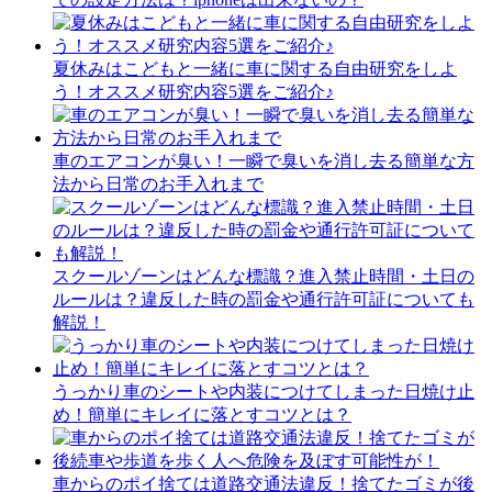
夏休みはこどもと一緒に車に関する自由研究をしよ
う！オススメ研究内容5選をご紹介♪
車のエアコンが臭い！一瞬で臭いを消し去る簡単な方
法から日常のお手入れまで
スクールゾーンはどんな標識？進入禁止時間・土日の
ルールは？違反した時の罰金や通行許可証についても
解説！
うっかり車のシートや内装につけてしまった日焼け止
め！簡単にキレイに落とすコツとは？
車からのポイ捨ては道路交通法違反！捨てたゴミが後