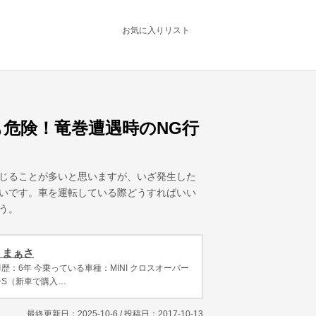
お気に入りリスト
危険！竜巻遭遇時のNG行
じることが多いと思いますが、いざ発生した
いです。車を運転している際どうすればいい
う。
 まぁさ
歴：6年 今乗っている車種：MINI クロスオーバー
ーS（新車で購入…
最終更新日：2025-10-6 / 投稿日：
2017-10-13