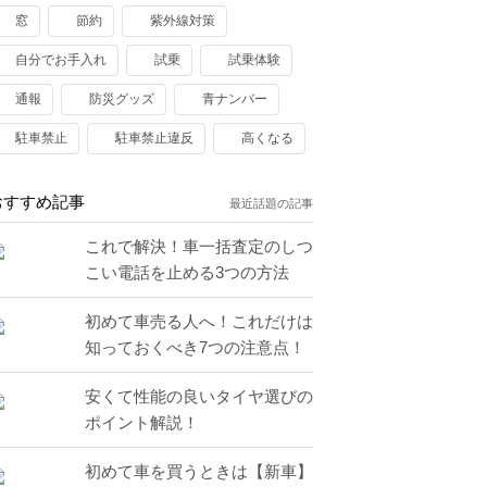
窓
節約
紫外線対策
自分でお手入れ
試乗
試乗体験
通報
防災グッズ
青ナンバー
駐車禁止
駐車禁止違反
高くなる
おすすめ記事
最近話題の記事
これで解決！車一括査定のしつ
こい電話を止める3つの方法
初めて車売る人へ！これだけは
知っておくべき7つの注意点！
安くて性能の良いタイヤ選びの
ポイント解説！
初めて車を買うときは【新車】