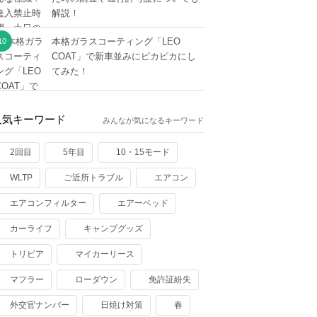
解説！
本格ガラスコーティング「LEO
COAT」で新車並みにピカピカにし
てみた！
人気キーワード
みんなが気になるキーワード
2回目
5年目
10・15モード
WLTP
ご近所トラブル
エアコン
エアコンフィルター
エアーベッド
カーライフ
キャンプグッズ
トリビア
マイカーリース
マフラー
ローダウン
免許証紛失
外交官ナンバー
日焼け対策
春