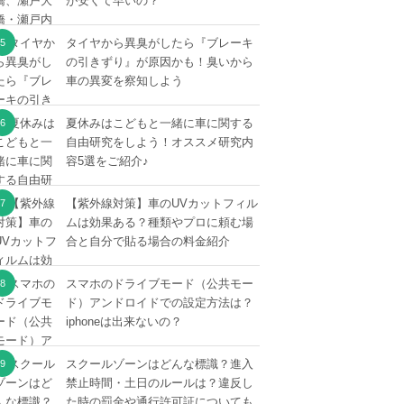
が安くて早いの？
タイヤから異臭がしたら『ブレーキ
の引きずり』が原因かも！臭いから
車の異変を察知しよう
夏休みはこどもと一緒に車に関する
自由研究をしよう！オススメ研究内
容5選をご紹介♪
【紫外線対策】車のUVカットフィル
ムは効果ある？種類やプロに頼む場
合と自分で貼る場合の料金紹介
スマホのドライブモード（公共モー
ド）アンドロイドでの設定方法は？
iphoneは出来ないの？
スクールゾーンはどんな標識？進入
禁止時間・土日のルールは？違反し
た時の罰金や通行許可証についても