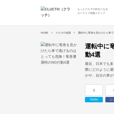
もっとクルマが好きになる
カーライフ情報メディア
HOME
クルマの知識
運転中に竜巻を見かけたら車で
運転中に
動4選
最近、日本でも多
際にどのように避
かや、自分の車が
0
Twitter
シ