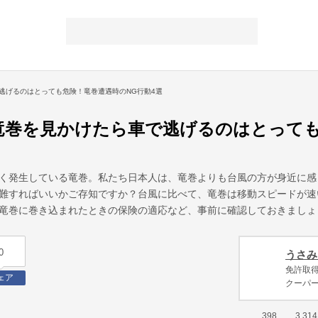
逃げるのはとっても危険！竜巻遭遇時のNG行動4選
竜巻を見かけたら車で逃げるのはとっても
く発生している竜巻。私たち日本人は、竜巻よりも台風の方が身近に感
難すればいいかご存知ですか？台風に比べて、竜巻は移動スピードが速
竜巻に巻き込まれたときの保険の適応など、事前に確認しておきましょ
0
うさみ
免許取得
ェア
クーパ
398
3,314