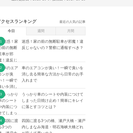
アクセスランキング
最近の人気の記事
今日
週間
月間
迷惑！家の前の無断駐車が邪魔！違
反じゃないの？警察に通報すべき？
車のエアコンが臭い！一瞬で臭いを
消し去る簡単な方法から日常のお手
入れまで
うっかり車のシートや内装につけて
しまった日焼け止め！簡単にキレイ
に落とすコツとは？
四国に渡る3つの橋、瀬戸大橋・瀬戸
内しまなみ海道・明石海峡大橋どれ