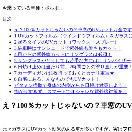
今乗っている車種：ボルボ…
目次
え？100％カットじゃないの？車窓のUVカット万全で
1.UVカットフィルム（ウインドウフィルム）をガラス
2.塗るタイプのUVカット（ワックス・スプレー）
3.駐車時はサンシェードで紫外線も暑さもカット！
4.目からの紫外線カットにサングラスは必須！
5.サングラスがどうしても苦手な方には…サンバイザー
6.日焼け止めは当たり前。2時間ごとの塗り直しが重要
7.カーディガンは1枚持っておくとカナリ重宝★
8.自宅にあるこんなものでもUVカット！
ビタミン摂取で身体の内側からも日焼け対策しよう！
怖がりすぎず、スマートでオシャレな紫外線対策を！
え？100％カットじゃないの？車窓のU
元々ガラスにUVカット効果のある車が多いですが、実は
フロ