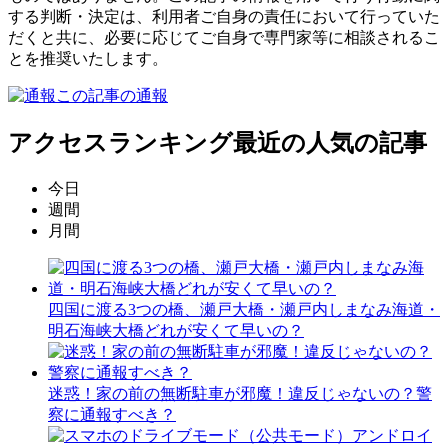
する判断・決定は、利用者ご自身の責任において行っていた
だくと共に、必要に応じてご自身で専門家等に相談されるこ
とを推奨いたします。
この記事の通報
アクセスランキング
最近の人気の記事
今日
週間
月間
四国に渡る3つの橋、瀬戸大橋・瀬戸内しまなみ海道・
明石海峡大橋どれが安くて早いの？
迷惑！家の前の無断駐車が邪魔！違反じゃないの？警
察に通報すべき？