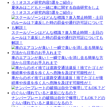
夏休みはこどもと一緒に車に関する自由研究をしよ
う！オススメ研究内容5選をご紹介♪
スクールゾーンはどんな標識？進入禁止時間・土日の
ルールは？違反した時の罰金や通行許可証についても
解説！
車のエアコンが臭い！一瞬で臭いを消し去る簡単な方
法から日常のお手入れまで
車からのポイ捨ては道路交通法違反！捨てたゴミが後
続車や歩道を歩く人へ危険を及ぼす可能性が！
ナンバープレートの破損は自分で修理してもOK？どの
ぐらい壊れていると違反になるの？