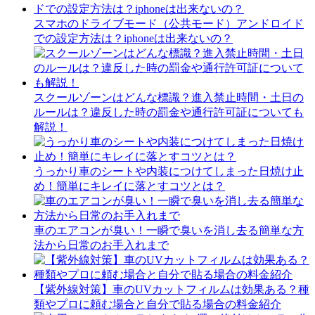
スマホのドライブモード（公共モード）アンドロイド
での設定方法は？iphoneは出来ないの？
スクールゾーンはどんな標識？進入禁止時間・土日の
ルールは？違反した時の罰金や通行許可証についても
解説！
うっかり車のシートや内装につけてしまった日焼け止
め！簡単にキレイに落とすコツとは？
車のエアコンが臭い！一瞬で臭いを消し去る簡単な方
法から日常のお手入れまで
【紫外線対策】車のUVカットフィルムは効果ある？種
類やプロに頼む場合と自分で貼る場合の料金紹介