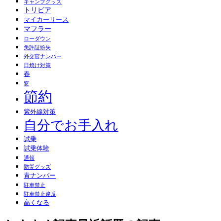
キャンプグッズ
トリビア
マイカーリース
マフラー
ローダウン
免許証紛失
外交官ナンバー
日焼け対策
春
窓
節約
紫外線対策
自分でお手入れ
試乗
試乗体験
通報
防災グッズ
青ナンバー
駐車禁止
駐車禁止違反
高くなる