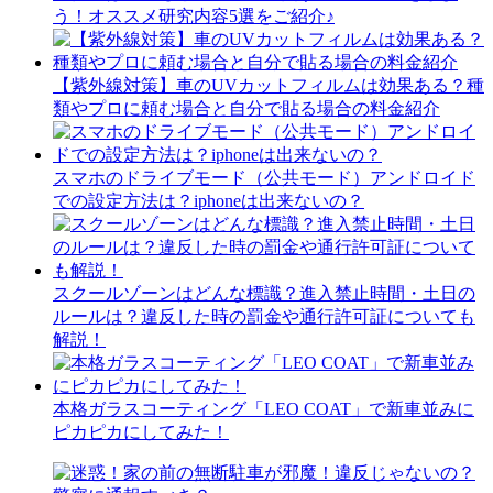
う！オススメ研究内容5選をご紹介♪
【紫外線対策】車のUVカットフィルムは効果ある？種
類やプロに頼む場合と自分で貼る場合の料金紹介
スマホのドライブモード（公共モード）アンドロイド
での設定方法は？iphoneは出来ないの？
スクールゾーンはどんな標識？進入禁止時間・土日の
ルールは？違反した時の罰金や通行許可証についても
解説！
本格ガラスコーティング「LEO COAT」で新車並みに
ピカピカにしてみた！