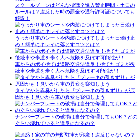
スクールゾーンはどんな標識？進入禁止時間・土日の
ルールは？違反した時の罰金や通行許可証についても
解説！
うっかり車のシートや内装につけてしまった日焼け止
め！簡単にキレイに落とすコツとは？
車からのポイ捨ては道路交通法違反！捨てたゴミが後
続車や歩道を歩く人へ危険を及ぼす可能性が！
タイヤから異臭がしたら『ブレーキの引きずり』が原
因かも！臭いから車の異変を察知しよう
ナンバープレートの破損は自分で修理してもOK？どの
ぐらい壊れていると違反になるの？