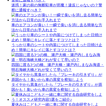
迷惑！家の前の無断駐車が邪魔！違反じゃないの？警
察に通報すべき？
車のエアコンが臭い！一瞬で臭いを消し去る簡単な方
法から日常のお手入れまで
うっかり車のシートや内装につけてしまった日焼け止
め！簡単にキレイに落とすコツとは？
四国に渡る3つの橋、瀬戸大橋・瀬戸内しまなみ海道・
明石海峡大橋どれが安くて早いの？
タイヤから異臭がしたら『ブレーキの引きずり』が原
因かも！臭いから車の異変を察知しよう
夏休みはこどもと一緒に車に関する自由研究をしよ