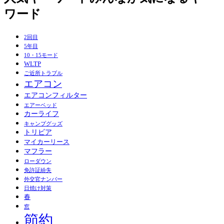
ワード
2回目
5年目
10・15モード
WLTP
ご近所トラブル
エアコン
エアコンフィルター
エアーベッド
カーライフ
キャンプグッズ
トリビア
マイカーリース
マフラー
ローダウン
免許証紛失
外交官ナンバー
日焼け対策
春
窓
節約