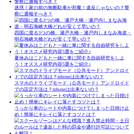
迷惑！家の前の無断駐車が邪魔！違反じゃないの？警
察に通報すべき？
四国に渡る3つの橋、瀬戸大橋・瀬戸内しまなみ海道・
明石海峡大橋どれが安くて早いの？
夏休みはこどもと一緒に車に関する自由研究をしよ
う！オススメ研究内容5選をご紹介♪
スマホのドライブモード（公共モード）アンドロイド
での設定方法は？iphoneは出来ないの？
うっかり車のシートや内装につけてしまった日焼け止
め！簡単にキレイに落とすコツとは？