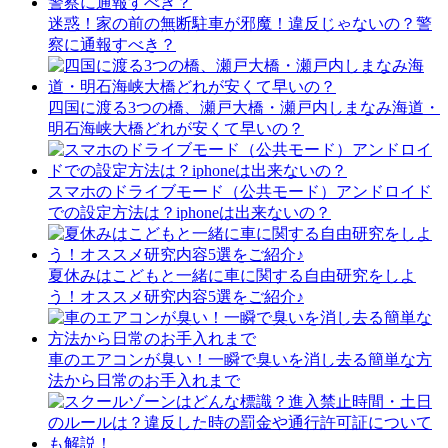
迷惑！家の前の無断駐車が邪魔！違反じゃないの？警
察に通報すべき？
四国に渡る3つの橋、瀬戸大橋・瀬戸内しまなみ海道・
明石海峡大橋どれが安くて早いの？
スマホのドライブモード（公共モード）アンドロイド
での設定方法は？iphoneは出来ないの？
夏休みはこどもと一緒に車に関する自由研究をしよ
う！オススメ研究内容5選をご紹介♪
車のエアコンが臭い！一瞬で臭いを消し去る簡単な方
法から日常のお手入れまで