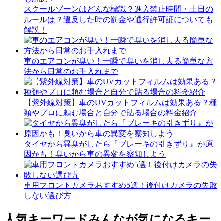
スクールゾーンはどんな標識？進入禁止時間・土日の
ルールは？違反した時の罰金や通行許可証についても
解説！
車のエアコンが臭い！一瞬で臭いを消し去る簡単な方
法から日常のお手入れまで
【紫外線対策】車のUVカットフィルムは効果ある？種
類やプロに頼む場合と自分で貼る場合の料金紹介
タイヤから異臭がしたら『ブレーキの引きずり』が原
因かも！臭いから車の異変を察知しよう
車用フロントカメラおすすめ5選！後付けカメラの失敗
しない選び方
人気キーワード
みんなが気になるキー