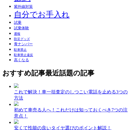
紫外線対策
自分でお手入れ
試乗
試乗体験
通報
防災グッズ
青ナンバー
駐車禁止
駐車禁止違反
高くなる
おすすめ記事
最近話題の記事
これで解決！車一括査定のしつこい電話を止める3つの
方法
初めて車売る人へ！これだけは知っておくべき7つの注
意点！
安くて性能の良いタイヤ選びのポイント解説！