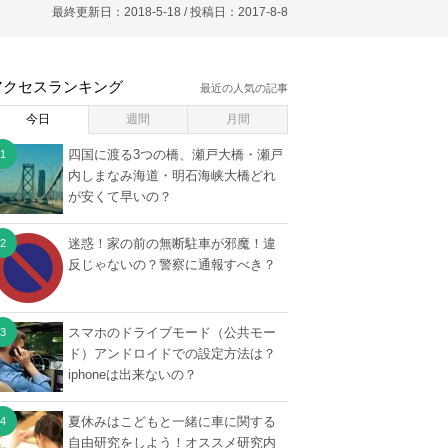
最終更新日：2018-5-18 / 投稿日：
2017-8-8
アクセスランキング
最近の人気の記事
今日
週間
月間
四国に渡る3つの橋、瀬戸大橋・瀬戸
内しまなみ海道・明石海峡大橋どれ
が安くて早いの？
迷惑！家の前の無断駐車が邪魔！違
反じゃないの？警察に通報すべき？
スマホのドライブモード（公共モー
ド）アンドロイドでの設定方法は？
iphoneは出来ないの？
夏休みはこどもと一緒に車に関する
自由研究をしよう！オススメ研究内