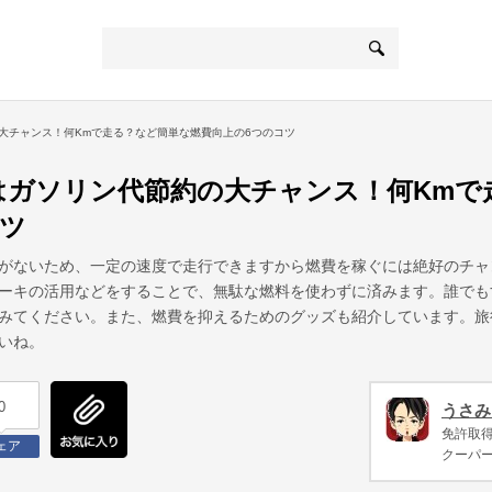
大チャンス！何Kmで走る？など簡単な燃費向上の6つのコツ
はガソリン代節約の大チャンス！何Kmで
コツ
がないため、一定の速度で走行できますから燃費を稼ぐには絶好のチャ
ーキの活用などをすることで、無駄な燃料を使わずに済みます。誰でも
みてください。また、燃費を抑えるためのグッズも紹介しています。旅
いね。
0
うさみ
免許取得
ェア
クーパ