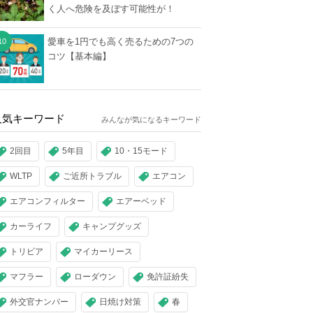
く人へ危険を及ぼす可能性が！
愛車を1円でも高く売るための7つの
コツ【基本編】
人気キーワード
みんなが気になるキーワード
2回目
5年目
10・15モード
WLTP
ご近所トラブル
エアコン
エアコンフィルター
エアーベッド
カーライフ
キャンプグッズ
トリビア
マイカーリース
マフラー
ローダウン
免許証紛失
外交官ナンバー
日焼け対策
春