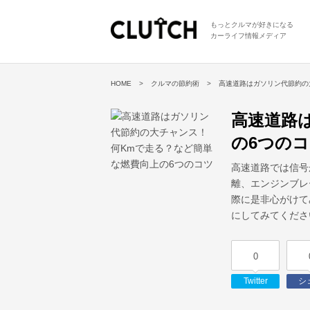
もっとクルマが好きになる
カーライフ情報メディア
HOME
クルマの節約術
高速道路はガソリン代節約の
高速道路
の6つの
高速道路では信号
離、エンジンブレ
際に是非心がけて
にしてみてくださ
0
Twitter
シ