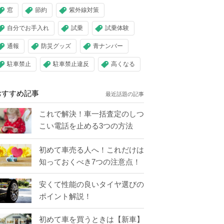
窓
節約
紫外線対策
自分でお手入れ
試乗
試乗体験
通報
防災グッズ
青ナンバー
駐車禁止
駐車禁止違反
高くなる
おすすめ記事
最近話題の記事
これで解決！車一括査定のしつ
こい電話を止める3つの方法
初めて車売る人へ！これだけは
知っておくべき7つの注意点！
安くて性能の良いタイヤ選びの
ポイント解説！
初めて車を買うときは【新車】