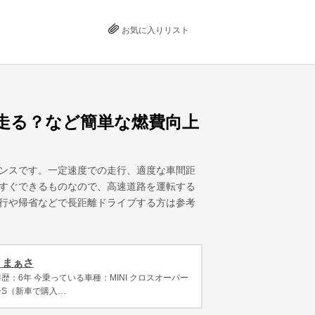
お気に入りリスト
走る？など簡単な燃費向上
ンスです。一定速度での走行、適度な車間距
すぐできるものなので、高速道路を運転する
行や帰省などで長距離ドライブする方は参考
 まぁさ
歴：6年 今乗っている車種：MINI クロスオーバー
ーS（新車で購入…