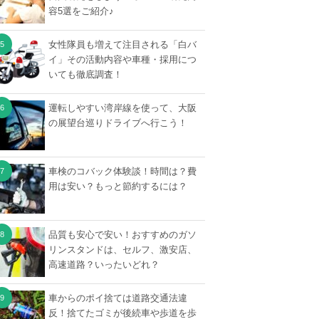
容5選をご紹介♪
女性隊員も増えて注目される「白バ
イ」その活動内容や車種・採用につ
いても徹底調査！
運転しやすい湾岸線を使って、大阪
の展望台巡りドライブへ行こう！
車検のコバック体験談！時間は？費
用は安い？もっと節約するには？
品質も安心で安い！おすすめのガソ
リンスタンドは、セルフ、激安店、
高速道路？いったいどれ？
車からのポイ捨ては道路交通法違
反！捨てたゴミが後続車や歩道を歩