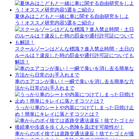
夏休みはこどもと一緒に車に関する自由研究をしよ
う！オススメ研究内容5選をご紹介♪
スクールゾーンはどんな標識？進入禁止時間・土日の
ルールは？違反した時の罰金や通行許可証についても
解説！
車のエアコンが臭い！一瞬で臭いを消し去る簡単な方
法から日常のお手入れまで
うっかり車のシートや内装につけてしまった日焼け止
め！簡単にキレイに落とすコツとは？
車からのポイ捨ては道路交通法違反！捨てたゴミが後