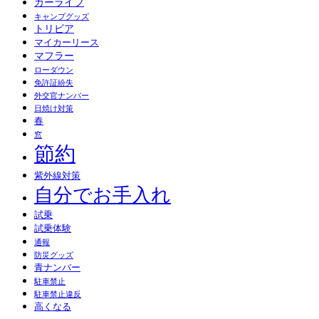
カーライフ
キャンプグッズ
トリビア
マイカーリース
マフラー
ローダウン
免許証紛失
外交官ナンバー
日焼け対策
春
窓
節約
紫外線対策
自分でお手入れ
試乗
試乗体験
通報
防災グッズ
青ナンバー
駐車禁止
駐車禁止違反
高くなる