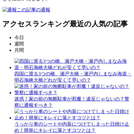
この記事の通報
アクセスランキング
最近の人気の記事
今日
週間
月間
四国に渡る3つの橋、瀬戸大橋・瀬戸内しまなみ海道・
明石海峡大橋どれが安くて早いの？
迷惑！家の前の無断駐車が邪魔！違反じゃないの？警
察に通報すべき？
うっかり車のシートや内装につけてしまった日焼け止
め！簡単にキレイに落とすコツとは？