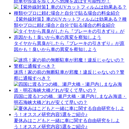
続車や歩道を歩く人へ危険を及ぼす可能性が！
【紫外線対策】車のUVカットフィルムは効果ある？種
類やプロに頼む場合と自分で貼る場合の料金紹介
タイヤから異臭がしたら『ブレーキの引きずり』が原
因かも！臭いから車の異変を察知しよう
迷惑！家の前の無断駐車が邪魔！違反じゃないの？警
察に通報すべき？
四国に渡る3つの橋、瀬戸大橋・瀬戸内しまなみ海道・
明石海峡大橋どれが安くて早いの？
夏休みはこどもと一緒に車に関する自由研究をしよ
う！オススメ研究内容5選をご紹介♪