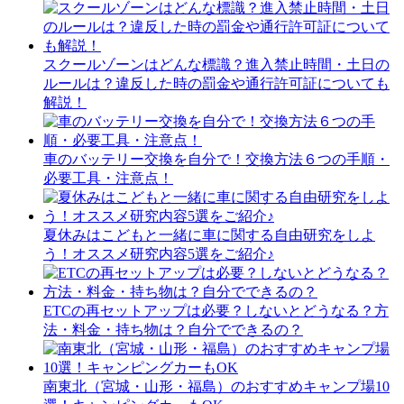
スクールゾーンはどんな標識？進入禁止時間・土日の
ルールは？違反した時の罰金や通行許可証についても
解説！
車のバッテリー交換を自分で！交換方法６つの手順・
必要工具・注意点！
夏休みはこどもと一緒に車に関する自由研究をしよ
う！オススメ研究内容5選をご紹介♪
ETCの再セットアップは必要？しないとどうなる？方
法・料金・持ち物は？自分でできるの？
南東北（宮城・山形・福島）のおすすめキャンプ場10