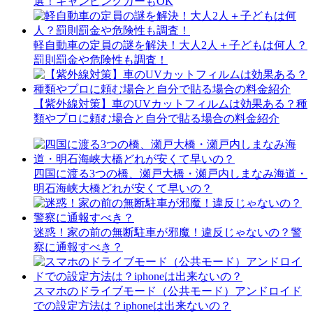
選！キャンピングカーもOK
軽自動車の定員の謎を解決！大人2人＋子どもは何人？
罰則罰金や危険性も調査！
【紫外線対策】車のUVカットフィルムは効果ある？種
類やプロに頼む場合と自分で貼る場合の料金紹介
四国に渡る3つの橋、瀬戸大橋・瀬戸内しまなみ海道・
明石海峡大橋どれが安くて早いの？
迷惑！家の前の無断駐車が邪魔！違反じゃないの？警
察に通報すべき？
スマホのドライブモード（公共モード）アンドロイド
での設定方法は？iphoneは出来ないの？