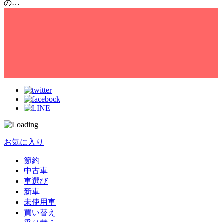
の…
お気に入り
節約
中古車
車選び
新車
未使用車
買い替え