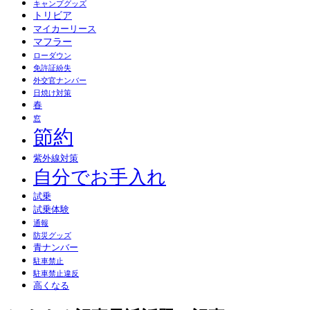
キャンプグッズ
トリビア
マイカーリース
マフラー
ローダウン
免許証紛失
外交官ナンバー
日焼け対策
春
窓
節約
紫外線対策
自分でお手入れ
試乗
試乗体験
通報
防災グッズ
青ナンバー
駐車禁止
駐車禁止違反
高くなる