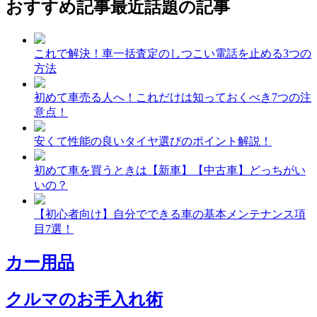
おすすめ記事
最近話題の記事
これで解決！車一括査定のしつこい電話を止める3つの
方法
初めて車売る人へ！これだけは知っておくべき7つの注
意点！
安くて性能の良いタイヤ選びのポイント解説！
初めて車を買うときは【新車】【中古車】どっちがい
いの？
【初心者向け】自分でできる車の基本メンテナンス項
目7選！
カー用品
クルマのお手入れ術