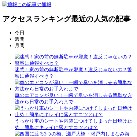
この記事の通報
アクセスランキング
最近の人気の記事
今日
週間
月間
迷惑！家の前の無断駐車が邪魔！違反じゃないの？警
察に通報すべき？
車のエアコンが臭い！一瞬で臭いを消し去る簡単な方
法から日常のお手入れまで
うっかり車のシートや内装につけてしまった日焼け止
め！簡単にキレイに落とすコツとは？