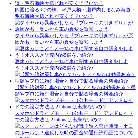
四国に渡る3つの橋、瀬戸大橋・瀬戸内しまなみ海道・
明石海峡大橋どれが安くて早いの？
タイヤから異臭がしたら『ブレーキの引きずり』が原
因かも！臭いから車の異変を察知しよう
夏休みはこどもと一緒に車に関する自由研究をしよ
う！オススメ研究内容5選をご紹介♪
【紫外線対策】車のUVカットフィルムは効果ある？種
類やプロに頼む場合と自分で貼る場合の料金紹介
スマホのドライブモード（公共モード）アンドロイド
での設定方法は？iphoneは出来ないの？