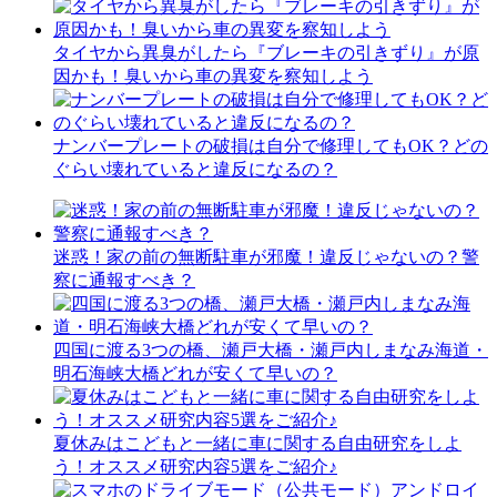
タイヤから異臭がしたら『ブレーキの引きずり』が原
因かも！臭いから車の異変を察知しよう
ナンバープレートの破損は自分で修理してもOK？どの
ぐらい壊れていると違反になるの？
迷惑！家の前の無断駐車が邪魔！違反じゃないの？警
察に通報すべき？
四国に渡る3つの橋、瀬戸大橋・瀬戸内しまなみ海道・
明石海峡大橋どれが安くて早いの？
夏休みはこどもと一緒に車に関する自由研究をしよ
う！オススメ研究内容5選をご紹介♪