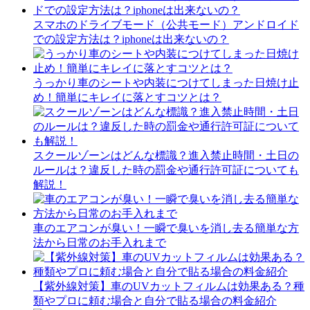
スマホのドライブモード（公共モード）アンドロイド
での設定方法は？iphoneは出来ないの？
うっかり車のシートや内装につけてしまった日焼け止
め！簡単にキレイに落とすコツとは？
スクールゾーンはどんな標識？進入禁止時間・土日の
ルールは？違反した時の罰金や通行許可証についても
解説！
車のエアコンが臭い！一瞬で臭いを消し去る簡単な方
法から日常のお手入れまで
【紫外線対策】車のUVカットフィルムは効果ある？種
類やプロに頼む場合と自分で貼る場合の料金紹介