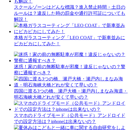
スクールゾーンはどんな標識？進入禁止時間・土日の
ルールは？違反した時の罰金や通行許可証についても
解説！
本格ガラスコーティング「LEO COAT」で新車並みに
ピカピカにしてみた！
迷惑！家の前の無断駐車が邪魔！違反じゃないの？警
察に通報すべき？
四国に渡る3つの橋、瀬戸大橋・瀬戸内しまなみ海道・
明石海峡大橋どれが安くて早いの？
スマホのドライブモード（公共モード）アンドロイド
での設定方法は？iphoneは出来ないの？