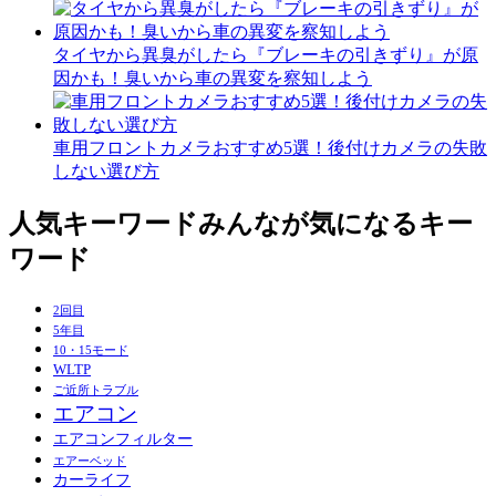
タイヤから異臭がしたら『ブレーキの引きずり』が原
因かも！臭いから車の異変を察知しよう
車用フロントカメラおすすめ5選！後付けカメラの失敗
しない選び方
人気キーワード
みんなが気になるキー
ワード
2回目
5年目
10・15モード
WLTP
ご近所トラブル
エアコン
エアコンフィルター
エアーベッド
カーライフ