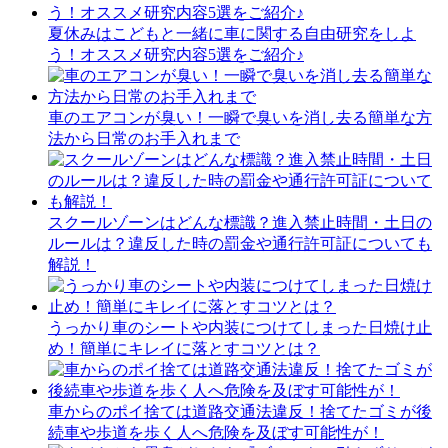
夏休みはこどもと一緒に車に関する自由研究をしよ
う！オススメ研究内容5選をご紹介♪
車のエアコンが臭い！一瞬で臭いを消し去る簡単な方
法から日常のお手入れまで
スクールゾーンはどんな標識？進入禁止時間・土日の
ルールは？違反した時の罰金や通行許可証についても
解説！
うっかり車のシートや内装につけてしまった日焼け止
め！簡単にキレイに落とすコツとは？
車からのポイ捨ては道路交通法違反！捨てたゴミが後
続車や歩道を歩く人へ危険を及ぼす可能性が！