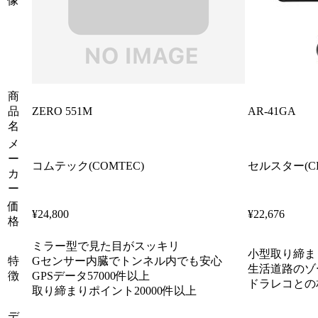
像
商
品
ZERO 551M
AR-41GA
名
メ
ー
コムテック(COMTEC)
セルスター(CE
カ
ー
価
¥
24,800
¥
22,676
格
ミラー型で見た目がスッキリ
小型取り締ま
特
Gセンサー内臓でトンネル内でも安心
生活道路のゾ
徴
GPSデータ57000件以上
ドラレコとの
取り締まりポイント20000件以上
デ