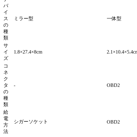
バ
イ
ス
ミラー型
一体型
の
種
類
サ
イ
1.8×27.4×8cm
2.1×10.4×5.4c
ズ
コ
ネ
ク
タ
-
OBD2
の
種
類
給
電
シガーソケット
OBD2
方
法