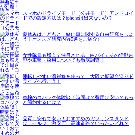
スマホのドライブモード（公共モード）アンドロイ
ドでの設定方法は？iphoneは出来ないの？
夏休みはこどもと一緒に車に関する自由研究をしよ
う！オススメ研究内容5選をご紹介♪
女性隊員も増えて注目される「白バイ」その活動内
容や車種・採用についても徹底調査！
運転しやすい湾岸線を使って、大阪の展望台巡りド
ライブへ行こう！
車検のコバック体験談！時間は？費用は安い？もっ
と節約するには？
品質も安心で安い！おすすめのガソリンスタンド
は、セルフ、激安店、高速道路？いったいどれ？