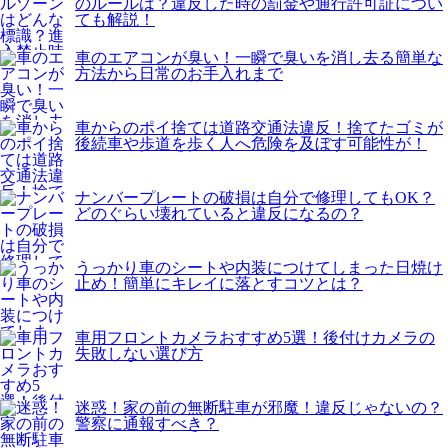
のルールは？違反した時の罰金や通行許可証につい
ても解説！
車のエアコンが臭い！一瞬で臭いを消し去る簡単な
方法から日常のお手入れまで
車からのポイ捨ては道路交通法違反！捨てたゴミが
後続車や歩道を歩く人へ危険を及ぼす可能性が！
ナンバープレートの破損は自分で修理してもOK？
どのぐらい壊れていると違反になるの？
うっかり車のシートや内装につけてしまった日焼け
止め！簡単にキレイに落とすコツとは？
車用フロントカメラおすすめ5選！後付けカメラの
失敗しない選び方
迷惑！家の前の無断駐車が邪魔！違反じゃないの？
警察に通報すべき？