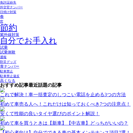
免許証紛失
外交官ナンバー
日焼け対策
春
窓
節約
紫外線対策
自分でお手入れ
試乗
試乗体験
通報
防災グッズ
青ナンバー
駐車禁止
駐車禁止違反
高くなる
おすすめ記事
最近話題の記事
これで解決！車一括査定のしつこい電話を止める3つの方法
初めて車売る人へ！これだけは知っておくべき7つの注意点！
安くて性能の良いタイヤ選びのポイント解説！
初めて車を買うときは【新車】【中古車】どっちがいいの？
【初心者向け】自分でできる車の基本メンテナンス項目7選！