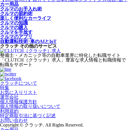
カー用品
クルマのお手入れ術
クルマの節約術
楽しく便利なカーライフ
クルマの知識
クルマの購入
クルマを手放す
クルマのアプリ
自動運転技術･車のAIとIoT
クラッチ その他のサービス
整備士・メカニック等の自動車業界に特化した転職サイト
「CLUTCH（クラッチ）求人」豊富な求人情報と転職情報で
転職をサポート
クラッチについて
特集
お気に入りリスト
運営会社
個人情報保護方針
個人情報の取り扱いについて
利用規約
特定商取引法に基づく記述
お問い合わせ
Copyright © クラッチ. All Rights Reserved.
カー用品