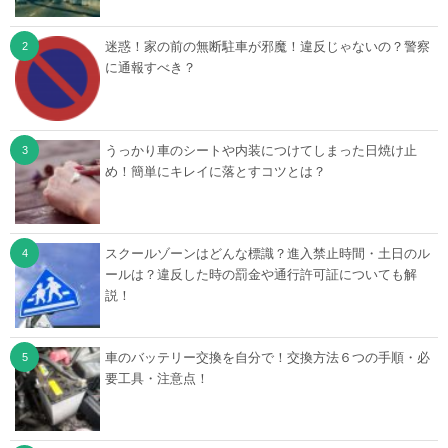
迷惑！家の前の無断駐車が邪魔！違反じゃないの？警察
に通報すべき？
うっかり車のシートや内装につけてしまった日焼け止
め！簡単にキレイに落とすコツとは？
スクールゾーンはどんな標識？進入禁止時間・土日のル
ールは？違反した時の罰金や通行許可証についても解
説！
車のバッテリー交換を自分で！交換方法６つの手順・必
要工具・注意点！