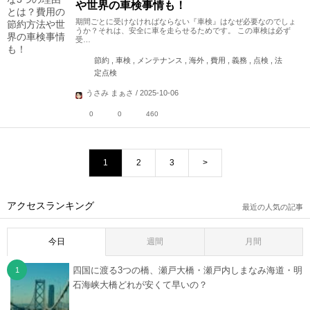
や世界の車検事情も！
期間ごとに受けなければならない『車検』はなぜ必要なのでしょ
うか？それは、安全に車を走らせるためです。 この車検は必ず
受…
節約 , 車検 , メンテナンス , 海外 , 費用 , 義務 , 点検 , 法
定点検
うさみ まぁさ / 2025-10-06
0
0
460
1
2
3
>
アクセスランキング
最近の人気の記事
今日
週間
月間
四国に渡る3つの橋、瀬戸大橋・瀬戸内しまなみ海道・明
石海峡大橋どれが安くて早いの？