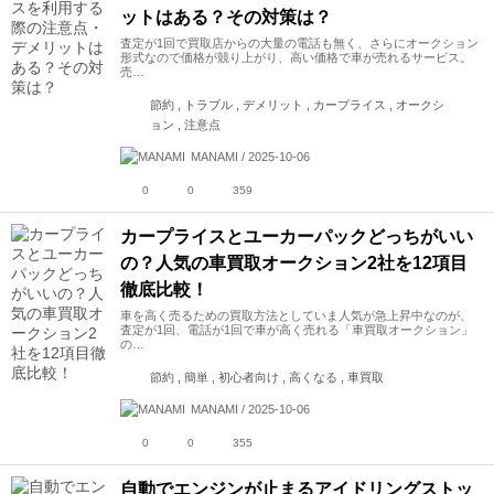
ットはある？その対策は？
査定が1回で買取店からの大量の電話も無く、さらにオークション
形式なので価格が競り上がり、高い価格で車が売れるサービス。
売…
節約 , トラブル , デメリット , カープライス , オークシ
ョン , 注意点
MANAMI / 2025-10-06
0
0
359
カープライスとユーカーパックどっちがいい
の？人気の車買取オークション2社を12項目
徹底比較！
車を高く売るための買取方法としていま人気が急上昇中なのが、
査定が1回、電話が1回で車が高く売れる「車買取オークション」
の…
節約 , 簡単 , 初心者向け , 高くなる , 車買取
MANAMI / 2025-10-06
0
0
355
自動でエンジンが止まるアイドリングストッ