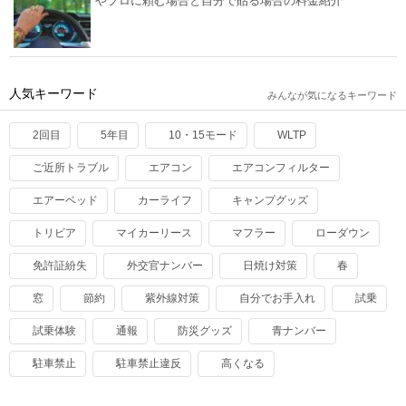
やプロに頼む場合と自分で貼る場合の料金紹介
人気キーワード
みんなが気になるキーワード
2回目
5年目
10・15モード
WLTP
ご近所トラブル
エアコン
エアコンフィルター
エアーベッド
カーライフ
キャンプグッズ
トリビア
マイカーリース
マフラー
ローダウン
免許証紛失
外交官ナンバー
日焼け対策
春
窓
節約
紫外線対策
自分でお手入れ
試乗
試乗体験
通報
防災グッズ
青ナンバー
駐車禁止
駐車禁止違反
高くなる