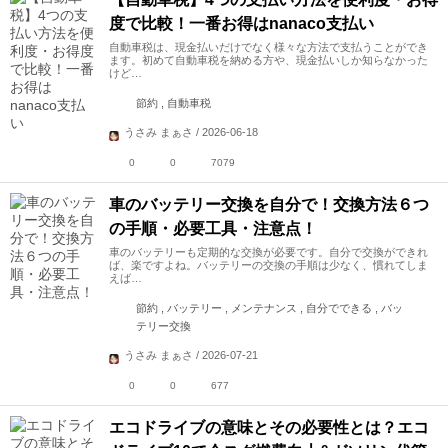
度で比較！一番お得はnanaco支払い
自動車税は、現金払いだけでなく様々な方法で支払うことができ
ます。初めて自動車税を納める方や、現金払いしか知らなかった
けど…
節約 , 自動車税
うさみ まぁさ / 2026-06-18
0
0
7079
車のバッテリー交換を自分で！交換方法６つ
の手順・必要工具・注意点！
車のバッテリーも定期的な交換が必要です。自分で交換ができれ
ば、楽ですよね。バッテリーの交換の手順は少なく、慣れてしま
えば…
節約 , バッテリー , メンテナンス , 自分でできる , バッ
テリー交換
うさみ まぁさ / 2026-07-21
0
0
677
エコドライブの意味とその必要性とは？エコ