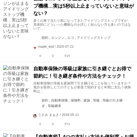
プ機構…実は5秒以上止まっていないと意味が
ない？
多くの車で当たり前になってきたアイドリングストップですが、
具体的にどういった機能なのか詳しく知らない方も多いのではな
いで…
節約 , エンジン , エコ , アイドリングストップ
maple_leaf / 2026-07-21
0
0
515
自動車保険の等級は家族に引き継ぐとお得で
節約に！引き継ぎ条件や方法をチェック！
自動車保険の等級を家族間で引き継げることを知っていますか？
免許を取得したての子どもが新規で契約すると年間に支払う保険
料は…
節約 , 自動車保険 , 保険料 , 家族 , 等級 , 等級の引き継
ぎ , 等級継承
うさみ まぁさ / 2018-05-11
0
0
571
【自動車税】4つの支払い方法を便利度・お得