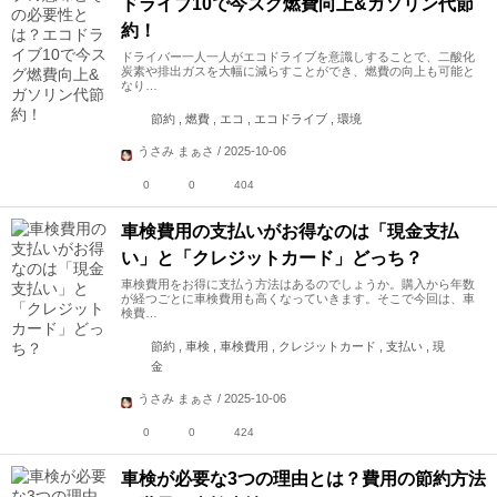
ドライブ10で今スグ燃費向上&ガソリン代節
約！
ドライバー一人一人がエコドライブを意識しすることで、二酸化
炭素や排出ガスを大幅に減らすことができ、燃費の向上も可能と
なり…
節約 , 燃費 , エコ , エコドライブ , 環境
うさみ まぁさ / 2025-10-06
0
0
404
車検費用の支払いがお得なのは「現金支払
い」と「クレジットカード」どっち？
車検費用をお得に支払う方法はあるのでしょうか。購入から年数
が経つごとに車検費用も高くなっていきます。そこで今回は、車
検費…
節約 , 車検 , 車検費用 , クレジットカード , 支払い , 現
金
うさみ まぁさ / 2025-10-06
0
0
424
車検が必要な3つの理由とは？費用の節約方法