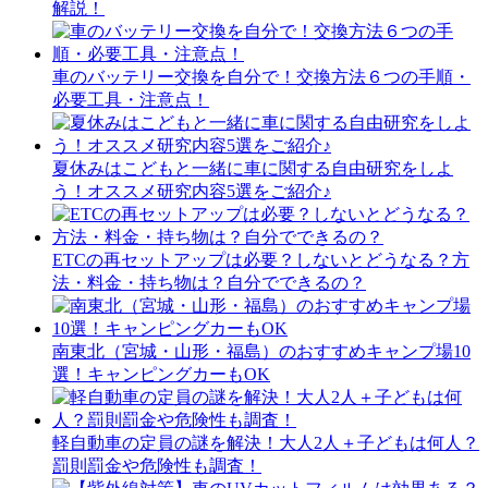
解説！
車のバッテリー交換を自分で！交換方法６つの手順・
必要工具・注意点！
夏休みはこどもと一緒に車に関する自由研究をしよ
う！オススメ研究内容5選をご紹介♪
ETCの再セットアップは必要？しないとどうなる？方
法・料金・持ち物は？自分でできるの？
南東北（宮城・山形・福島）のおすすめキャンプ場10
選！キャンピングカーもOK
軽自動車の定員の謎を解決！大人2人＋子どもは何人？
罰則罰金や危険性も調査！