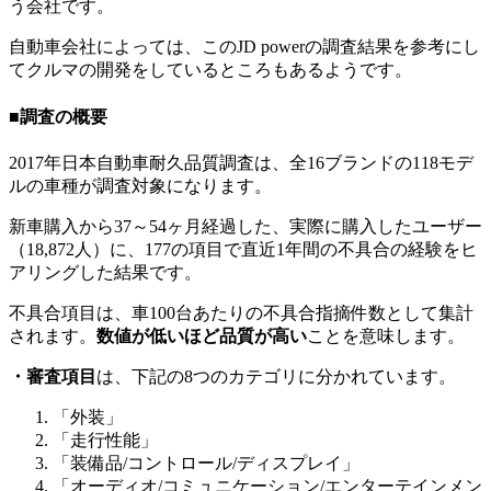
う会社です。
自動車会社によっては、このJD powerの調査結果を参考にし
てクルマの開発をしているところもあるようです。
■調査の概要
2017年日本自動車耐久品質調査は、全16ブランドの118モデ
ルの車種が調査対象になります。
新車購入から37～54ヶ月経過した、実際に購入したユーザー
（18,872人）に、177の項目で直近1年間の不具合の経験をヒ
アリングした結果です。
不具合項目は、車100台あたりの不具合指摘件数として集計
されます。
数値が低いほど品質が高い
ことを意味します。
・審査項目
は、下記の8つのカテゴリに分かれています。
「外装」
「走行性能」
「装備品/コントロール/ディスプレイ」
「オーディオ/コミュニケーション/エンターテインメン