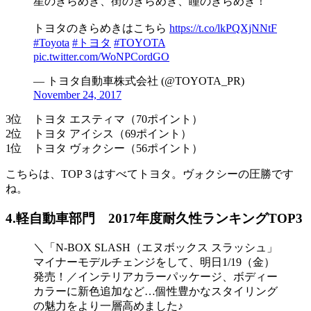
星のきらめき、街のきらめき、瞳のきらめき！
トヨタのきらめきはこちら
https://t.co/lkPQXjNNtF
#Toyota
#トヨタ
#TOYOTA
pic.twitter.com/WoNPCordGO
— トヨタ自動車株式会社 (@TOYOTA_PR)
November 24, 2017
3位 トヨタ エスティマ（70ポイント）
2位 トヨタ アイシス（69ポイント）
1位 トヨタ ヴォクシー（56ポイント）
こちらは、TOP３はすべてトヨタ。ヴォクシーの圧勝です
ね。
4.軽自動車部門 2017年度耐久性ランキングTOP3
＼「N-BOX SLASH（エヌボックス スラッシュ」
マイナーモデルチェンジをして、明日1/19（金）
発売！／インテリアカラーパッケージ、ボディー
カラーに新色追加など…個性豊かなスタイリング
の魅力をより一層高めました♪