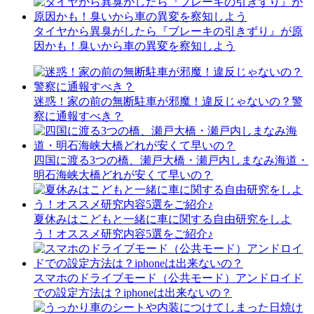
タイヤから異臭がしたら『ブレーキの引きずり』が原
因かも！臭いから車の異変を察知しよう
迷惑！家の前の無断駐車が邪魔！違反じゃないの？警
察に通報すべき？
四国に渡る3つの橋、瀬戸大橋・瀬戸内しまなみ海道・
明石海峡大橋どれが安くて早いの？
夏休みはこどもと一緒に車に関する自由研究をしよ
う！オススメ研究内容5選をご紹介♪
スマホのドライブモード（公共モード）アンドロイド
での設定方法は？iphoneは出来ないの？