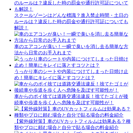
スクールゾーンはどんな標識？進入禁止時間・土日の
ルールは？違反した時の罰金や通行許可証についても
解説！
車のエアコンが臭い！一瞬で臭いを消し去る簡単な方
法から日常のお手入れまで
うっかり車のシートや内装につけてしまった日焼け止
め！簡単にキレイに落とすコツとは？
車からのポイ捨ては道路交通法違反！捨てたゴミが後
続車や歩道を歩く人へ危険を及ぼす可能性が！
【紫外線対策】車のUVカットフィルムは効果ある？種
類やプロに頼む場合と自分で貼る場合の料金紹介