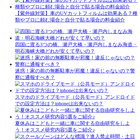
【紫外線対策】車のUVカットフィルムは効果ある？種
類やプロに頼む場合と自分で貼る場合の料金紹介
四国に渡る3つの橋、瀬戸大橋・瀬戸内しまなみ海道・
明石海峡大橋どれが安くて早いの？
迷惑！家の前の無断駐車が邪魔！違反じゃないの？警
察に通報すべき？
スマホのドライブモード（公共モード）アンドロイド
での設定方法は？iphoneは出来ないの？
夏休みはこどもと一緒に車に関する自由研究をしよ
う！オススメ研究内容5選をご紹介♪