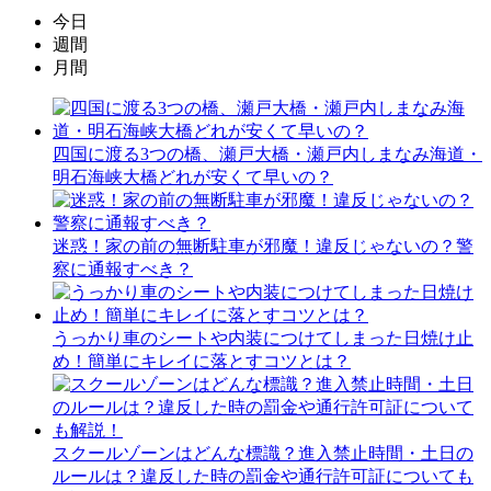
今日
週間
月間
四国に渡る3つの橋、瀬戸大橋・瀬戸内しまなみ海道・
明石海峡大橋どれが安くて早いの？
迷惑！家の前の無断駐車が邪魔！違反じゃないの？警
察に通報すべき？
うっかり車のシートや内装につけてしまった日焼け止
め！簡単にキレイに落とすコツとは？
スクールゾーンはどんな標識？進入禁止時間・土日の
ルールは？違反した時の罰金や通行許可証についても