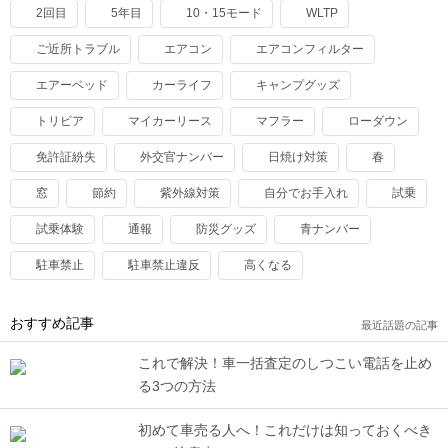
2回目
5年目
10・15モード
WLTP
ご近所トラブル
エアコン
エアコンフィルター
エアーベッド
カーライフ
キャンプグッズ
トリビア
マイカーリース
マフラー
ローダウン
免許証紛失
外交官ナンバー
日焼け対策
春
窓
節約
紫外線対策
自分でお手入れ
試乗
試乗体験
通報
防災グッズ
青ナンバー
駐車禁止
駐車禁止違反
高くなる
おすすめ記事
最近話題の記事
これで解決！車一括査定のしつこい電話を止め
る3つの方法
初めて車売る人へ！これだけは知っておくべき