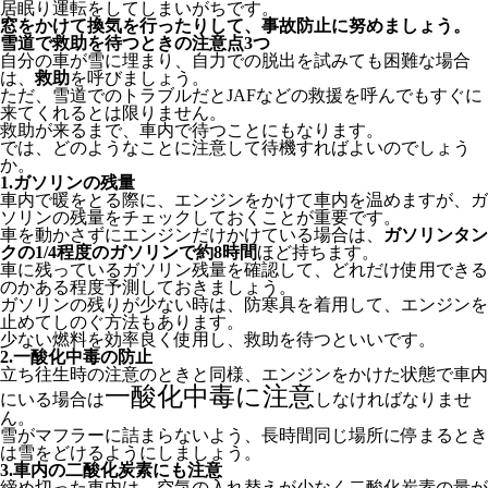
居眠り運転をしてしまいがちです。
窓をかけて換気を行ったりして、事故防止に努めましょう。
雪道で救助を待つときの注意点3つ
自分の車が雪に埋まり、自力での脱出を試みても困難な場合
は、
救助
を呼びましょう。
ただ、雪道でのトラブルだとJAFなどの救援を呼んでもすぐに
来てくれるとは限りません。
救助が来るまで、車内で待つことにもなります。
では、どのようなことに注意して待機すればよいのでしょう
か。
1.ガソリンの残量
車内で暖をとる際に、エンジンをかけて車内を温めますが、ガ
ソリンの残量をチェックしておくことが重要です。
車を動かさずにエンジンだけかけている場合は、
ガソリンタン
クの1/4程度のガソリンで約8時間
ほど持ちます。
車に残っているガソリン残量を確認して、どれだけ使用できる
のかある程度予測しておきましょう。
ガソリンの残りが少ない時は、防寒具を着用して、エンジンを
止めてしのぐ方法もあります。
少ない燃料を効率良く使用し、救助を待つといいです。
2.一酸化中毒の防止
立ち往生時の注意のときと同様、エンジンをかけた状態で車内
一酸化中毒に注意
にいる場合は
しなければなりませ
ん。
雪がマフラーに詰まらないよう、長時間同じ場所に停まるとき
は雪をどけるようにしましょう。
3.車内の二酸化炭素にも注意
締め切った車内は、空気の入れ替えが少なく二酸化炭素の量が