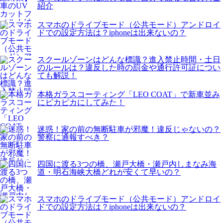
紹介
スマホのドライブモード（公共モード）アンドロイ
ドでの設定方法は？iphoneは出来ないの？
スクールゾーンはどんな標識？進入禁止時間・土日
のルールは？違反した時の罰金や通行許可証につい
ても解説！
本格ガラスコーティング「LEO COAT」で新車並み
にピカピカにしてみた！
迷惑！家の前の無断駐車が邪魔！違反じゃないの？
警察に通報すべき？
四国に渡る3つの橋、瀬戸大橋・瀬戸内しまなみ海
道・明石海峡大橋どれが安くて早いの？
スマホのドライブモード（公共モード）アンドロイ
ドでの設定方法は？iphoneは出来ないの？