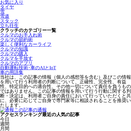
お気に入り
タイヤ
雪
雪道
スタック
立ち往生
クラッチのカテゴリー一覧
クルマのお手入れ術
クルマの節約術
楽しく便利なカーライフ
クルマの知識
クルマの購入
クルマを手放す
クルマのアプリ
自動運転技術･車のAIとIoT
車の用語集
当社は、この記事の情報（個人の感想等を含む）及びこの情報
を用いて行う利用者の判断について、正確性、完全性、有益
性、特定目的への適合性、その他一切について責任を負うもの
ではありません。この記事の情報を用いて行う行動に関する判
断・決定は、利用者ご自身の責任において行っていただくと共
に、必要に応じてご自身で専門家等に相談されることを推奨い
たします。
この記事の通報
アクセスランキング
最近の人気の記事
今日
週間
月間