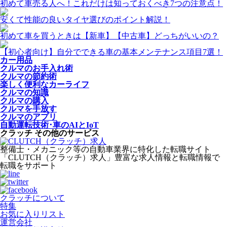
初めて車売る人へ！これだけは知っておくべき7つの注意点！
安くて性能の良いタイヤ選びのポイント解説！
初めて車を買うときは【新車】【中古車】どっちがいいの？
【初心者向け】自分でできる車の基本メンテナンス項目7選！
カー用品
クルマのお手入れ術
クルマの節約術
楽しく便利なカーライフ
クルマの知識
クルマの購入
クルマを手放す
クルマのアプリ
自動運転技術･車のAIとIoT
クラッチ その他のサービス
整備士・メカニック等の自動車業界に特化した転職サイト
「CLUTCH（クラッチ）求人」豊富な求人情報と転職情報で
転職をサポート
クラッチについて
特集
お気に入りリスト
運営会社