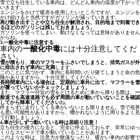
雪で立ち往生している車内は、どんどん車内の温度が下がって
いきます。
エンジンをかけて暖房を使用したいところですが、エンジンを
かけ続けると当然ですがガソリンが減っていきます。
再び動き出すことや立ち往生が解消され、目的地まで到着でき
るほどのガソリンは残しておきましょう。
ガソリンを使ってしまい、動けなくなっては意味がありません
からね。
3.一酸化中毒に注意する
車内の
一酸化中毒
には十分注意してくだ
さい。
雪が積もり、車のマフラーをふさいでしまうと、排気ガスが外
に排出されず車内に充満
します。
このことに気づかず、車内に長時間いたり寝てしまうと命の危
険がありますから、十分注意してください。
長時間車内にいる場合は、定期的に車外に出て、マフラーを雪
が覆っていないかチェックしましょう。
また、マフラー付近の雪をどけるために車から降りる際は、
一
般道でも高速道路でも必ず周囲の車が動いていないことを確認
してから降車してください
ね。
停まらずに走行してくる車がいないとも限りません。雪で視界
も悪い可能性がありますから、轢かれないように周りをよく見
て行動しましょう。
4.車が少しずつ動いている時は居眠り注意！
立ち往生の後方になると、完全に停止しておらず、非常にゆっ
くりなスピードで車が動いていることがあります。
このような時は、注意力が散漫なったり、暖かい車内の影響で