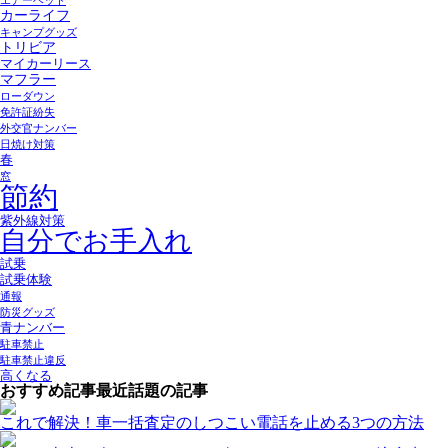
エアーベッド
カーライフ
キャンプグッズ
トリビア
マイカーリース
マフラー
ローダウン
免許証紛失
外交官ナンバー
日焼け対策
春
窓
節約
紫外線対策
自分でお手入れ
試乗
試乗体験
通報
防災グッズ
青ナンバー
駐車禁止
駐車禁止違反
高くなる
おすすめ記事
最近話題の記事
これで解決！車一括査定のしつこい電話を止める3つの方法