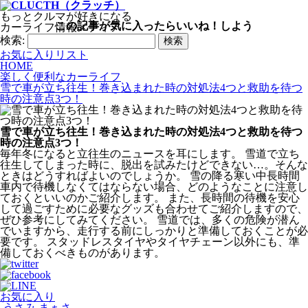
もっとクルマが好きになる
この記事が気に入ったらいいね！しよう
カーライフ情報メディア
検索:
お気に入りリスト
HOME
楽しく便利なカーライフ
雪で車が立ち往生！巻き込まれた時の対処法4つと救助を待つ
時の注意点3つ！
雪で車が立ち往生！巻き込まれた時の対処法4つと救助を待つ
時の注意点3つ！
毎年冬になると立往生のニュースを耳にします。 雪道で立ち
往生してしまった時に、脱出を試みたけどできない…。そんな
ときはどうすればよいのでしょうか。 雪の降る寒い中長時間
車内で待機しなくてはならない場合、どのようなことに注意し
ておくといいのかご紹介します。 また、長時間の待機を安心
して過ごすために必要なグッズも合わせてご紹介しますので、
ぜひ参考にしてみてください。 雪道では、多くの危険が潜ん
でいますから、走行する前にしっかりと準備しておくことが必
要です。 スタッドレスタイヤやタイヤチェーン以外にも、準
備しておくべきものがあります。
お気に入り
うさみ まぁさ