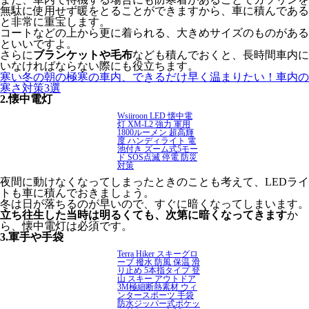
無駄に使用せず暖をとることができますから、車に積んである
と非常に重宝します。
コートなどの上から更に着られる、大きめサイズのものがある
といいですよ。
さらに
ブランケットや毛布
なども積んでおくと、長時間車内に
いなければならない際にも役立ちます。
寒い冬の朝の極寒の車内、できるだけ早く温まりたい！車内の
寒さ対策3選
2.懐中電灯
Wsiiroon LED 懐中電
灯 XM-L2 強力 軍用
1800ルーメン 超高輝
度 ハンディライト 電
池付き ズーム式5モー
ド SOS点滅 停電 防災
対策
夜間に動けなくなってしまったときのことも考えて、LEDライ
トも車に積んでおきましょう。
冬は日が落ちるのが早いので、すぐに暗くなってしまいます。
立ち往生した当時は明るくても、次第に暗くなってきます
か
ら、懐中電灯は必須です。
3.軍手や手袋
Terra Hiker スキーグロ
ーブ 撥水 防風 保温 滑
り止め 5本指タイプ 登
山 スキー アウトドア
3M極細断熱素材 ウィ
ンタースポーツ 手袋
防水ジッパー式ポケッ