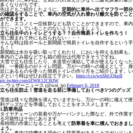
多くなりがちです。
先ほどもご紹介したように、
定期的に車外へ出てマフラー部分
の確認をすることで、車内の空気が入れ替わり酸欠を防ぐこと
ができます。
また、エコノミー症候群なども防ぐことができますので、車内
でじっとしていることのないようにしましょう。
立ち往生中のトイレどうする？？自作簡易トイレを作ろう！
雪に囲まれて外にも出られない・・・
そんな時は段ボールと新聞紙で簡易トイレを自作するという手
も！！
新聞紙は水分を吸い取ってくれたり、においを抑える効果も。
車内のごみ箱などでも箱の部分は代用できそうですね。
大雪で立ち往生したり、水道管が凍結して水が使えなくなった
時、一番困るのがトイレ問題。万が一の時への備えとして、身
近にあるものを使った簡易トイレの作り方をご紹介します。い
ざという時はぜひお役立て下さい。
https://t.co/wnShGQkpII
pic.twitter.com/iZWK12CBJW
— ウェザーニュース (@wni_jp)
February 6, 2018
立ち往生防止！雪道を走る前に準備しておくべき5つのグッズ
雪道は様々な危険を潜んでいますから、万が一の時に備えて便
利グッズなどを準備しておくことをオススメします。
1.防寒用品
タイヤチェーンの装着や万が一パンクした際など、外で作業す
る可能性は十分にあります。
長時間の作業になることも考えて
防寒着を車に積んでおきまし
ょう。
また、車内で待機する場合にも防寒着があることでガソリンを