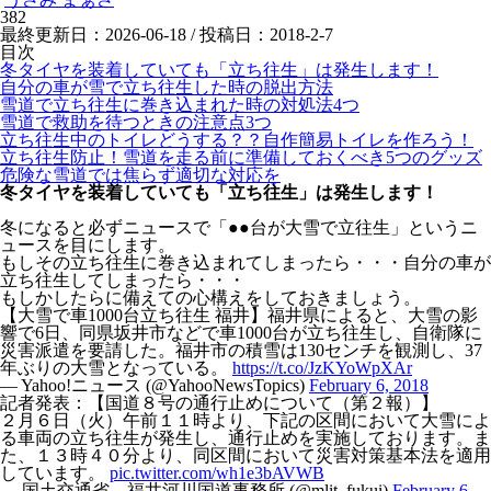
382
最終更新日：2026-06-18 / 投稿日：
2018-2-7
目次
冬タイヤを装着していても「立ち往生」は発生します！
自分の車が雪で立ち往生した時の脱出方法
雪道で立ち往生に巻き込まれた時の対処法4つ
雪道で救助を待つときの注意点3つ
立ち往生中のトイレどうする？？自作簡易トイレを作ろう！
立ち往生防止！雪道を走る前に準備しておくべき5つのグッズ
危険な雪道では焦らず適切な対応を
冬タイヤを装着していても「立ち往生」は発生します！
冬になると必ずニュースで「●●台が大雪で立往生」というニ
ュースを目にします。
もしその立ち往生に巻き込まれてしまったら・・・自分の車が
立ち往生してしまったら・・・
もしかしたらに備えての心構えをしておきましょう。
【大雪で車1000台立ち往生 福井】福井県によると、大雪の影
響で6日、同県坂井市などで車1000台が立ち往生し、自衛隊に
災害派遣を要請した。福井市の積雪は130センチを観測し、37
年ぶりの大雪となっている。
https://t.co/JzKYoWpXAr
— Yahoo!ニュース (@YahooNewsTopics)
February 6, 2018
記者発表：【国道８号の通行止めについて（第２報）】
２月６日（火）午前１１時より、下記の区間において大雪によ
る車両の立ち往生が発生し、通行止めを実施しております。ま
た、１３時４０分より、同区間において災害対策基本法を適用
しています。
pic.twitter.com/wh1e3bAVWB
— 国土交通省 福井河川国道事務所 (@mlit_fukui)
February 6,