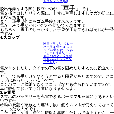
ト付き メンズ (M)
「軍手」
脱出作業をする際に役立つのが
です。
雪を掻き出したりする際に、非常に重宝しますしケガの防止に
も役立ちます。
また、軍手以外にもゴム手袋もオススメです。
雪がしみて手がかじかむのを防いでくれますよ。
もちろん、雪用のしっかりした手袋が用意できればそれが一番
ですね。
4.スコップ
除雪ブラシ&スクレー
パー付き 雪かき スコ
ップ 軽量 500g メタル
ブレード補強タイプ
簡単 組み立て式 伸縮
式 85cm～113cm コン
パクト (1)
雪かきをしたり、タイヤの下の雪を固めたりするのに役立ちま
す。
どうしても手だけでやろうとすると限界がありますので、スコ
ップはあったほうが安心です。
コンパクトに収納できるスコップなども売られていますので、
車に載せておいても邪魔になりませんよ。
5.充電器
スマホのバッテリーを充電できるポータブル充電器もあるとい
いですね。
救助の要請や家族との連絡手段に使うスマホが使えなくなって
しまったら大変です。
また、救助を待つ時間に情報を集取したりもできますから、一