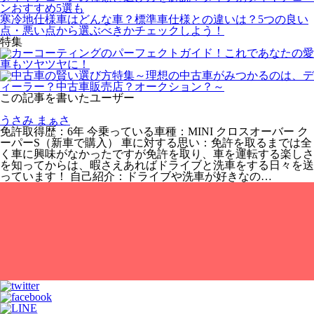
ンおすすめ5選も
寒冷地仕様車はどんな車？標準車仕様との違いは？5つの良い
点・悪い点から選ぶべきかチェックしよう！
特集
この記事を書いたユーザー
うさみ まぁさ
免許取得歴：6年 今乗っている車種：MINI クロスオーバー ク
ーパーS（新車で購入） 車に対する思い：免許を取るまでは全
く車に興味がなかったですが免許を取り、車を運転する楽しさ
を知ってからは、暇さえあればドライブと洗車をする日々を送
っています！ 自己紹介：ドライブや洗車が好きなの…