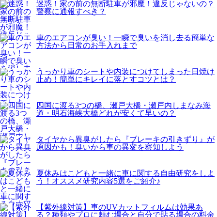
迷惑！家の前の無断駐車が邪魔！違反じゃないの？
警察に通報すべき？
車のエアコンが臭い！一瞬で臭いを消し去る簡単な
方法から日常のお手入れまで
うっかり車のシートや内装につけてしまった日焼け
止め！簡単にキレイに落とすコツとは？
四国に渡る3つの橋、瀬戸大橋・瀬戸内しまなみ海
道・明石海峡大橋どれが安くて早いの？
タイヤから異臭がしたら『ブレーキの引きずり』が
原因かも！臭いから車の異変を察知しよう
夏休みはこどもと一緒に車に関する自由研究をしよ
う！オススメ研究内容5選をご紹介♪
【紫外線対策】車のUVカットフィルムは効果あ
る？種類やプロに頼む場合と自分で貼る場合の料金