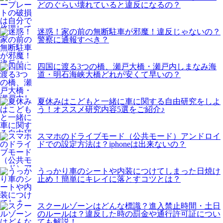
どのぐらい壊れていると違反になるの？
迷惑！家の前の無断駐車が邪魔！違反じゃないの？
警察に通報すべき？
四国に渡る3つの橋、瀬戸大橋・瀬戸内しまなみ海
道・明石海峡大橋どれが安くて早いの？
夏休みはこどもと一緒に車に関する自由研究をしよ
う！オススメ研究内容5選をご紹介♪
スマホのドライブモード（公共モード）アンドロイ
ドでの設定方法は？iphoneは出来ないの？
うっかり車のシートや内装につけてしまった日焼け
止め！簡単にキレイに落とすコツとは？
スクールゾーンはどんな標識？進入禁止時間・土日
のルールは？違反した時の罰金や通行許可証につい
ても解説！