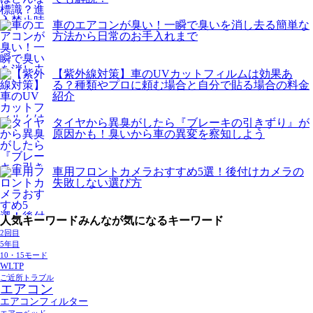
車のエアコンが臭い！一瞬で臭いを消し去る簡単な
方法から日常のお手入れまで
【紫外線対策】車のUVカットフィルムは効果あ
る？種類やプロに頼む場合と自分で貼る場合の料金
紹介
タイヤから異臭がしたら『ブレーキの引きずり』が
原因かも！臭いから車の異変を察知しよう
車用フロントカメラおすすめ5選！後付けカメラの
失敗しない選び方
人気キーワード
みんなが気になるキーワード
2回目
5年目
10・15モード
WLTP
ご近所トラブル
エアコン
エアコンフィルター