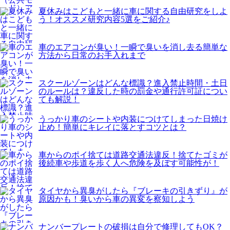
夏休みはこどもと一緒に車に関する自由研究をしよ
う！オススメ研究内容5選をご紹介♪
車のエアコンが臭い！一瞬で臭いを消し去る簡単な
方法から日常のお手入れまで
スクールゾーンはどんな標識？進入禁止時間・土日
のルールは？違反した時の罰金や通行許可証につい
ても解説！
うっかり車のシートや内装につけてしまった日焼け
止め！簡単にキレイに落とすコツとは？
車からのポイ捨ては道路交通法違反！捨てたゴミが
後続車や歩道を歩く人へ危険を及ぼす可能性が！
タイヤから異臭がしたら『ブレーキの引きずり』が
原因かも！臭いから車の異変を察知しよう
ナンバープレートの破損は自分で修理してもOK？