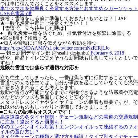
つは車に積んでおくことをオススメします。
車でスマホを効率良く充電する方法とおすすめシガーソケット
USB充電器5選
参考：雪道を走る前に準備しておきたいものとは？｜JAF
★一酸化炭素中毒にご注意ください！！
【雪道で、立ち往生した時は】
●一酸化炭素中毒を防ぐため、排気管付近を頻繁に除雪する
●窓を開けて換気する
●知人や警察に消息を伝えながら救助を待つ
https://t.co/cNDAAMiVz1
pic.twitter.com/mNzRIRjLJo
— 朝日新聞デザイン部 (@asahi_designbu)
February 6, 2018
砂や、簡易トイレに使えそうな新聞紙も用意しておくとよいで
すね！
危険な雪道では焦らず適切な対応を
立ち往生してしまったら、一番は焦らずに行動することです。
雪道での立ち往生では、自分が事故を起こしていなくても渋滞
に巻き込まれることも考えらます。
救助や通行が可能になるまでに待機できるような防寒着や充電
器などのグッズも準備しておくと安心です。
スタッドレスタイヤやタイヤチェーンの装着も重要ですが、そ
れ以外のものもしっかりと準備しておきましょう。
■こちらの記事もオススメです！
高速道路の冬タイヤ規制・チェーン規制などの雪道の交通規制
に注意！違反すると罰則も！
冬のエンジンオイル対策！エンジンオイルって凍結するの？オ
イルの選び方は？
タイヤチェーンの種類と選び方を解説！タイプ別タイヤチェー