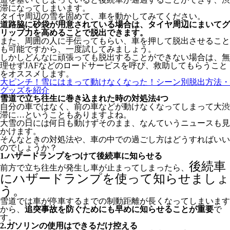
滞になってしまいます。
タイヤ周辺の雪を固めて、車を動かしてみてください。
道路脇に砂袋が用意されている場合は、タイヤ周辺にまいてグ
リップ力を高めることで脱出できます。
また、周囲の人に手伝ってもらい、車を押して脱出させること
も可能ですから、一度試してみましょう。
しかしどんなに頑張っても脱出することができない場合は、無
理せずJAFなどのロードサービスを呼び、救助してもらうこと
をオススメします。
大ピンチ！雪にはまって動けなくなった！シーン別脱出方法・
グッズを紹介
雪道で立ち往生に巻き込まれた時の対処法4つ
自分の車ではなく、前の車などが動けなくなってしまって大渋
滞に…ということもありますよね。
大雪の日には何日も動けずそのまま、なんていうニュースも見
かけます。
そんなときの対処法や、車の中での過ごし方はどうすればいい
のでしょうか？
1.ハザードランプをつけて後続車に知らせる
後続車
前方で立ち往生が発生し車が止まってしまったら、
にハザードランプを使って知らせましょ
う。
雪道では車が停車するまでの制動距離が長くなってしまいます
から、
追突事故を防ぐためにも早めに知らせることが重要
で
す。
2.ガソリンの使用はできるだけ控える