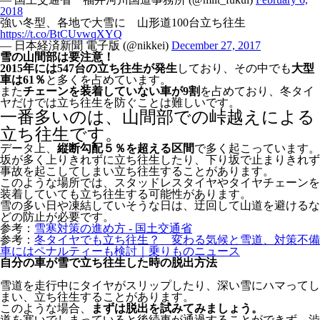
2018
強い冬型、各地で大雪に 山形道100台立ち往生
https://t.co/BtCUvwqXYQ
— 日本経済新聞 電子版 (@nikkei)
December 27, 2017
雪の山間部は要注意！
2015年には547台の立ち往生が発生
しており、その中でも
大型
車は61％
と多くを占めています。
また
チェーンを装着していない車が9割
を占めており、冬タイ
ヤだけでは立ち往生を防ぐことは難しいです。
一番多いのは、山間部での峠越えによる
立ち往生です。
データ上、
縦断勾配５％を超える区間
で多く起こっています。
坂が多く上りきれずに立ち往生したり、下り坂で止まりきれず
事故を起こしてしまい立ち往生することがあります。
このような場所では、スタッドレスタイヤやタイヤチェーンを
装着していても立ち往生する可能性があります。
雪の多い日や凍結していそうな日は、迂回して山道を避けるな
どの防止が必要です。
参考：
雪寒対策の進め方 - 国土交通省
参考：
冬タイヤでも立ち往生？ 変わる気候と雪道、対策不備
車にはペナルティーも検討｜乗りものニュース
自分の車が雪で立ち往生した時の脱出方法
雪道を走行中にタイヤがスリップしたり、深い雪にハマってし
まい、立ち往生することがあります。
このような場合、
まずは脱出を試みてみましょう。
道を塞いでしまっていると後続車が通過することができず、渋