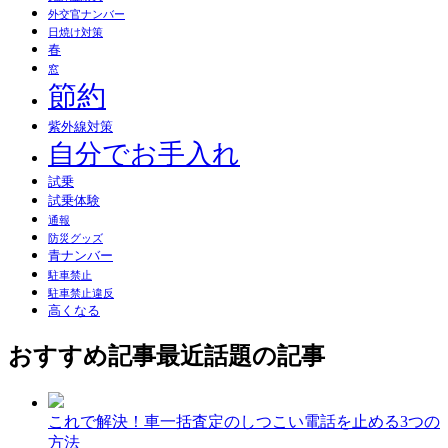
外交官ナンバー
日焼け対策
春
窓
節約
紫外線対策
自分でお手入れ
試乗
試乗体験
通報
防災グッズ
青ナンバー
駐車禁止
駐車禁止違反
高くなる
おすすめ記事
最近話題の記事
これで解決！車一括査定のしつこい電話を止める3つの
方法