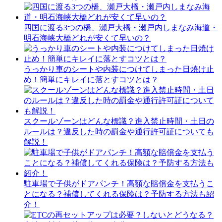
四国に渡る3つの橋、瀬戸大橋・瀬戸内しまなみ海道・
明石海峡大橋どれが安くて早いの？
うっかり車のシートや内装につけてしまった日焼け止
め！簡単にキレイに落とすコツとは？
スクールゾーンはどんな標識？進入禁止時間・土日の
ルールは？違反した時の罰金や通行許可証についても
解説！
駐車場で子供がドアパンチ！高額な賠償金を支払うこ
とになる？補償してくれる保険は？予防する方法も紹
介！