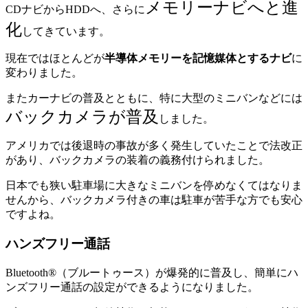
メモリーナビへと進
CDナビからHDDへ、さらに
化
してきています。
現在ではほとんどが
半導体メモリーを記憶媒体とするナビ
に
変わりました。
またカーナビの普及とともに、特に大型のミニバンなどには
バックカメラが普及
しました。
アメリカでは後退時の事故が多く発生していたことで法改正
があり、バックカメラの装着の義務付けられました。
日本でも狭い駐車場に大きなミニバンを停めなくてはなりま
せんから、バックカメラ付きの車は駐車が苦手な方でも安心
ですよね。
ハンズフリー通話
Bluetooth®（ブルートゥース）が爆発的に普及し、簡単にハ
ンズフリー通話の設定ができるようになりました。