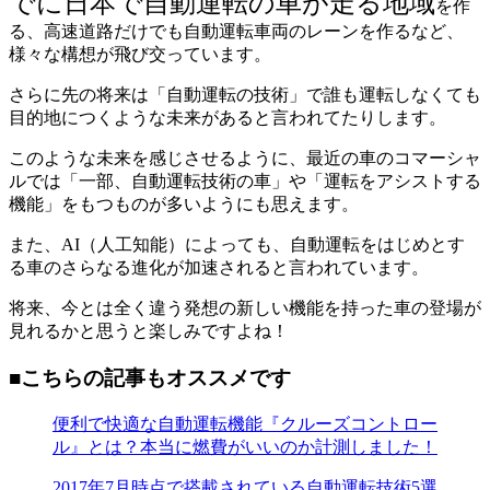
でに日本で自動運転の車が走る地域
を作
る、高速道路だけでも自動運転車両のレーンを作るなど、
様々な構想が飛び交っています。
さらに先の将来は「自動運転の技術」で誰も運転しなくても
目的地につくような未来があると言われてたりします。
このような未来を感じさせるように、最近の車のコマーシャ
ルでは「一部、自動運転技術の車」や「運転をアシストする
機能」をもつものが多いようにも思えます。
また、AI（人工知能）によっても、自動運転をはじめとす
る車のさらなる進化が加速されると言われています。
将来、今とは全く違う発想の新しい機能を持った車の登場が
見れるかと思うと楽しみですよね！
■こちらの記事もオススメです
便利で快適な自動運転機能『クルーズコントロー
ル』とは？本当に燃費がいいのか計測しました！
2017年7月時点で搭載されている自動運転技術5選