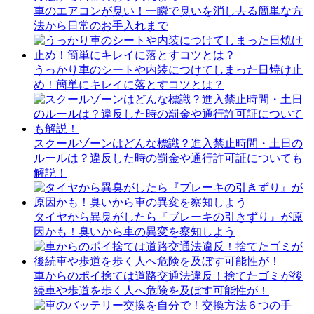
車のエアコンが臭い！一瞬で臭いを消し去る簡単な方
法から日常のお手入れまで
うっかり車のシートや内装につけてしまった日焼け止
め！簡単にキレイに落とすコツとは？
スクールゾーンはどんな標識？進入禁止時間・土日の
ルールは？違反した時の罰金や通行許可証についても
解説！
タイヤから異臭がしたら『ブレーキの引きずり』が原
因かも！臭いから車の異変を察知しよう
車からのポイ捨ては道路交通法違反！捨てたゴミが後
続車や歩道を歩く人へ危険を及ぼす可能性が！