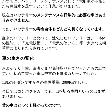
かつては、バッテリーメンテナンスとして「電解液が不足し
たら蒸留水を足す」という作業がありました。
現在は
バッテリーのメンテナンスを日常的に必要な車はあま
りみかけません
。
また、
バッテリーの寿命自体もどんどん長くなっています
。
従来のバッテリーと比べて、進化したバッテリーは、「本体
の性能」、「充電技術」、「電気の使い方」等、大きな技術
革新によりもたらされています。
車の重さの変化
およそ３０年前、筆者がまだ免許取りたてだったころの話で
すが、初めて乗った車は中古のトヨタカリーナでした。
1.8Lのセダンですがその車両重量は980Kgでした。
今日ではコンパクトカーでも、1tを切る車両というのはまず
ありません。
昔の車はとっても軽かったのです。