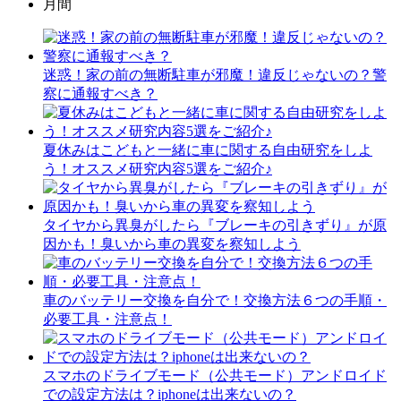
月間
迷惑！家の前の無断駐車が邪魔！違反じゃないの？警
察に通報すべき？
夏休みはこどもと一緒に車に関する自由研究をしよ
う！オススメ研究内容5選をご紹介♪
タイヤから異臭がしたら『ブレーキの引きずり』が原
因かも！臭いから車の異変を察知しよう
車のバッテリー交換を自分で！交換方法６つの手順・
必要工具・注意点！
スマホのドライブモード（公共モード）アンドロイド
での設定方法は？iphoneは出来ないの？