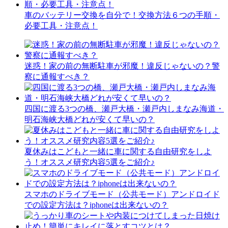
車のバッテリー交換を自分で！交換方法６つの手順・
必要工具・注意点！
迷惑！家の前の無断駐車が邪魔！違反じゃないの？警
察に通報すべき？
四国に渡る3つの橋、瀬戸大橋・瀬戸内しまなみ海道・
明石海峡大橋どれが安くて早いの？
夏休みはこどもと一緒に車に関する自由研究をしよ
う！オススメ研究内容5選をご紹介♪
スマホのドライブモード（公共モード）アンドロイド
での設定方法は？iphoneは出来ないの？