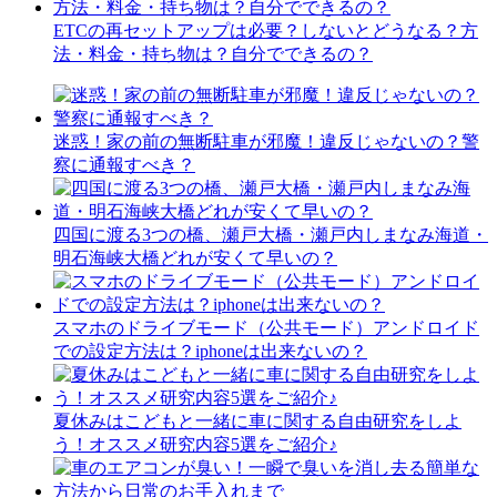
ETCの再セットアップは必要？しないとどうなる？方
法・料金・持ち物は？自分でできるの？
迷惑！家の前の無断駐車が邪魔！違反じゃないの？警
察に通報すべき？
四国に渡る3つの橋、瀬戸大橋・瀬戸内しまなみ海道・
明石海峡大橋どれが安くて早いの？
スマホのドライブモード（公共モード）アンドロイド
での設定方法は？iphoneは出来ないの？
夏休みはこどもと一緒に車に関する自由研究をしよ
う！オススメ研究内容5選をご紹介♪