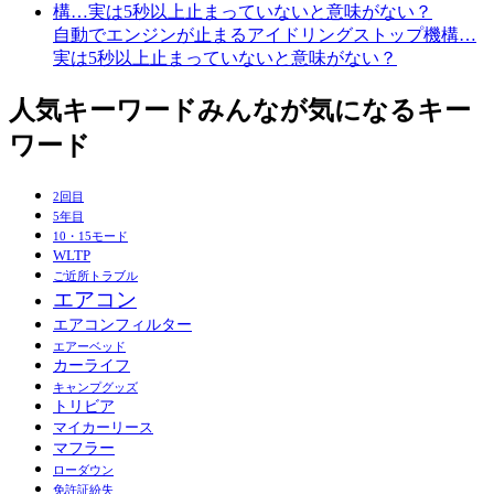
自動でエンジンが止まるアイドリングストップ機構…
実は5秒以上止まっていないと意味がない？
人気キーワード
みんなが気になるキー
ワード
2回目
5年目
10・15モード
WLTP
ご近所トラブル
エアコン
エアコンフィルター
エアーベッド
カーライフ
キャンプグッズ
トリビア
マイカーリース
マフラー
ローダウン
免許証紛失