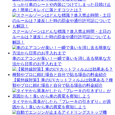
うっかり車のシートや内装につけてしまった日焼け止
め！簡単にキレイに落とすコツとは？
スクールゾーンはどんな標識？進入禁止時間・土日の
ルールは？違反した時の罰金や通行許可証についても
解説！
車のエアコンが臭い！一瞬で臭いを消し去る簡単な方
法から日常のお手入れまで
【紫外線対策】車のUVカットフィルムは効果ある？種
類やプロに頼む場合と自分で貼る場合の料金紹介
タイヤから異臭がしたら『ブレーキの引きずり』が原
因かも！臭いから車の異変を察知しよう