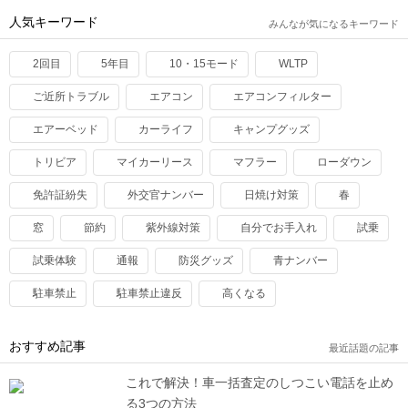
人気キーワード
みんなが気になるキーワード
2回目
5年目
10・15モード
WLTP
ご近所トラブル
エアコン
エアコンフィルター
エアーベッド
カーライフ
キャンプグッズ
トリビア
マイカーリース
マフラー
ローダウン
免許証紛失
外交官ナンバー
日焼け対策
春
窓
節約
紫外線対策
自分でお手入れ
試乗
試乗体験
通報
防災グッズ
青ナンバー
駐車禁止
駐車禁止違反
高くなる
おすすめ記事
最近話題の記事
これで解決！車一括査定のしつこい電話を止め
る3つの方法