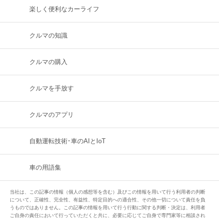
楽しく便利なカーライフ
クルマの知識
クルマの購入
クルマを手放す
クルマのアプリ
自動運転技術･車のAIとIoT
車の用語集
当社は、この記事の情報（個人の感想等を含む）及びこの情報を用いて行う利用者の判断
について、正確性、完全性、有益性、特定目的への適合性、その他一切について責任を負
うものではありません。この記事の情報を用いて行う行動に関する判断・決定は、利用者
ご自身の責任において行っていただくと共に、必要に応じてご自身で専門家等に相談され