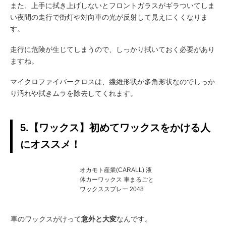
また、上手に拭き上げしないとフロントガラスがギラついてしま
い夜間の走行で街灯や対向車の光が反射して見えにくくなりま
す。
走行に危険が生じてしまうので、しっかり拭いておく必要があり
ますね。
マイクロファイバークロスは、繊維形状が多角形状なのでしっか
り汚れや拭きムラを除去してくれます。
5.【ワックス】初めてワックスをかける人
にオススメ！
オカモト産業(CARALL) 液
体カーワックス 車まるごと
ワックススプレー 2048
車のワックスがけって
意外と大変
なんです。