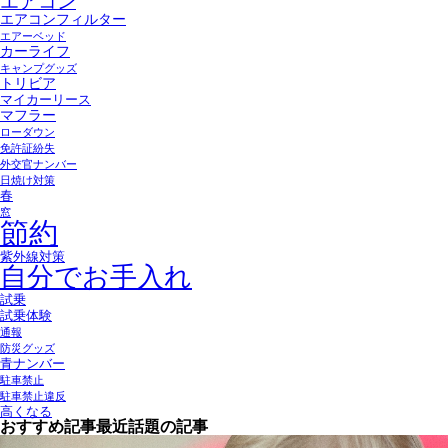
エアコン
エアコンフィルター
エアーベッド
カーライフ
キャンプグッズ
トリビア
マイカーリース
マフラー
ローダウン
免許証紛失
外交官ナンバー
日焼け対策
春
窓
節約
紫外線対策
自分でお手入れ
試乗
試乗体験
通報
防災グッズ
青ナンバー
駐車禁止
駐車禁止違反
高くなる
おすすめ記事
最近話題の記事