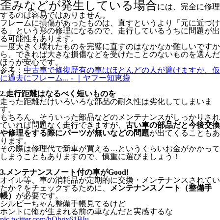
歪みなどが発生している場合
には、完全に修理
するのは容易ではありません。
フレームに損傷があったものは、直すというより「元に近づけ
る」という形の修理になるので、走行しているうちに問題が出
る可能性もあります。
一度大きく壊れたものを完璧に直すのはなかなか難しいですか
ら、できれば大きな損傷などを受けたことのないものを選んだ
ほうが安心です。
参考：
中古車で修復歴有の車はほとんどの人が避けますが、仮
に過去にフレーム... - ｜ヤフー知恵袋
2.走行距離はなるべく短いものを
走った距離だけいろいろな部品の耐久性は劣化してしまいま
す。
もちろん、そういった部品などのメンテナンスがしっかりされ
ていれば問題なく走行できますが、
古い車の部品だと今後交換
や修理をする際にパーツが無いなどの問題
が出てくることもあ
ります。
その際は修理代で新車が買える…というくらいお金がかかって
しまうこともありますので、慎重に選びましょう！
3.メンテナンスノート付の車がGood!
オイル等、車の消耗品が定期的に交換・メンテナンスされてい
たか？をチェックするために、
メンテナンスノート（整備手
帳）
が必要です。
シルビーちゃん整備手帳見てるけど
ホントに俺が生まれる前の車なんだと実感するな
pic.twitter.com/hObgx61BIu