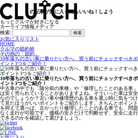
この記事が気に入ったらいいね！しよう
もっとクルマが好きになる
カーライフ情報メディア
検索:
お気に入りリスト
HOME
クルマの節約術
その他の「節約」
10年落ちの古い車に乗りたい方へ、買う前にチェックすべきポ
イント3つをご紹介！
10年落ちの古い車に乗りたい方へ、買う前にチェックすべきポ
イント3つをご紹介！
中古車の中でも「随分前の車種」や「修理したことのある車」
は安く売られていることがありますよね。そういった車は安全
なのでしょうか？古い車や修理歴のある車を選ぶ時に気をつけ
て見たほうがいいポイントをご紹介します。きちんとポイント
を抑えて選べば、古かったり修理したことのある車でも、問題
なく走行が可能です。価格の安さだけで判断せず、安全に走行
できるのかを確認して選びましょう。
お気に入り