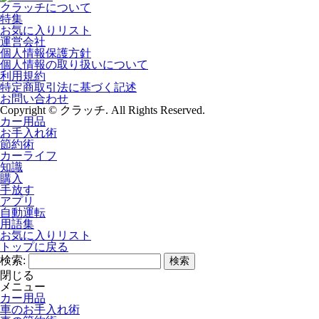
クラッチについて
特集
お気に入りリスト
運営会社
個人情報保護方針
個人情報の取り扱いについて
利用規約
特定商取引法に基づく記述
お問い合わせ
Copyright © クラッチ. All Rights Reserved.
カー用品
お手入れ術
節約術
カーライフ
知識
購入
手放す
アプリ
自動運転
用語集
お気に入りリスト
トップに戻る
検索:
閉じる
メニュー
カー用品
車のお手入れ術