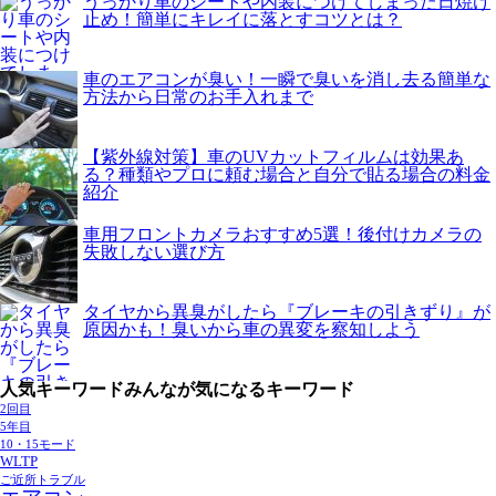
うっかり車のシートや内装につけてしまった日焼け
止め！簡単にキレイに落とすコツとは？
車のエアコンが臭い！一瞬で臭いを消し去る簡単な
方法から日常のお手入れまで
【紫外線対策】車のUVカットフィルムは効果あ
る？種類やプロに頼む場合と自分で貼る場合の料金
紹介
車用フロントカメラおすすめ5選！後付けカメラの
失敗しない選び方
タイヤから異臭がしたら『ブレーキの引きずり』が
原因かも！臭いから車の異変を察知しよう
人気キーワード
みんなが気になるキーワード
2回目
5年目
10・15モード
WLTP
ご近所トラブル