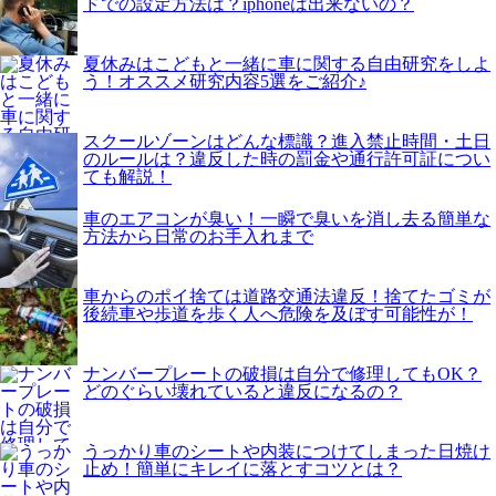
ドでの設定方法は？iphoneは出来ないの？
夏休みはこどもと一緒に車に関する自由研究をしよ
う！オススメ研究内容5選をご紹介♪
スクールゾーンはどんな標識？進入禁止時間・土日
のルールは？違反した時の罰金や通行許可証につい
ても解説！
車のエアコンが臭い！一瞬で臭いを消し去る簡単な
方法から日常のお手入れまで
車からのポイ捨ては道路交通法違反！捨てたゴミが
後続車や歩道を歩く人へ危険を及ぼす可能性が！
ナンバープレートの破損は自分で修理してもOK？
どのぐらい壊れていると違反になるの？
うっかり車のシートや内装につけてしまった日焼け
止め！簡単にキレイに落とすコツとは？