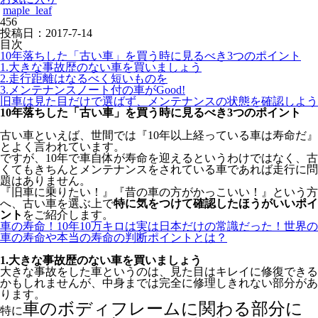
maple_leaf
456
投稿日：
2017-7-14
目次
10年落ちした「古い車」を買う時に見るべき3つのポイント
1.大きな事故歴のない車を買いましょう
2.走行距離はなるべく短いものを
3.メンテナンスノート付の車がGood!
旧車は見た目だけで選ばず、メンテナンスの状態を確認しよう
10年落ちした「古い車」を買う時に見るべき3つのポイント
古い車といえば、世間では『10年以上経っている車は寿命だ』
とよく言われています。
ですが、10年で車自体が寿命を迎えるというわけではなく、古
くてもきちんとメンテナンスをされている車であれば走行に問
題はありません。
『旧車に乗りたい！』『昔の車の方がかっこいい！』という方
へ、古い車を選ぶ上で
特に気をつけて確認したほうがいいポイ
ント
をご紹介します。
車の寿命！10年10万キロは実は日本だけの常識だった！世界の
車の寿命や本当の寿命の判断ポイントとは？
1.大きな事故歴のない車を買いましょう
大きな事故をした車というのは、見た目はキレイに修復できる
かもしれませんが、中身までは完全に修理しきれない部分があ
ります。
車のボディフレームに関わる部分に
特に