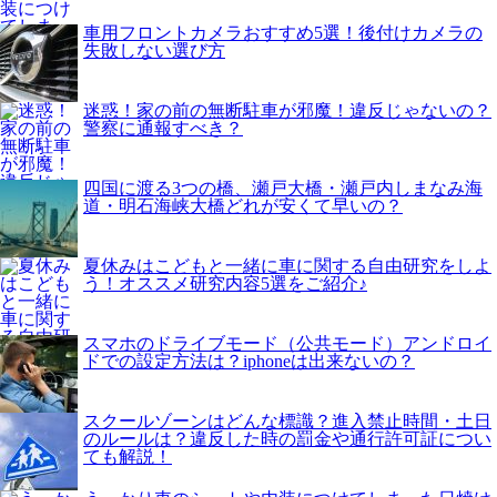
車用フロントカメラおすすめ5選！後付けカメラの
失敗しない選び方
迷惑！家の前の無断駐車が邪魔！違反じゃないの？
警察に通報すべき？
四国に渡る3つの橋、瀬戸大橋・瀬戸内しまなみ海
道・明石海峡大橋どれが安くて早いの？
夏休みはこどもと一緒に車に関する自由研究をしよ
う！オススメ研究内容5選をご紹介♪
スマホのドライブモード（公共モード）アンドロイ
ドでの設定方法は？iphoneは出来ないの？
スクールゾーンはどんな標識？進入禁止時間・土日
のルールは？違反した時の罰金や通行許可証につい
ても解説！