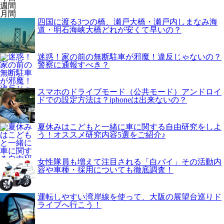
週間
月間
四国に渡る3つの橋、瀬戸大橋・瀬戸内しまなみ海
道・明石海峡大橋どれが安くて早いの？
迷惑！家の前の無断駐車が邪魔！違反じゃないの？
警察に通報すべき？
スマホのドライブモード（公共モード）アンドロイ
ドでの設定方法は？iphoneは出来ないの？
夏休みはこどもと一緒に車に関する自由研究をしよ
う！オススメ研究内容5選をご紹介♪
女性隊員も増えて注目される「白バイ」その活動内
容や車種・採用についても徹底調査！
運転しやすい湾岸線を使って、大阪の展望台巡りド
ライブへ行こう！