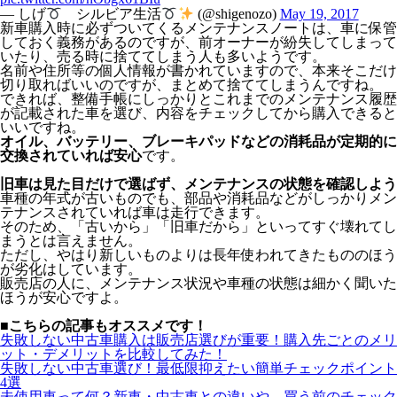
— しげ
シルビア生活
(@shigenozo)
May 19, 2017
新車購入時に必ずついてくるメンテナンスノートは、車に保管
しておく義務があるのですが、前オーナーが紛失してしまって
いたり、売る時に捨ててしまう人も多いようです。
名前や住所等の個人情報が書かれていますので、本来そこだけ
切り取ればいいのですが、まとめて捨ててしまうんですね。
できれば、整備手帳にしっかりとこれまでのメンテナンス履歴
が記載された車を選び、内容をチェックしてから購入できると
いいですね。
オイル、バッテリー、ブレーキパッドなどの消耗品が定期的に
交換されていれば安心
です。
旧車は見た目だけで選ばず、メンテナンスの状態を確認しよう
車種の年式が古いものでも、部品や消耗品などがしっかりメン
テナンスされていれば車は走行できます。
そのため、「古いから」「旧車だから」といってすぐ壊れてし
まうとは言えません。
ただし、やはり新しいものよりは長年使われてきたもののほう
が劣化はしています。
販売店の人に、メンテナンス状況や車種の状態は細かく聞いた
ほうが安心ですよ。
■こちらの記事もオススメです！
失敗しない中古車購入は販売店選びが重要！購入先ごとのメリ
ット・デメリットを比較してみた！
失敗しない中古車選び！最低限抑えたい簡単チェックポイント
4選
未使用車って何？新車・中古車との違いや、買う前のチェック