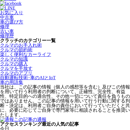
お気に入り
中古車
車の選び方
修理
古い車
修理歴
クラッチのカテゴリー一覧
クルマのお手入れ術
クルマの節約術
楽しく便利なカーライフ
クルマの知識
クルマの購入
クルマを手放す
クルマのアプリ
自動運転技術･車のAIとIoT
車の用語集
当社は、この記事の情報（個人の感想等を含む）及びこの情報
を用いて行う利用者の判断について、正確性、完全性、有益
性、特定目的への適合性、その他一切について責任を負うもの
ではありません。この記事の情報を用いて行う行動に関する判
断・決定は、利用者ご自身の責任において行っていただくと共
に、必要に応じてご自身で専門家等に相談されることを推奨い
たします。
この記事の通報
アクセスランキング
最近の人気の記事
今日