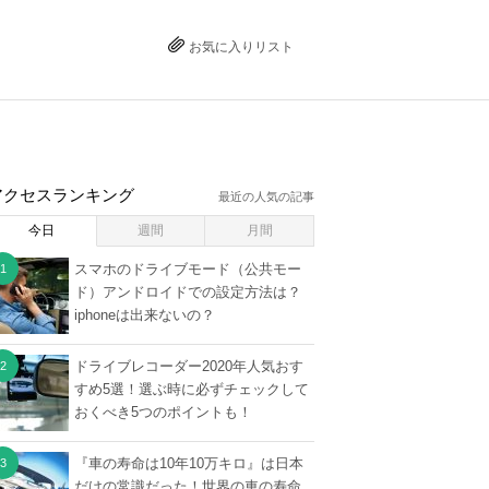
お気に入りリスト
アクセスランキング
最近の人気の記事
今日
週間
月間
スマホのドライブモード（公共モー
ド）アンドロイドでの設定方法は？
iphoneは出来ないの？
ドライブレコーダー2020年人気おす
すめ5選！選ぶ時に必ずチェックして
おくべき5つのポイントも！
『車の寿命は10年10万キロ』は日本
だけの常識だった！世界の車の寿命