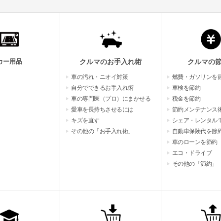
カー用品
クルマのお手入れ術
クルマの
車の汚れ・ニオイ対策
燃費・ガソリンを
自分でできるお手入れ術
車検を節約
車の専門医（プロ）にまかせる
税金を節約
愛車を長持ちさせるには
節約メンテナンス
キズを直す
シェア・レンタル
その他の「お手入れ術」
自動車保険代を節
車のローンを節約
エコ・ドライブ
その他の「節約」