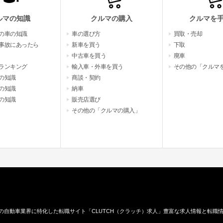
ルマの知識
クルマの購入
クルマを
の車の知識
車の選び方
買取・売却
事故にあったら
新車を買う
下取
中古車を買う
廃車
ランキング
輸入車・外車を買う
その他の「クルマ
の知識
商談・契約
の知識
納車
の知識
販売店選び
その他の「クルマの購入」
の自動車業界に特化した転職サイト「CLUTCH（クラッチ）求人」豊富な求人情報と転職