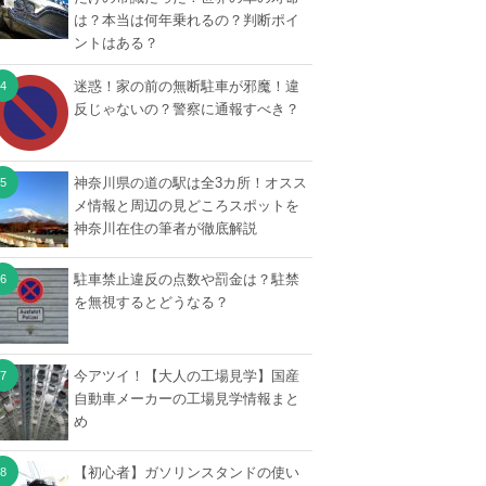
は？本当は何年乗れるの？判断ポイ
ントはある？
迷惑！家の前の無断駐車が邪魔！違
反じゃないの？警察に通報すべき？
神奈川県の道の駅は全3カ所！オスス
メ情報と周辺の見どころスポットを
神奈川在住の筆者が徹底解説
駐車禁止違反の点数や罰金は？駐禁
を無視するとどうなる？
今アツイ！【大人の工場見学】国産
自動車メーカーの工場見学情報まと
め
【初心者】ガソリンスタンドの使い