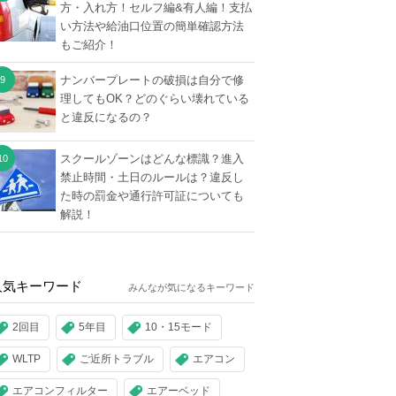
方・入れ方！セルフ編&有人編！支払
い方法や給油口位置の簡単確認方法
もご紹介！
ナンバープレートの破損は自分で修
理してもOK？どのぐらい壊れている
と違反になるの？
スクールゾーンはどんな標識？進入
禁止時間・土日のルールは？違反し
た時の罰金や通行許可証についても
解説！
人気キーワード
みんなが気になるキーワード
2回目
5年目
10・15モード
WLTP
ご近所トラブル
エアコン
エアコンフィルター
エアーベッド