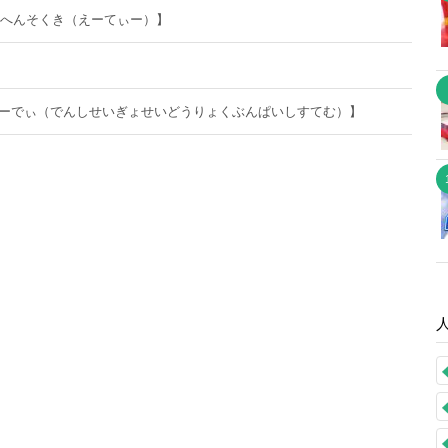
くへんそくき（えーてぃー）】
びーでぃ（でんしせいぎょせいどうりょくぶんぱいしすてむ）】