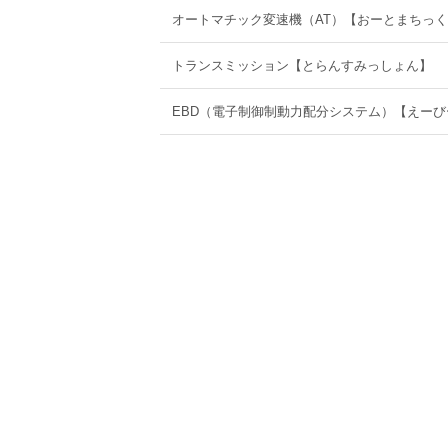
オートマチック変速機（AT）【おーとまちっ
トランスミッション【とらんすみっしょん】
EBD（電子制御制動力配分システム）【えー