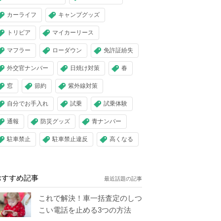
カーライフ
キャンプグッズ
トリビア
マイカーリース
マフラー
ローダウン
免許証紛失
外交官ナンバー
日焼け対策
春
窓
節約
紫外線対策
自分でお手入れ
試乗
試乗体験
通報
防災グッズ
青ナンバー
駐車禁止
駐車禁止違反
高くなる
おすすめ記事
最近話題の記事
これで解決！車一括査定のしつ
こい電話を止める3つの方法