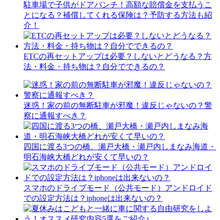
駐車場で子供がドアパンチ！高額な賠償金を支払うこ
とになる？補償してくれる保険は？予防する方法も紹
介！
ETCの再セットアップは必要？しないとどうなる？方
法・料金・持ち物は？自分でできるの？
迷惑！家の前の無断駐車が邪魔！違反じゃないの？警
察に通報すべき？
四国に渡る3つの橋、瀬戸大橋・瀬戸内しまなみ海道・
明石海峡大橋どれが安くて早いの？
スマホのドライブモード（公共モード）アンドロイド
での設定方法は？iphoneは出来ないの？