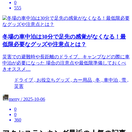
0
555
冬場の車中泊は30分で足先の感覚がなくなる！最
低限必要なグッズや注意点とは？
災害での避難時や長距離のドライブ、キャンプなどの際に車
中泊が必要になった 場合の注意点や最低限準備しておくべ
きオススメ…
ドライブ , お役立ちグッズ , カー用品 , 冬 , 車中泊 , 雪 ,
災害
merry / 2025-10-06
0
0
360