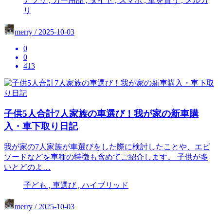
アプリ , カー用品 , タイヤ , スマホ , 車を買う , メルカ
リ
merry / 2025-10-03
0
0
413
子供5人合計7人家族の車選び！我が家の新車購
入・車下取り日記
我が家の7人家族が車選びをした際に検討したことや、エピ
ソードなどを車種の特徴も含めてご紹介します。 子供が多
いとどのよ…
子ども , 車選び , ハイブリッド
merry / 2025-10-03