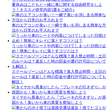
夏休みはこどもと一緒に車に関する自由研究をしよ
う！オススメ研究内容5選をご紹介♪
車のエアコンが臭い！一瞬で臭いを消し去る簡単な方
法から日常のお手入れまで
うっかり車のシートや内装につけてしまった日焼け止
め！簡単にキレイに落とすコツとは？
スクールゾーンはどんな標識？進入禁止時間・土日の
ルールは？違反した時の罰金や通行許可証についても
解説！
タイヤから異臭がしたら『ブレーキの引きずり』が原
因かも！臭いから車の異変を察知しよう