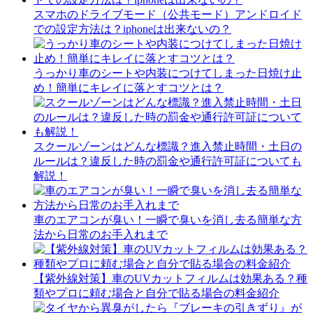
スマホのドライブモード（公共モード）アンドロイド
での設定方法は？iphoneは出来ないの？
うっかり車のシートや内装につけてしまった日焼け止
め！簡単にキレイに落とすコツとは？
スクールゾーンはどんな標識？進入禁止時間・土日の
ルールは？違反した時の罰金や通行許可証についても
解説！
車のエアコンが臭い！一瞬で臭いを消し去る簡単な方
法から日常のお手入れまで
【紫外線対策】車のUVカットフィルムは効果ある？種
類やプロに頼む場合と自分で貼る場合の料金紹介