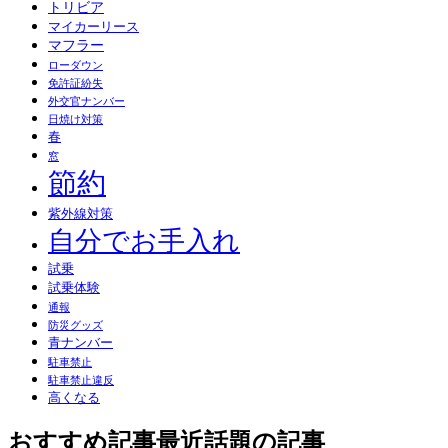
トリビア
マイカーリース
マフラー
ローダウン
免許証紛失
外交官ナンバー
日焼け対策
春
窓
節約
紫外線対策
自分でお手入れ
試乗
試乗体験
通報
防災グッズ
青ナンバー
駐車禁止
駐車禁止違反
高くなる
おすすめ記事
最近話題の記事