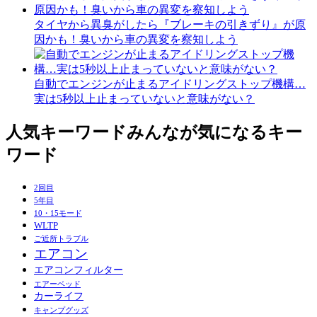
タイヤから異臭がしたら『ブレーキの引きずり』が原
因かも！臭いから車の異変を察知しよう
自動でエンジンが止まるアイドリングストップ機構…
実は5秒以上止まっていないと意味がない？
人気キーワード
みんなが気になるキー
ワード
2回目
5年目
10・15モード
WLTP
ご近所トラブル
エアコン
エアコンフィルター
エアーベッド
カーライフ
キャンプグッズ