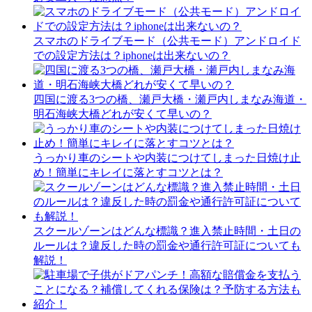
スマホのドライブモード（公共モード）アンドロイド
での設定方法は？iphoneは出来ないの？
四国に渡る3つの橋、瀬戸大橋・瀬戸内しまなみ海道・
明石海峡大橋どれが安くて早いの？
うっかり車のシートや内装につけてしまった日焼け止
め！簡単にキレイに落とすコツとは？
スクールゾーンはどんな標識？進入禁止時間・土日の
ルールは？違反した時の罰金や通行許可証についても
解説！