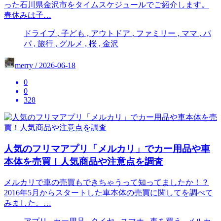
った石川県金沢市をタイムスケジュールでご紹介します。
春休みは子…
ドライブ , 子ども , アウトドア , ファミリー , ママ , パ
パ , 旅行 , グルメ , 桜 , 金沢
merry / 2026-06-18
0
0
328
人気のフリマアプリ「メルカリ」でカー用品や車
本体を売買！人気商品や注意点を調査
メルカリで車の売買もできちゃうって知ってましたか！？
2016年5月からスタートした車本体の売買に関してを調べて
みました。…