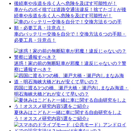
車からのポイ捨ては道路交通法違反！捨てたゴミが後
続車や歩道を歩く人へ危険を及ぼす可能性が！
車のバッテリー交換を自分で！交換方法６つの手順・
必要工具・注意点！
迷惑！家の前の無断駐車が邪魔！違反じゃないの？警
察に通報すべき？
四国に渡る3つの橋、瀬戸大橋・瀬戸内しまなみ海道・
明石海峡大橋どれが安くて早いの？
夏休みはこどもと一緒に車に関する自由研究をしよ
う！オススメ研究内容5選をご紹介♪