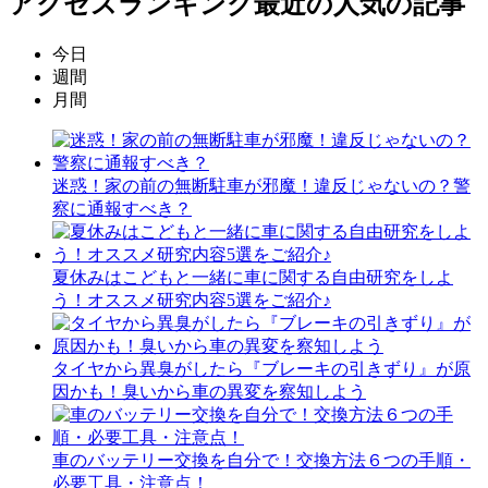
アクセスランキング
最近の人気の記事
今日
週間
月間
迷惑！家の前の無断駐車が邪魔！違反じゃないの？警
察に通報すべき？
夏休みはこどもと一緒に車に関する自由研究をしよ
う！オススメ研究内容5選をご紹介♪
タイヤから異臭がしたら『ブレーキの引きずり』が原
因かも！臭いから車の異変を察知しよう
車のバッテリー交換を自分で！交換方法６つの手順・
必要工具・注意点！