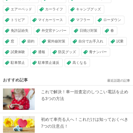
エアーベッド
カーライフ
キャンプグッズ
トリビア
マイカーリース
マフラー
ローダウン
免許証紛失
外交官ナンバー
日焼け対策
春
窓
節約
紫外線対策
自分でお手入れ
試乗
試乗体験
通報
防災グッズ
青ナンバー
駐車禁止
駐車禁止違反
高くなる
おすすめ記事
最近話題の記事
これで解決！車一括査定のしつこい電話を止め
る3つの方法
初めて車売る人へ！これだけは知っておくべき
7つの注意点！