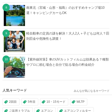
南東北（宮城・山形・福島）のおすすめキャンプ場10
選！キャンピングカーもOK
軽自動車の定員の謎を解決！大人2人＋子どもは何人？罰
則罰金や危険性も調査！
【紫外線対策】車のUVカットフィルムは効果ある？種類
やプロに頼む場合と自分で貼る場合の料金紹介
人気キーワード
みんなが気になるキーワード
2回目
5年目
10・15モード
WLTP
ご近所トラブル
エアコン
エアコンフィルター