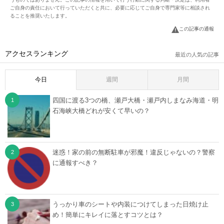
ご自身の責任において行っていただくと共に、必要に応じてご自身で専門家等に相談され
ることを推奨いたします。
この記事の通報
アクセスランキング
最近の人気の記事
今日
週間
月間
四国に渡る3つの橋、瀬戸大橋・瀬戸内しまなみ海道・明
石海峡大橋どれが安くて早いの？
迷惑！家の前の無断駐車が邪魔！違反じゃないの？警察
に通報すべき？
うっかり車のシートや内装につけてしまった日焼け止
め！簡単にキレイに落とすコツとは？