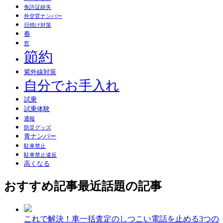
免許証紛失
外交官ナンバー
日焼け対策
春
窓
節約
紫外線対策
自分でお手入れ
試乗
試乗体験
通報
防災グッズ
青ナンバー
駐車禁止
駐車禁止違反
高くなる
おすすめ記事
最近話題の記事
これで解決！車一括査定のしつこい電話を止める3つの