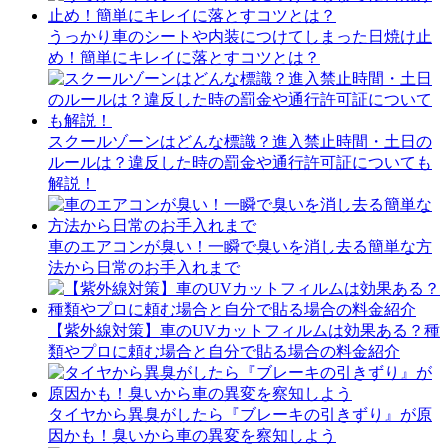
うっかり車のシートや内装につけてしまった日焼け止
め！簡単にキレイに落とすコツとは？
スクールゾーンはどんな標識？進入禁止時間・土日の
ルールは？違反した時の罰金や通行許可証についても
解説！
車のエアコンが臭い！一瞬で臭いを消し去る簡単な方
法から日常のお手入れまで
【紫外線対策】車のUVカットフィルムは効果ある？種
類やプロに頼む場合と自分で貼る場合の料金紹介
タイヤから異臭がしたら『ブレーキの引きずり』が原
因かも！臭いから車の異変を察知しよう