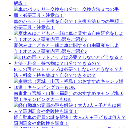
解説！
車のバッテリー交換を自分で！交換方法６つの手順・
必要工具・注意点！
夏休みはこどもと一緒に車に関する自由研究をしよ
う！オススメ研究内容5選をご紹介♪
ETCの再セットアップは必要？しないとどうなる？方
法・料金・持ち物は？自分でできるの？
南東北（宮城・山形・福島）のおすすめキャンプ場10
選！キャンピングカーもOK
軽自動車の定員の謎を解決！大人2人＋子どもは何人？
罰則罰金や危険性も調査！