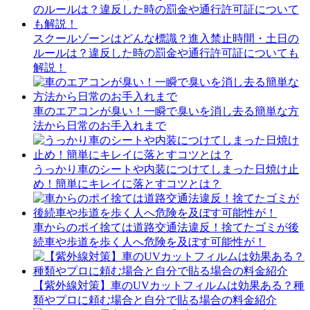
スクールゾーンはどんな標識？進入禁止時間・土日の
ルールは？違反した時の罰金や通行許可証についても
解説！
車のエアコンが臭い！一瞬で臭いを消し去る簡単な方
法から日常のお手入れまで
うっかり車のシートや内装につけてしまった日焼け止
め！簡単にキレイに落とすコツとは？
車からのポイ捨ては道路交通法違反！捨てたゴミが後
続車や歩道を歩く人へ危険を及ぼす可能性が！
【紫外線対策】車のUVカットフィルムは効果ある？種
類やプロに頼む場合と自分で貼る場合の料金紹介