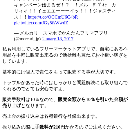
キャンペーン始まるぜ！？！！メル ﾎﾞｺﾞｫｯ カ
リィィ！！イェエエーーーイッ！！！ジャスティ
ス！！
https://t.co/OCCmU6C4bR
pic.twitter.com/JGy5fsWwdZ
— メルカリ スマホでかんたんフリマアプリ
(@mercari_jp)
January 18, 2017
私も利用しているフリーマーケットアプリで、自宅にある不
用品を手軽に販売出来るので断捨離も兼ねてお小遣い稼ぎを
しています。
基本的には個人で責任をもって販売する事が大切です。
トラブルがあった時にはしっかりと問題解決にも取り組んで
くれるのでとても安心ですよ。
販売手数料は10％なので、
販売金額から10％を引いた金額が
売り上げ
となります。
売上金の振り込みは各種銀行を登録出来ます。
振り込みの際に
手数料が210円
かかるのでご注意ください。