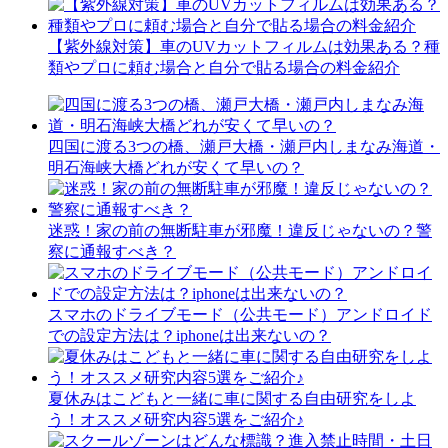
【紫外線対策】車のUVカットフィルムは効果ある？種
類やプロに頼む場合と自分で貼る場合の料金紹介
四国に渡る3つの橋、瀬戸大橋・瀬戸内しまなみ海道・
明石海峡大橋どれが安くて早いの？
迷惑！家の前の無断駐車が邪魔！違反じゃないの？警
察に通報すべき？
スマホのドライブモード（公共モード）アンドロイド
での設定方法は？iphoneは出来ないの？
夏休みはこどもと一緒に車に関する自由研究をしよ
う！オススメ研究内容5選をご紹介♪