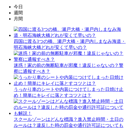
今日
週間
月間
四国に渡る3つの橋、瀬戸大橋・瀬戸内しまなみ海道・
明石海峡大橋どれが安くて早いの？
迷惑！家の前の無断駐車が邪魔！違反じゃないの？警
察に通報すべき？
うっかり車のシートや内装につけてしまった日焼け止
め！簡単にキレイに落とすコツとは？
スクールゾーンはどんな標識？進入禁止時間・土日の
ルールは？違反した時の罰金や通行許可証についても