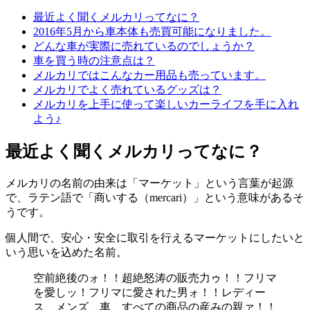
最近よく聞くメルカリってなに？
2016年5月から車本体も売買可能になりました。
どんな車が実際に売れているのでしょうか？
車を買う時の注意点は？
メルカリではこんなカー用品も売っています。
メルカリでよく売れているグッズは？
メルカリを上手に使って楽しいカーライフを手に入れ
よう♪
最近よく聞くメルカリってなに？
メルカリの名前の由来は「マーケット」という言葉が起源
で、ラテン語で「商いする（mercari）」という意味があるそ
うです。
個人間で、安心・安全に取引を行えるマーケットにしたいと
いう思いを込めた名前。
空前絶後のォ！！超絶怒涛の販売力ゥ！！フリマ
を愛しッ！フリマに愛された男ォ！！レディー
ス、メンズ、車、すべての商品の産みの親ァ！！