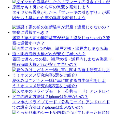
タイヤから異臭がしたら『ブレーキの引きずり』が原
因かも！臭いから車の異変を察知しよう
迷惑！家の前の無断駐車が邪魔！違反じゃないの？警
察に通報すべき？
四国に渡る3つの橋、瀬戸大橋・瀬戸内しまなみ海道・
明石海峡大橋どれが安くて早いの？
夏休みはこどもと一緒に車に関する自由研究をしよ
う！オススメ研究内容5選をご紹介♪
スマホのドライブモード（公共モード）アンドロイド
での設定方法は？iphoneは出来ないの？