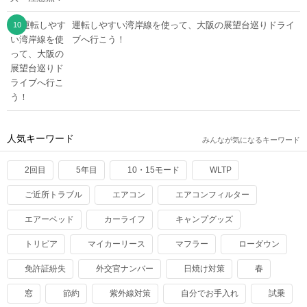
運転しやすい湾岸線を使って、大阪の展望台巡りドライ
ブへ行こう！
人気キーワード
みんなが気になるキーワード
2回目
5年目
10・15モード
WLTP
ご近所トラブル
エアコン
エアコンフィルター
エアーベッド
カーライフ
キャンプグッズ
トリビア
マイカーリース
マフラー
ローダウン
免許証紛失
外交官ナンバー
日焼け対策
春
窓
節約
紫外線対策
自分でお手入れ
試乗