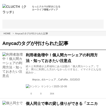
もっとクルマが好きになる
カーライフ情報メディア
HOME
Anycaのタグが付けられた記事
Anyca
のタグが付けられた記事
利用者急増中！個人間カーシェアの利用方
法・知っておきたい注意点
続々と利用者が上昇傾向にあり話題の「個人間カーシェア」で
す。周りに利用した方がいなかったりすると、イマイチどんな仕
組みか…
Anyca , dカーシェア , CaFoRe , GO2GO
ケンケン / 2025-10-06
0
0
304
個人同士で車の貸し借りができる「エニカ